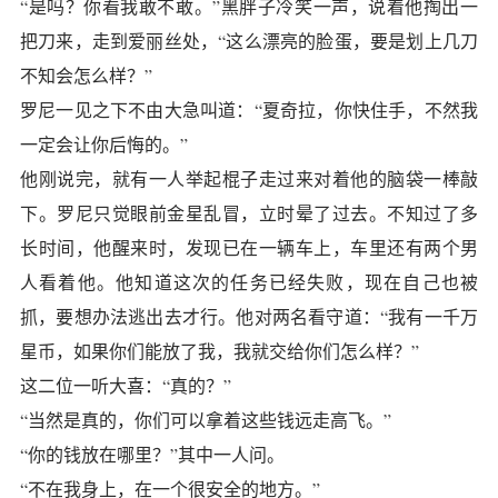
“是吗？你看我敢不敢。”黑胖子冷笑一声，说着他掏出一
把刀来，走到爱丽丝处，“这么漂亮的脸蛋，要是划上几刀
不知会怎么样？”
罗尼一见之下不由大急叫道：“夏奇拉，你快住手，不然我
一定会让你后悔的。”
他刚说完，就有一人举起棍子走过来对着他的脑袋一棒敲
下。罗尼只觉眼前金星乱冒，立时晕了过去。不知过了多
长时间，他醒来时，发现已在一辆车上，车里还有两个男
人看着他。他知道这次的任务已经失败，现在自己也被
抓，要想办法逃出去才行。他对两名看守道：“我有一千万
星币，如果你们能放了我，我就交给你们怎么样？”
这二位一听大喜：“真的？”
“当然是真的，你们可以拿着这些钱远走高飞。”
“你的钱放在哪里？”其中一人问。
“不在我身上，在一个很安全的地方。”