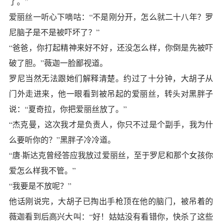
了。”
爱丽丝一听心下嘀咕：“不是刚分开，怎么就二十八年？罗
尼脑子是不是被吓坏了？”
“爸爸，你打起精神来好不好，还没怎么样，你倒是先被吓
破了胆。”薇迦一脸鄙视道。
罗尼当然无法跟她们解释清楚。约过了十分钟，大胡子从
门外走进来，他一眼看到被吊起的爱丽丝，转头对黑胖子
说：“夏奇拉，你把爱丽丝放了。”
“杰克曼，这次我才是负责人，你只不过是个副手，我为什
么要听你的？”黑胖子冷冷道。
“唐·斯达克曾经答应我放过爱丽丝，至于罗尼和那个女孩你
爱怎么样我不管。”
“我要是不放呢？”
他话刚说完，大胡子已掏出手枪顶在他的脑门，被吊着的
薇迦看到后高兴大叫：“好！姑姑没有看错你，快杀了这些