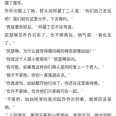
摆了摆手。
乔乔洐跟上了她，转头向阿曼丁二人道：“你们自己去玩
吧！我们就在这里分开，下次再约。”
“真是重色轻友。” 阿曼丁忍不住骂道。
凯瑟琳见乔乔洐走了，也不想再玩，她气道：“我也走
了。”
“凯瑟琳，为什么我觉得珊玛格的神态很像姑姑？”
“你说这个人是小爱丽丝？”凯瑟琳急问。
“有可能，如果真这样你们两人是同时爱上一个男人。”
“我才不爱他，你别一直强调这点。”
“你真虚伪，姑姑都开始行动了，你还在这里装纯情。”
“也许不是她，也许他们只是碰巧在一起。”
“不是的，姑姑经常向我问起乔乔洐的事，我想应该是
她。”
二人回家后，果然没看到小爱丽丝。直到次日，她才回到