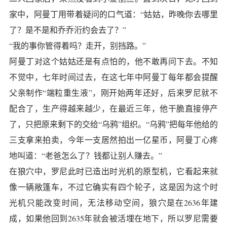
家中，阿曼丁用带着疑问的口气道：“姑姑，昨晚你去哪里
了？是不是和乔乔洐约会去了？”
“我的事你管得着吗？走开，别挡路。”
阿曼丁对这个姑姑还是有点怕的，他不敢再问下去。不知
不觉中，七年时间过去，在这七年中阿曼丁每年都会提醒
父亲制作“端粒重生液”，刚开始两年还好，后来罗尼就不
配合了，生产得越来越少，在最近三年，他干脆直接停产
了，只把原来剩下的交给“乌鸦”组织。“乌鸦”把每年他给的
三支拿来拍卖，今年一支居然拍出一亿星币，阿曼丁心疼
地叫道：“老爸怎么了？钱都让别人赚去。”
在狼穴中，罗尼此时已造出时光机的原型机，它看起来就
像一辆敞篷车，不过它确实有四个轮子，这是因为这个时
光机只能改变时间，无法移动空间，狼穴是在2636年建
成，如果他回到2635年就会被活埋在地下，所以罗尼需要