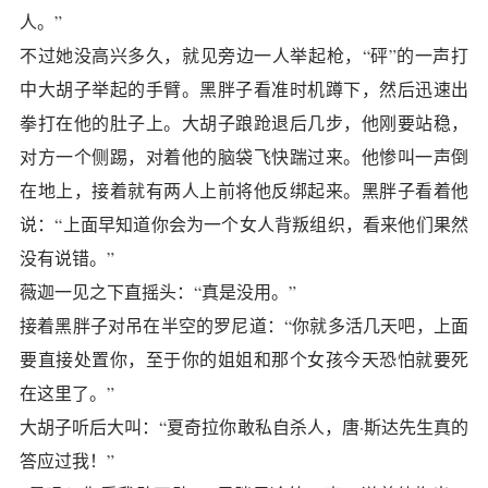
人。”
不过她没高兴多久，就见旁边一人举起枪，“砰”的一声打
中大胡子举起的手臂。黑胖子看准时机蹲下，然后迅速出
拳打在他的肚子上。大胡子踉跄退后几步，他刚要站稳，
对方一个侧踢，对着他的脑袋飞快踹过来。他惨叫一声倒
在地上，接着就有两人上前将他反绑起来。黑胖子看着他
说：“上面早知道你会为一个女人背叛组织，看来他们果然
没有说错。”
薇迦一见之下直摇头：“真是没用。”
接着黑胖子对吊在半空的罗尼道：“你就多活几天吧，上面
要直接处置你，至于你的姐姐和那个女孩今天恐怕就要死
在这里了。”
大胡子听后大叫：“夏奇拉你敢私自杀人，唐·斯达先生真的
答应过我！”