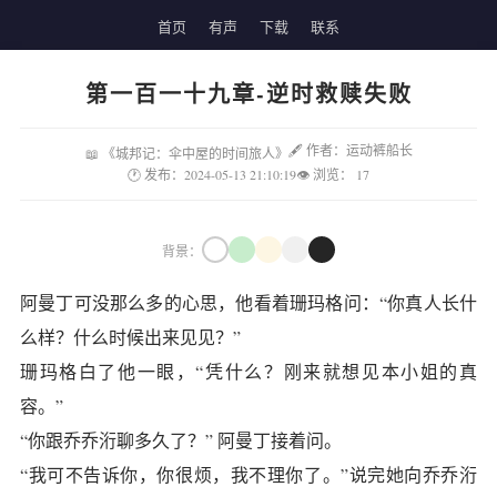
首页
有声
下载
联系
第一百一十九章-逆时救赎失败
🖋 作者：运动裤船长
📖 《城邦记：伞中屋的时间旅人》
🕐 发布：2024-05-13 21:10:19
👁 浏览：
17
背景：
阿曼丁可没那么多的心思，他看着珊玛格问：“你真人长什
么样？什么时候出来见见？”
珊玛格白了他一眼，“凭什么？刚来就想见本小姐的真
容。”
“你跟乔乔洐聊多久了？” 阿曼丁接着问。
“我可不告诉你，你很烦，我不理你了。”说完她向乔乔洐