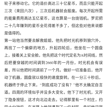
轮子来移动它。它的造价高达三十亿星币，而且只能开起
三次（来回六次），三次后机器就会报废。每次开起所需
的能量费用高达五亿星币，这也算是一台烧钱机。罗尼把
二十几年赚到的星币全花得差不多了，但这些对他来说都
是值得的。
第一站他当然要去解救姐姐，他先把时光机移到狼穴外，
再找了一个偏僻的地方，升起四轮后，他坐在一个圆盘
上，接着关上安全舱，他先把这个时代定名为A时间线，然
后把要穿越的时间调到2660年的一月份，时光机会有误
差，所以他把时间调前了一个月。做好一切准备后，他开
动了机器，圆盘就以极快的速度旋转。在一分三十秒后，
机器终于停止下来，“到底成功了没有？”他不太确定自言
道。四周的环境似乎并没多大变化，他下了时光机，又开
了隐身按钮，这才向北边走去。记得那里有一个村庄，约
四十分钟后，在半路上他就遇到了一位村民，幸好他已学