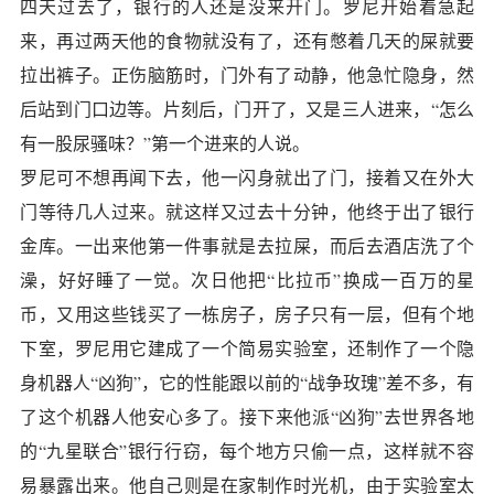
四天过去了，银行的人还是没来开门。罗尼开始着急起
来，再过两天他的食物就没有了，还有憋着几天的屎就要
拉出裤子。正伤脑筋时，门外有了动静，他急忙隐身，然
后站到门口边等。片刻后，门开了，又是三人进来，“怎么
有一股尿骚味？”第一个进来的人说。
罗尼可不想再闻下去，他一闪身就出了门，接着又在外大
门等待几人过来。就这样又过去十分钟，他终于出了银行
金库。一出来他第一件事就是去拉屎，而后去酒店洗了个
澡，好好睡了一觉。次日他把“比拉币”换成一百万的星
币，又用这些钱买了一栋房子，房子只有一层，但有个地
下室，罗尼用它建成了一个简易实验室，还制作了一个隐
身机器人“凶狗”，它的性能跟以前的“战争玫瑰”差不多，有
了这个机器人他安心多了。接下来他派“凶狗”去世界各地
的“九星联合”银行行窃，每个地方只偷一点，这样就不容
易暴露出来。他自己则是在家制作时光机，由于实验室太