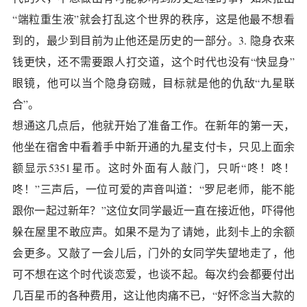
“端粒重生液”就会打乱这个世界的秩序，这是他最不想看
到的，最少到目前为止他还是历史的一部分。3. 隐身衣来
钱更快，还不需要跟人打交道，这个时代也没有“快显身”
眼镜，他可以当个隐身窃贼，目标就是他的仇敌“九星联
合”。
想通这几点后，他就开始了准备工作。在新年的第一天，
他坐在宿舍中看着手中新开通的九星支付卡，只见上面余
额显示5351星币。这时外面有人敲门，只听“咚！咚！
咚！”三声后，一位可爱的声音叫道：“罗尼老师，能不能
跟你一起过新年？”这位女同学最近一直在接近他，吓得他
躲在屋里不敢应声。如果不是为了请她，此刻卡上的余额
会更多。又敲了一会儿后，门外的女同学失望地走了，他
可不想在这个时代谈恋爱，也谈不起。每次约会都要付出
几百星币的各种费用，这让他肉痛不已，“好怀念当大款的