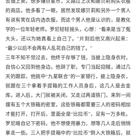
去镇上卖，想多赚点星币，又路过上次和娜贝莉购买衣服
的商店。他多看了一眼，居然发现娜贝莉和另外一个男人
有说有笑在店内选衣服，而这个男人他是认识的，是教化
学的一位年轻老师。罗尼轻轻摇头，心想：“看来是当了冤
大头，还以为她真看上自己了。”片刻后他又高兴起来：
“最少以后不会再有人乱花自己的钱了。”
三年不知不觉过去，他终于存够了钱，当披上隐身衣时，
自信心又回到他身边。他辞了职，专门当起窃贼，通过几
天的跟踪，他挑中“九星联合”的一家银行，披上隐身衣，
就跟在三个拿着手提箱的工作人员身后，这几人是去金
库。进入后，大门就被关闭，又走过两道铁门，来到一间
摆有五个大铁箱的密室，这些铁箱都需要三人的密码相加
才能打开，打开后，里面全是“比拉币”，足有一万多枚。
罗尼暗自记下密码，他不想使用暴力，想等几人走后悄悄
拿走一些。三人把手提箱中的“比拉币”倒入大铁箱后，就