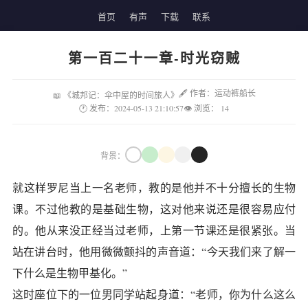
首页
有声
下载
联系
第一百二十一章-时光窃贼
🖋 作者：运动裤船长
📖 《城邦记：伞中屋的时间旅人》
🕐 发布：2024-05-13 21:10:57
👁 浏览：
14
背景：
就这样罗尼当上一名老师，教的是他并不十分擅长的生物
课。不过他教的是基础生物，这对他来说还是很容易应付
的。他从来没正经当过老师，上第一节课还是很紧张。当
站在讲台时，他用微微颤抖的声音道：“今天我们来了解一
下什么是生物甲基化。”
这时座位下的一位男同学站起身道：“老师，你为什么这么