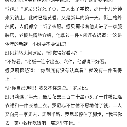
“好吧！”罗尼只好死了心，二人出了学校，步行十几分钟
来到镇上。此时已是黄昏，又是新年的第一天，街上格外
热闹，人们都穿上新了衣服。娜贝莉带着他走进了一家服
装店，老板热情地介绍，他拿过一件V领连衣裙道：“这是
今年的新款，小姐要不要试试？”
娜贝莉转头问罗尼，“你觉得好看吗？”
“不好看。”老板一连拿出五、六件，他都说不好看。
娜贝莉愠怒道：“你到底有没有认真看？就没有一件看得
上。”
“那你自己选吧！我又不懂这些。”罗尼说。
娜贝莉选了半天，最后花去三百二十星币买了一件粉红连
衣裙和一件长袖上衣。罗尼心不甘情不愿地付了钱，二人
又向另一家走去，走到半路，罗尼却停住了脚步，“我带你
去一家小餐厅吃饭吧！离这里不远。”