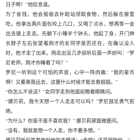
日子啊！”他叹息道。
为了省钱，他会偷偷去补助站领取食物，然后躲在屋里
吃。他拿出两片面包咬上几口，又喝了点水，想再等一会
出去镇上走走。先躺下小睡半个钟头，他起了身，开门伸
长脖子左右张望看刚才的女同学是否还在，在确认没人
时，他才走了出来。刚走出没几步就听后面一声娇叫：“罗
尼老师，刚才你睡着了吗？”
罗尼一听到这个可怕的声音，心中一阵肉痛：“我的星币
啊！又要离我远去，这要什么时候才能去救姐姐。”
“你怎么不说话？”女同学走到他面前瞪着眼睛问。
“娜贝莉，我今天想一个人走走可以吗？”罗尼鼓足勇气拒
绝。
“为什么？你是不是不喜欢我？” 娜贝莉黛眉微蹙问。
“没有，我就是想一个人走，你不要多想。”
娜贝莉听后笑着挽起他的手臂道：“走吧！还是我陪你。”