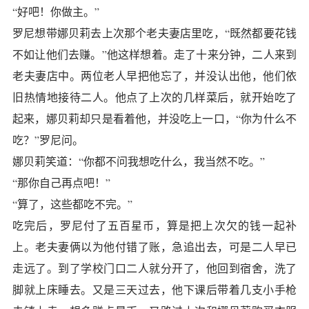
“好吧！你做主。”
罗尼想带娜贝莉去上次那个老夫妻店里吃，“既然都要花钱
不如让他们去赚。”他这样想着。走了十来分钟，二人来到
老夫妻店中。两位老人早把他忘了，并没认出他，他们依
旧热情地接待二人。他点了上次的几样菜后，就开始吃了
起来，娜贝莉却只是看着他，并没吃上一口，“你为什么不
吃？”罗尼问。
娜贝莉笑道：“你都不问我想吃什么，我当然不吃。”
“那你自己再点吧！”
“算了，这些都吃不完。”
吃完后，罗尼付了五百星币，算是把上次欠的钱一起补
上。老夫妻俩以为他付错了账，急追出去，可是二人早已
走远了。到了学校门口二人就分开了，他回到宿舍，洗了
脚就上床睡去。又是三天过去，他下课后带着几支小手枪