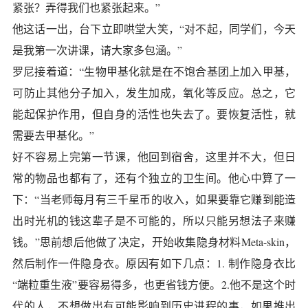
紧张？弄得我们也紧张起来。”
他这话一出，台下立即哄堂大笑，“对不起，同学们，今天
是我第一次讲课，请大家多包涵。”
罗尼接着道：“生物甲基化就是在不饱合基团上加入甲基，
可防止其他分子加入，发生加成，氧化等反应。总之，它
能起保护作用，但自身的活性也失去了。要恢复活性，就
需要去甲基化。”
好不容易上完第一节课，他回到宿舍，这里并不大，但日
常的物品也都有了，还有个独立的卫生间。他心中算了一
下：“当老师每月有三千星币的收入，如果要靠它赚到能造
出时光机的钱这辈子是不可能的，所以只能另想法子来赚
钱。”思前想后他做了决定，开始收集隐身材料Meta-skin，
然后制作一件隐身衣。原因有如下几点：1. 制作隐身衣比
“端粒重生液”要容易得多，也更省钱方便。2.他不是这个时
代的人，不想做出有可能影响到历史进程的事，如果推出