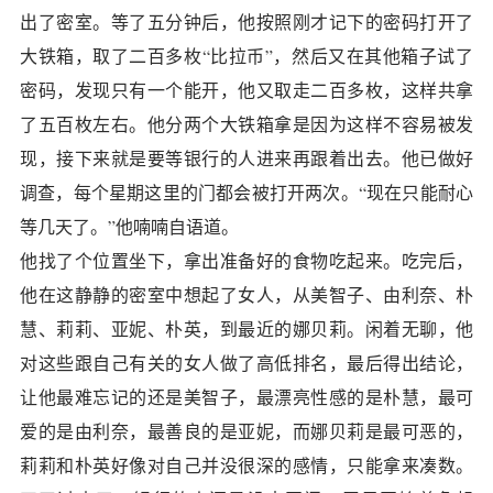
出了密室。等了五分钟后，他按照刚才记下的密码打开了
大铁箱，取了二百多枚“比拉币”，然后又在其他箱子试了
密码，发现只有一个能开，他又取走二百多枚，这样共拿
了五百枚左右。他分两个大铁箱拿是因为这样不容易被发
现，接下来就是要等银行的人进来再跟着出去。他已做好
调查，每个星期这里的门都会被打开两次。“现在只能耐心
等几天了。”他喃喃自语道。
他找了个位置坐下，拿出准备好的食物吃起来。吃完后，
他在这静静的密室中想起了女人，从美智子、由利奈、朴
慧、莉莉、亚妮、朴英，到最近的娜贝莉。闲着无聊，他
对这些跟自己有关的女人做了高低排名，最后得出结论，
让他最难忘记的还是美智子，最漂亮性感的是朴慧，最可
爱的是由利奈，最善良的是亚妮，而娜贝莉是最可恶的，
莉莉和朴英好像对自己并没很深的感情，只能拿来凑数。