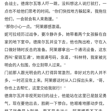
会战士。德席尔瓦等人吓一跳，没料想这人说打就打，一
点也不给他们思考的时间。“你们快找地方躲起来，我拖住
他们，一会就会有人来救援。”
“那你小心一点。”阿莱娜感激道。
妮可拉经历过战争，要冷静许多，她带着两个女孩躲在自
家的地下室中。德席尔瓦并没下去，他也掏出枪，守在入
口做好随时反击的准备。阿莱娜拿出一个通讯设备，这东
西叫“星链互通”，她拨通号码，急道，“科林特，我家被光
明会的人包围，你立刻带人过来。”
门前那人跟光明会的人打得异常激烈，幸好对方的人并不
多，一时还没攻上来。阿莱娜这时从入口探出头来，“哥，
你也上去帮忙，这里交给我就行！”
德席尔瓦并非视死如归的战士，他能站在这里已是鼓足勇
气，现在要他出去，脸刷一下惨白。他艰难地挪动步伐，
样子就像是上刑场，而不是去战斗。阿莱娜看不下去，