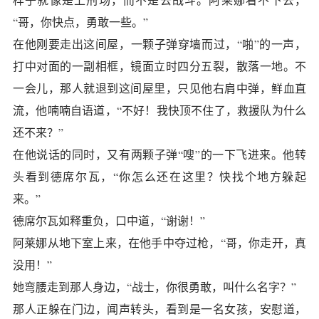
“哥，你快点，勇敢一些。”
在他刚要走出这间屋，一颗子弹穿墙而过，“啪”的一声，
打中对面的一副相框，镜面立时四分五裂，散落一地。不
一会儿，那人就退到这间屋里，只见他右肩中弹，鲜血直
流，他喃喃自语道，“不好！我快顶不住了，救援队为什么
还不来？”
在他说话的同时，又有两颗子弹“嗖”的一下飞进来。他转
头看到德席尔瓦，“你怎么还在这里？快找个地方躲起
来。”
德席尔瓦如释重负，口中道，“谢谢！”
阿莱娜从地下室上来，在他手中夺过枪，“哥，你走开，真
没用！”
她弯腰走到那人身边，“战士，你很勇敢，叫什么名字？”
那人正躲在门边，闻声转头，看到是一名女孩，安慰道，