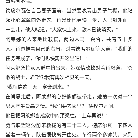
哥略有不满。
德席尔瓦在自己妻子面前，当然要表现出男子气概，他站
起小心翼翼向外走去。肖恩比他更快一步，人已到外面。
一会儿，他大喊道，“大家快上来，敌人已被消灭。”
阿莱娜的人来地比较慢，两边人马一会合，共有五十多
人。肖恩捂着自己的右肩，对着德席尔瓦等人道，“我们的
任务完成了，你们也快离开这里吧！”
阿莱娜急忙从人群中挤出来，她深情款款对着肖恩道，“勇
敢的战士，希望你我有再次相见的一天。”
“我相信这一天一定会到来。”
在肖恩走后，阿莱娜的心好像都被带走，她第一次对一个
男人产生爱慕之情。“我们要去哪里？”德席尔瓦问。
他已把阿莱娜当成家中的顶梁柱，“上车再说！”
勇气联盟这边前来救援的有二十二人，德席尔瓦一家四人
坐着一辆车，队伍很快离开住处。车行两个多钟头，来到