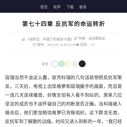
首页
有声
下载
联系
第七十四章 反抗军的命运转折
🖋 作者：运动裤船长
📖 《城邦记：阿曼丁的隐身斗篷》
🕐 发布：2024-05-16 09:22:49
👁 浏览：
13
背景：
寇瑞当然不会这么蠢，就凭科瑞的几句话就想把反抗军策
反。三天后，电视上出现格萝和寇瑞握手的画面，而且是
一连几天连续播放，好像生怕有人看不到似的，原来几位
坚定的成员也不由怀疑自己的判断是否正确。当科瑞被人
暗杀后，他们更加相信格萝已背叛组织。这下群龙无首，
反抗军到了解散的边缘。时间又进入到新的一年，“我已经