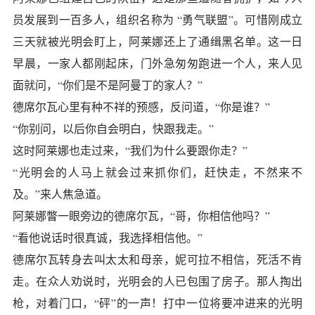
员发展到一百多人，组织名称为 “勇气联盟”。可惜刚成立
三天就被光明会盯上，阿莱娜还上了通缉黑名单。这一日
早晨，一家人都刚起床，门外急匆匆跑进一个人，来人见
面就问，“你们是不是阿曼丁的家人？”
德席尔瓦心里有种不祥的预感，反问道，“你是谁？”
“你别问，以后你自会明白，快跟我走。”
这时阿莱娜也走过来，“我们为什么要跟你走？”
“光明会的人马上就会过来抓你们，赶快走，不然来不
及。”来人焦急道。
阿莱娜瞥一眼旁边的德席尔瓦，“哥，你相信他吗？”
“看他说话时很真诚，我选择相信他。”
德席尔瓦转身去叫太太和母亲，妮可拉不相信，死活不肯
走。在众人劝说时，光明会的人已包围了房子。那人掏出
枪，对着门口，“砰”的一声！打中一位将要冲进来的光明