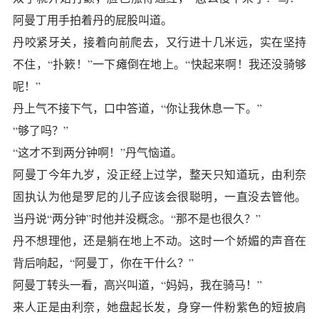
阿曼丁用手拍着丹的屁股叫道。
丹咬紧牙关，接着向前爬去，又行进十几米远，实在坚持
不住，“扑簌！”一下瘫倒在地上。“快起来啊！我还没骑够
呢！”
丹上气不接下气，口中答道，“你让我休息一下。”
“够了吗？”
“这才不到两分钟啊！”丹气恼道。
阿曼丁今年九岁，没正经上过学，整天只知道玩，由利奈
固执认为他是罗尼的儿子应该会很聪明，一直没去管他。
当丹说“两分钟”时他并没概念。“那不是也很久？”
丹不想理他，还是躺在地上不动。这时一个娇媚的声音在
背后响起，“阿曼丁，你在干什么？”
阿曼丁转头一看，高兴叫道，“妈妈，我在骑马！”
来人正是由利奈，她盘起长发，身穿一件粉紫色的短披肩