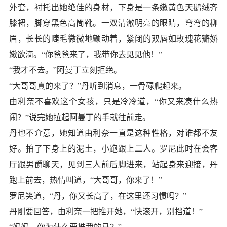
外套，衬托出她绝佳的身材，下身是一条嫩黄色天鹅绒齐
膝裙，脚穿黑色高筒靴。一双清澈明亮的眼睛，弯弯的柳
眉，长长的睫毛微微地颤动着，紧闭的双唇如玫瑰花瓣娇
嫩欲滴。“你爸爸来了，我带你去见见他！”
“我才不去。”阿曼丁立刻拒绝。
“大哥哥真的来了？”丹听到消息，一骨碌爬起来。
由利奈不喜欢这个女孩，只是冷冷道，“你又来凑什么热
闹？”说完她拉起阿曼丁的手就往前走。
丹也不介意，她知道由利奈一直是这种性格，对谁都不友
好。拍了下身上的泥土，小跑跟上二人。罗尼此时在会客
厅跟男爵聊天，见到三人前后脚进来，站起身来迎接，丹
跑上前去，热情叫道，“大哥哥，你来了！”
罗尼笑道，“丹，你又长高了，在这里还习惯吗？”
丹刚要回答，由利奈一把推开她，“快滚开，别挡道！”
“妈妈，你为什么要推我的马？”