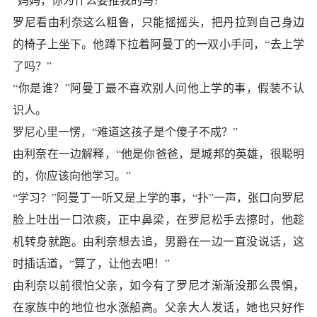
罗尼看由利奈这么粗鲁，只能摇摇头，把丹拉到自己身边
的椅子上坐下。他蹲下拉着阿曼丁的一双小手问，“去上学
了吗？”
“你是谁？”阿曼丁最不喜欢别人问他上学的事，假装不认
识人。
罗尼心里一愣，“难道这孩子是个傻子不成？”
由利奈在一边解释，“他是你爸爸，是城邦的英雄，很聪明
的，你应该向他学习。”
“学习？”阿曼丁一听又是上学的事，“扑”一声，张口向罗尼
脸上吐出一口浓痰，正中鼻梁，在罗尼松手去擦时，他趁
机转身就跑。由利奈想去追，男爵在一边一直没说话，这
时插话道，“算了，让他去吧！”
由利奈以前很怕父亲，如今有了罗尼才渐渐没那么畏惧，
在家族中的地位也水涨船高。父亲大人发话，她也只好作