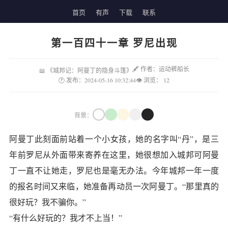
首页
有声
下载
联系
第一百四十一章 罗尼出现
🖋 作者：运动裤船长
📖 《城邦记：阿曼丁的隐身斗篷》
🕐 发布：2024-05-16 10:32:44
👁 浏览：
12
背景：
阿曼丁此刻面前站着一个小女孩，她的名字叫“丹”，是三
年前罗尼从外面带来寄养在这里，她很想加入城邦可阿曼
丁一直不让她走，罗尼也是毫无办法。今年城邦一年一度
的报名时间又来临，她准备再动员一次阿曼丁。“那里真的
很好玩？我不骗你。”
“有什么好玩的？我才不上当！”