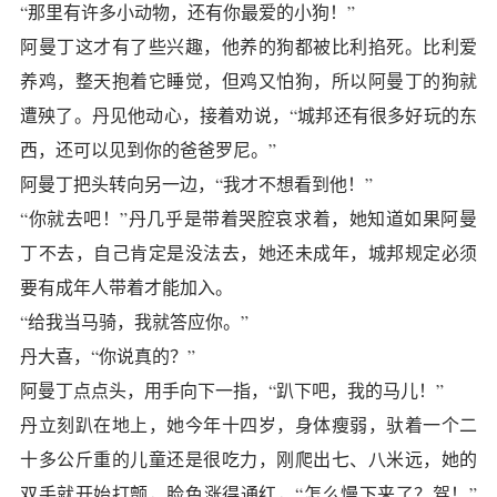
“那里有许多小动物，还有你最爱的小狗！”
阿曼丁这才有了些兴趣，他养的狗都被比利掐死。比利爱
养鸡，整天抱着它睡觉，但鸡又怕狗，所以阿曼丁的狗就
遭殃了。丹见他动心，接着劝说，“城邦还有很多好玩的东
西，还可以见到你的爸爸罗尼。”
阿曼丁把头转向另一边，“我才不想看到他！”
“你就去吧！”丹几乎是带着哭腔哀求着，她知道如果阿曼
丁不去，自己肯定是没法去，她还未成年，城邦规定必须
要有成年人带着才能加入。
“给我当马骑，我就答应你。”
丹大喜，“你说真的？”
阿曼丁点点头，用手向下一指，“趴下吧，我的马儿！”
丹立刻趴在地上，她今年十四岁，身体瘦弱，驮着一个二
十多公斤重的儿童还是很吃力，刚爬出七、八米远，她的
双手就开始打颤，脸色涨得通红，“怎么慢下来了？驾！”