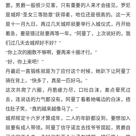
罢。男爵一般很少见客，只有重要的人来才会接见，罗尼
是城邦“圣女三等勋章”获得者，地位还是很高的。这一天
是十一月九日，再过几天城邦就要举行入城仪式，丹开始
着急，要是错过就要再等一年。“阿曼丁，上次说好的，我
们过几天去城邦好不好？”
“你上次的圈数不够啊，要再来十圈才行。”
“好，你上来吧！”
丹最近一直锻练就是为了应付这个时候，她趴下让阿曼丁
骑在背上，“快多了，真是一匹好马。”
这次共爬了六圈，丹筋疲力尽，口吐白沫，差点晕死过
去，连说话的力气都没有。阿曼丁看着她嘴边的白沫，捂
住肚子笑，“真的越来越像马了。”
城邦规定十六岁才算成年，二人的年龄都没到，要想加入
就要有成人带领。阿曼丁信守诺言去找爷爷提起，男爵自