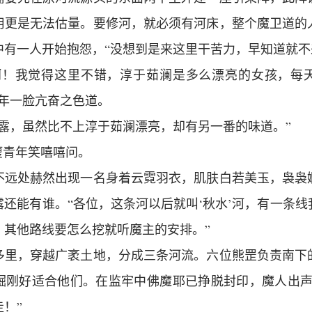
用更是无法估量。要修河，就必须有河床，整个魔卫道的
中有一人开始抱怨，“没想到是来这里干苦力，早知道就不
啊！我觉得这里不错，淳于茹澜是多么漂亮的女孩，每
青年一脸亢奋之色道。
秋露，虽然比不上淳于茹澜漂亮，却有另一番的味道。”
瘦青年笑嘻嘻问。
不远处赫然出现一名身着云霓羽衣，肌肤白若美玉，袅袅
还能有谁。“各位，这条河以后就叫‘秋水’河，有一条
，其他路线要怎么挖就听魔主的安排。”
多里，穿越广袤土地，分成三条河流。六位熊罡负责南下
掘刚好适合他们。在监牢中佛魔耶已挣脱封印，魔人出声
！”