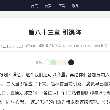
首页
有声
下载
联系
第八十三章 引渠阵
🖋 作者：运动裤船长
🕐 发布：2024-05-17 11:23:00
👁 浏览
 《三十六天狱鬼》
背景：
得报酬不满意，这个我们还可以商量，再给你们各加五颗六
大，二人当即答应了下来。赵秋露当前引路，魔灵早已做
大口子直通须弥空间，“各位请！”门口站着柳卿卿与淳于
亮，同时心想，“这是怎样的门派？侍女都这般惊艳。”只