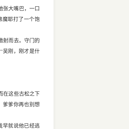
他张大嘴巴，一口
佛魔耶打了一个饱
激射而去。守门的
“吴刚，刚才是什
而在这些古松之下
，爹爹你再也别想
我早就说他已经逃