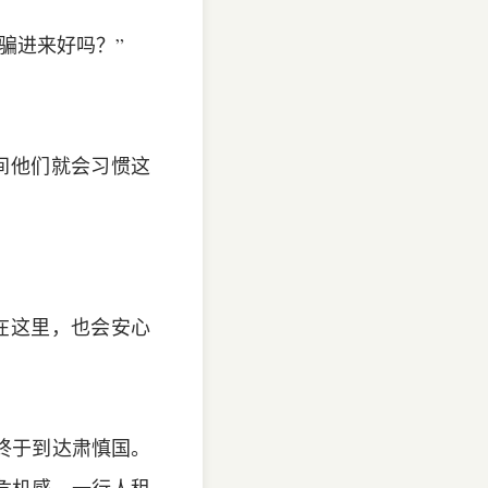
骗进来好吗？”
间他们就会习惯这
在这里，也会安心
终于到达
肃慎国
。