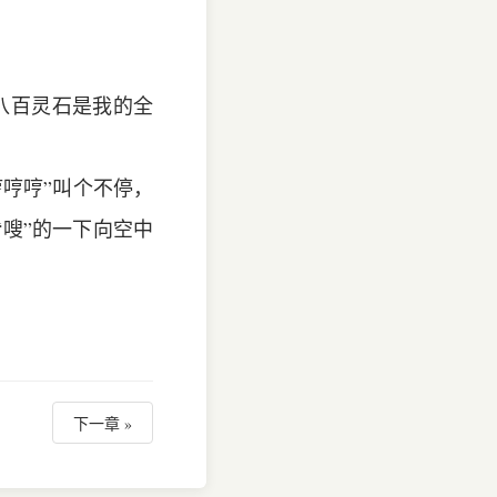
八百灵石是我的全
哼哼”叫个不停，
“嗖”的一下向空中
。
下一章 »