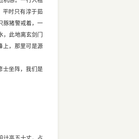
危机感。一行人租
，平时只有淳于茹
只豚猪警戒着，一
水，此地离玄剑门
峰上，那里可是源
修士坐阵，我们是
设计高五十丈，占