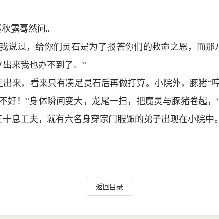
赵秋露蓦然问。
次我说过，给你们灵石是为了报答你们的救命之恩，而那
拿出来我也办不到了。”
走出来，看来只有凑足灵石后再做打算。小院外，豚猪“哼
不好！”身体瞬间变大，龙尾一扫，把魔灵与豚猪卷起，
三十息工夫，就有六名身穿宗门服饰的弟子出现在小院中
返回目录