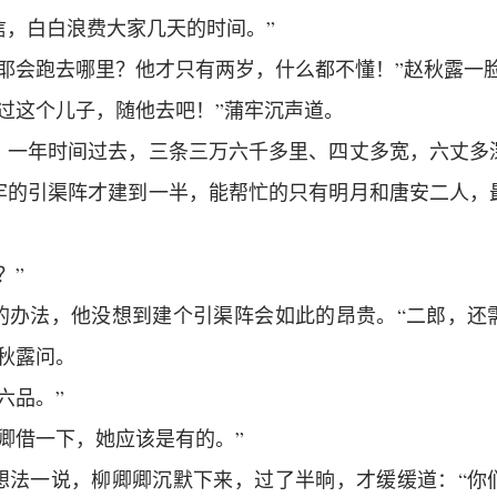
信，白白浪费大家几天的时间。”
魔耶会跑去哪里？他才只有两岁，什么都不懂！”赵秋露一
过这个儿子，随他去吧！”蒲牢沉声道。
，一年时间过去，三条三万六千多里、四丈多宽，六丈多
牢的引渠阵才建到一半，能帮忙的只有明月和唐安二人，
？”
的办法，他没想到建个引渠阵会如此的昂贵。“二郎，还
秋露问。
六品。”
卿借一下，她应该是有的。”
想法一说，柳卿卿沉默下来，过了半晌，才缓缓道：“你