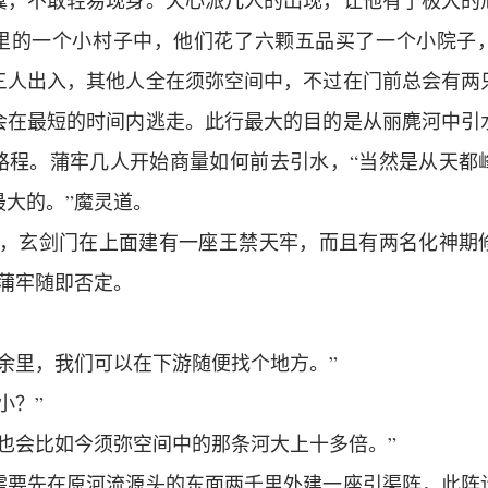
翼，不敢轻易现身。天心派几人的出现，让他有了极大的
里的一个小村子中，他们花了六颗五品买了一个小院子
三人出入，其他人全在须弥空间中，不过在门前总会有两
会在最短的时间内逃走。此行最大的目的是从丽麂河中引
路程。蒲牢几人开始商量如何前去引水，“当然是从天都
最大的。”魔灵道。
险，玄剑门在上面建有一座王禁天牢，而且有两名化神期
”蒲牢随即否定。
余里，我们可以在下游随便找个地方。”
小？”
但也会比如今须弥空间中的那条河大上十多倍。”
需要先在原河流源头的东面两千里外建一座引渠阵，此阵