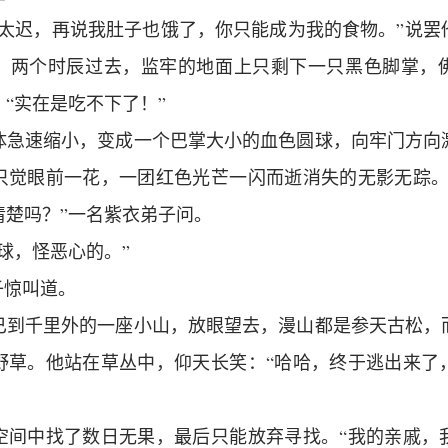
经太迟，再说我肚子也饿了，你只能成为我的食物。”说罢
。两个时辰过去，监牢的地面上只剩下一只黑色脚掌，
“实在是吃不下了！”
体急速缩小，变成一个巴掌大小的血色圆球，向牢门方向
只觉眼前一花，一团红色光芒一闪而逝消失的无影无踪。
清楚吗？”一名紫衣弟子问。
球，怪恶心的。”
子惊叫道。
已到千里外的一座小山，放眼望去，漫山都是参天古松，
野草。他站在草丛中，仰天长笑：“哈哈，终于逃出来了
空间中找了数日无果，最后只能放弃寻找。“我的亲戚，