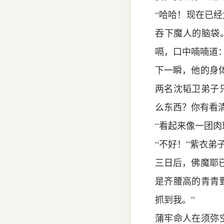
“哈哈！现在已
吞下魔人的脑袋
嗝，口中喃喃道：
下一瞬，他的身
两名沈韬卫弟子
么东西？你有看
“看起来像一团肉
“不好！”紫衣弟
三日后，佛魔耶
是齐腰高的青青
抓到我。”
蒲牢命人在须弥