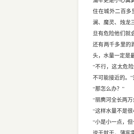
蒲牢更是小心翼
住在城外二百多
澜、魔灵、烛龙
旦有危险他们就
还有两千多里的
头，水量一定是
“不行，这太危
不可能接近的。
“那怎么办？”
“丽麂河全长两万
“这样水量不是很
“小是小一点，
说干就干，蒲牢