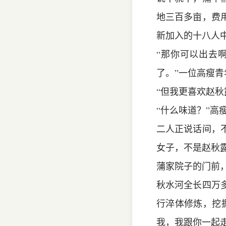
地三百多亩，费
新加入的十八人
“那你可以出去
了。”一位高瘦
“但我更喜欢赵
“什么味道？”高
二人正说话间，
女子，不是赵秋露
蒲家院子的门前
秋水河全长四万
行淬体修炼，挖
我，我跟你一起走