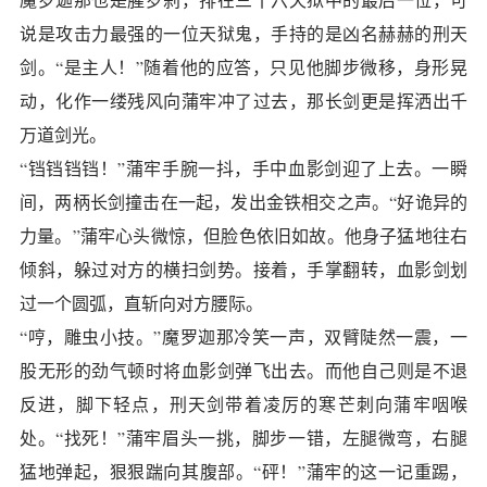
说是攻击力最强的一位天狱鬼，手持的是凶名赫赫的刑天
剑。“是主人！”随着他的应答，只见他脚步微移，身形晃
动，化作一缕残风向蒲牢冲了过去，那长剑更是挥洒出千
万道剑光。
“铛铛铛铛！”蒲牢手腕一抖，手中血影剑迎了上去。一瞬
间，两柄长剑撞击在一起，发出金铁相交之声。“好诡异的
力量。”蒲牢心头微惊，但脸色依旧如故。他身子猛地往右
倾斜，躲过对方的横扫剑势。接着，手掌翻转，血影剑划
过一个圆弧，直斩向对方腰际。
“哼，雕虫小技。”魔罗迦那冷笑一声，双臂陡然一震，一
股无形的劲气顿时将血影剑弹飞出去。而他自己则是不退
反进，脚下轻点，刑天剑带着凌厉的寒芒刺向蒲牢咽喉
处。“找死！”蒲牢眉头一挑，脚步一错，左腿微弯，右腿
猛地弹起，狠狠踹向其腹部。“砰！”蒲牢的这一记重踢，