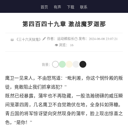
首页
有声
下载
联系
第四百四十九章 激战魔罗迦那
🖋 作者：运动裤船长
🕐 发布：2024-06-08 23:07:21
📖 《三十六天狱鬼》
👁 浏览：
16
背景：
鹰卫一见来人，不由怒骂道：“毗利差，你这个悯怜殿的叛
徒，竟敢阻止我们抓拿逃犯？”
既然已经暴露，蒲牢也不再隐藏，一股浩瀚磅礴的威压瞬
间笼罩四周，几名鹰卫不自觉跪伏在地，全身抖如筛糠。
青丘国的将军惊讶望向突然现身的蒲牢，脸上现出惊喜之
色，“是你！”