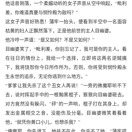
他话音刚落，一个柔媚动听的女子声音从空中响起，“毗利
差，你难道真要与悯怜殿为敌吗？”
这女子声音好熟悉！蒲牢一抬头，便看到半空中一名面容
枯黄的妇人正飘然落下，正是他前世的主人目幽婆。
他冷哼一声道：“是又如何？不是又如何？”
目幽婆笑了，“毗利差，你别忘记了，我可是你的主人。看
在往日的情份上，我给一个选择，立即将这两名逆贼擒
下，我将饶恕你今日所作所为。否则，你将受到悯怜殿永
生永世的追杀，无论你逃到什么地方。”
“爹爹让我先杀了这个丑女人再说！”一旁的佛魔耶听不下
去，说时挥起手中的一根黝黑棍子，狠狠向目幽婆砸去。
对方竟然没有躲闪，"砰"的一声响，棍子打在其身上，却
发出金属相交之音，没能伤及分毫。目幽婆微笑着看着
他，“就凭你黄口小儿，也想杀我？”
“佛魔耶，你先退下，她并不在此，你杀不了她。”蒲牢提