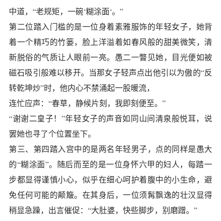
中道，“老规矩，一碗‘糊涂面‘。”
第二位踏入门槛的是一位身着素雅服饰的年轻女子，她背
着一个精巧的竹篓，脸上洋溢着如春风般的甜美微笑，清
新脱俗的气质让人眼前一亮。愚二一瞥见她，目光便如被
磁石吸引般难以移开。当那女子轻声点出他引以为傲的“反
转乾坤炒”时，他内心不禁涌起一股暖流，
连忙应声：“春草，静候片刻，我即刻便至。”
“谢谢二皇子！”年轻女子的声音如同山间清泉般悦耳，说
罢她也寻了个位置坐下。
第三、第四踏入宫中的是两名年轻男子，点的同样是愚大
的“糊涂面”。随后而至的是一位身怀六甲的妇人，每踏一
步都显得谨慎小心，似乎在细心呵护着腹中的小生命，避
免任何可能的颠簸。在其身后，一位须髯飘逸的壮汉显得
稍显急躁，出言催促：“大肚婆，快些脚步，别磨蹭。”