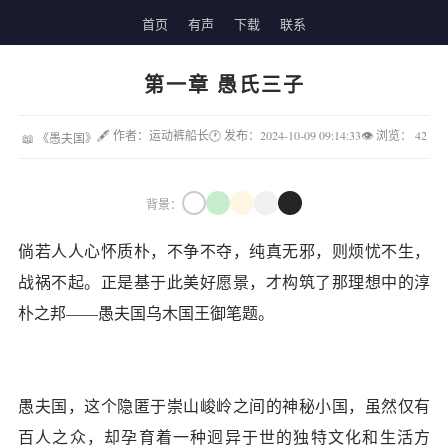
首页
有声
下载
联系
第一章 愚氏三子
🖋 作者：运动裤船长
🕐 发布：2024-10-09 09:14:33
👁 浏览：
42
📖 《愚夫国》
背景：
倘若人人心怀质朴，不争不夺，纯真无邪，则烦忧不生，
战祸不起。正是基于此美好愿景，才构筑了那理想中的淳
朴之邦——愚夫国乌木国王御笔题。
愚夫国，这个隐匿于崇山峻岭之间的神秘小国，虽然仅有
百人之众，却孕育着一种迥异于世的独特文化和生活方