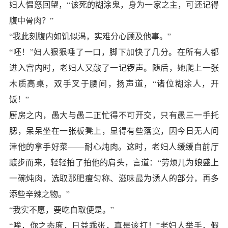
妇人愠怒回望，“该死的糊涂鬼，身为一家之主，可还记得
腹中骨肉？”
“我此刻腹内如饥似渴，实难分心顾及他事。”
“呸！”妇人狠狠唾了一口，脚下加快了几分。在所有人都
进入宫内时，老妇人又敲了一记锣声。随后，她爬上一张
木质高桌，双手叉于腰间，扬声道，“诸位糊涂人，开
饭！”
厨房之内，愚大与愚二正忙得不可开交，只有愚三一手托
腮，呆呆坐在一张板凳上，显得有些落寞，因今日无人问
津他的拿手好菜——耐心炖肉。这时，老妇人缓缓自前厅
踱步而来，轻轻拍了拍他的肩头，言道：“劳烦儿为娘盛上
一碗炖肉，选取那肥瘦匀称、滋味最为诱人的部分，再多
添些辛辣之物。”
“我实不愿，要吃自取便是。”
“唉，你之态度，日益乖张，真是该打！”老妇人举手，假