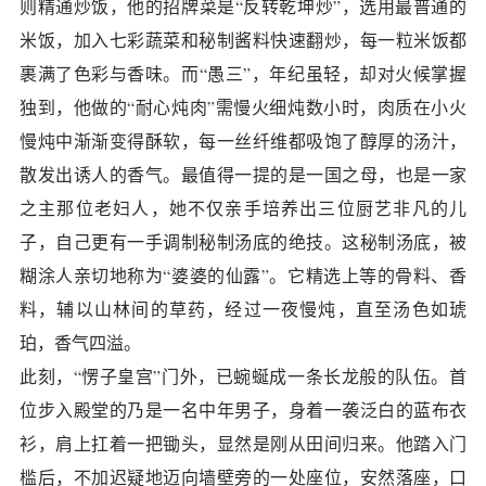
则精通炒饭，他的招牌菜是“反转乾坤炒”，选用最普通的
米饭，加入七彩蔬菜和秘制酱料快速翻炒，每一粒米饭都
裹满了色彩与香味。而“愚三”，年纪虽轻，却对火候掌握
独到，他做的“耐心炖肉”需慢火细炖数小时，肉质在小火
慢炖中渐渐变得酥软，每一丝纤维都吸饱了醇厚的汤汁，
散发出诱人的香气。最值得一提的是一国之母，也是一家
之主那位老妇人，她不仅亲手培养出三位厨艺非凡的儿
子，自己更有一手调制秘制汤底的绝技。这秘制汤底，被
糊涂人亲切地称为“婆婆的仙露”。它精选上等的骨料、香
料，辅以山林间的草药，经过一夜慢炖，直至汤色如琥
珀，香气四溢。
此刻，“愣子皇宫”门外，已蜿蜒成一条长龙般的队伍。首
位步入殿堂的乃是一名中年男子，身着一袭泛白的蓝布衣
衫，肩上扛着一把锄头，显然是刚从田间归来。他踏入门
槛后，不加迟疑地迈向墙壁旁的一处座位，安然落座，口