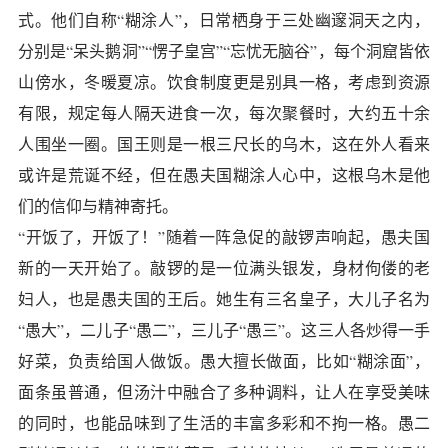
式。他们自称“糊涂人”，日常栖身于三处幽邃洞天之内，
分别是“呆头鹅洞”“愣子皇宫”“忘忧无脑谷”，每个洞窟皆依
山傍水，冬暖夏凉。饮食制度更是别具一格，考虑到资源
有限，规定每人隔天进食一次，每次聚餐时，大约五十余
人围坐一圈。国王则是一根三尺长的乌木，这在外人看来
或许是荒诞不经，但在愚夫国糊涂人心中，这根乌木是他
们的信仰与精神寄托。
“开饭了，开饭了！”随着一阵急促的敲锣声响起，愚夫国
新的一天开始了。敲锣的是一位满头银发，身材佝偻的老
妇人，也是愚夫国的王后。她生有三名皇子，大儿子名为
“愚大”，二儿子“愚二”，三儿子“愚三”。这三人各炒得一手
好菜，负责给国人做饭。愚大擅长做面，比如“糊涂面”，
面条虽普通，但汤汁中融合了多种调料，让人在享受美味
的同时，也能品味到了生活的丰富多彩和不拘一格。愚二