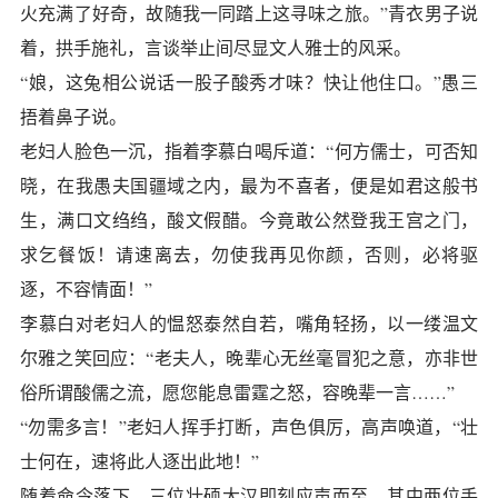
火充满了好奇，故随我一同踏上这寻味之旅。”青衣男子说
着，拱手施礼，言谈举止间尽显文人雅士的风采。
“娘，这兔相公说话一股子酸秀才味？快让他住口。”愚三
捂着鼻子说。
老妇人脸色一沉，指着李慕白喝斥道：“何方儒士，可否知
晓，在我愚夫国疆域之内，最为不喜者，便是如君这般书
生，满口文绉绉，酸文假醋。今竟敢公然登我王宫之门，
求乞餐饭！请速离去，勿使我再见你颜，否则，必将驱
逐，不容情面！”
李慕白对老妇人的愠怒泰然自若，嘴角轻扬，以一缕温文
尔雅之笑回应：“老夫人，晚辈心无丝毫冒犯之意，亦非世
俗所谓酸儒之流，愿您能息雷霆之怒，容晚辈一言……”
“勿需多言！”老妇人挥手打断，声色俱厉，高声唤道，“壮
士何在，速将此人逐出此地！”
随着命令落下，三位壮硕大汉即刻应声而至，其中两位手