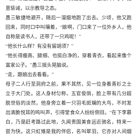
意惩诫，以示教导之态。
愚三敏捷地避开，随后一溜烟地跑了出去。少顷，他又跑
回来，同时口中叫嚷着，“娘啊，门口来了一位外乡人，他
自称是读书人，还带了一只鸡呢！”
“他长什么样？有没有留胡须？”
“他长得瘦高、腿细、也挺白净的，穿着青衣，看起来像个
富家公子。”愚三摇头晃脑说。
“走，跟娘出去看看。”
母子二人行至洞府之前，果不其然，见一位身着青衫之士
立于大门处。这人身材匀称，五官俊俏，脸上带有几分超
脱世俗的淡然，他身旁立着一只羽毛斑斓的大鸟，不时发
出清脆悦耳的鸣叫声，引得堂食众人纷纷侧目。“在下李慕
白，乃是赶考路过此地，久闻贵国美食远近驰名，特来一
尝为快。这只虹雉是我的伴侣，名叫翠羽，它亦对人间烟