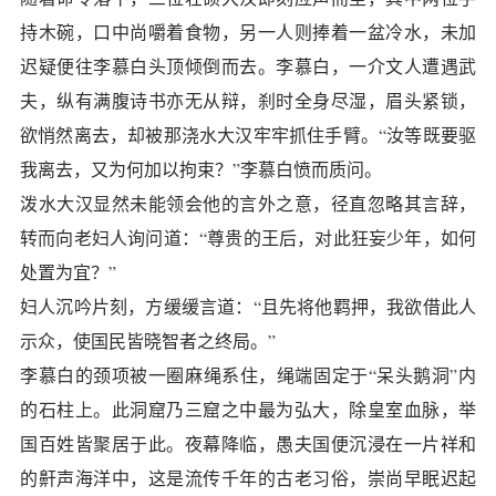
持木碗，口中尚嚼着食物，另一人则捧着一盆冷水，未加
迟疑便往李慕白头顶倾倒而去。李慕白，一介文人遭遇武
夫，纵有满腹诗书亦无从辩，刹时全身尽湿，眉头紧锁，
欲悄然离去，却被那浇水大汉牢牢抓住手臂。“汝等既要驱
我离去，又为何加以拘束？”李慕白愤而质问。
泼水大汉显然未能领会他的言外之意，径直忽略其言辞，
转而向老妇人询问道：“尊贵的王后，对此狂妄少年，如何
处置为宜？”
妇人沉吟片刻，方缓缓言道：“且先将他羁押，我欲借此人
示众，使国民皆晓智者之终局。”
李慕白的颈项被一圈麻绳系住，绳端固定于“呆头鹅洞”内
的石柱上。此洞窟乃三窟之中最为弘大，除皇室血脉，举
国百姓皆聚居于此。夜幕降临，愚夫国便沉浸在一片祥和
的鼾声海洋中，这是流传千年的古老习俗，崇尚早眠迟起