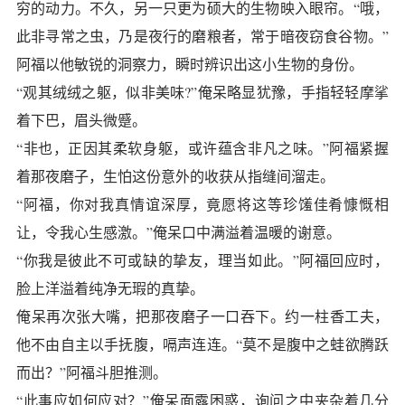
穷的动力。不久，另一只更为硕大的生物映入眼帘。“哦，
此非寻常之虫，乃是夜行的磨粮者，常于暗夜窃食谷物。”
阿福以他敏锐的洞察力，瞬时辨识出这小生物的身份。
“观其绒绒之躯，似非美味?”俺呆略显犹豫，手指轻轻摩挲
着下巴，眉头微蹙。
“非也，正因其柔软身躯，或许蕴含非凡之味。”阿福紧握
着那夜磨子，生怕这份意外的收获从指缝间溜走。
“阿福，你对我真情谊深厚，竟愿将这等珍馐佳肴慷慨相
让，令我心生感激。”俺呆口中满溢着温暖的谢意。
“你我是彼此不可或缺的挚友，理当如此。”阿福回应时，
脸上洋溢着纯净无瑕的真挚。
俺呆再次张大嘴，把那夜磨子一口吞下。约一柱香工夫，
他不由自主以手抚腹，嗝声连连。“莫不是腹中之蛙欲腾跃
而出？”阿福斗胆推测。
“此事应如何应对？”俺呆面露困惑，询问之中夹杂着几分