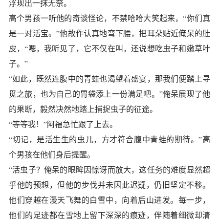
浮现出一抹无奈。
高个男孩一听他的奇谈怪论，不禁哈哈大笑起来，“你们真
是一对活宝。”他故作认真地弯下腰，把耳朵贴近俺呆的肚
皮，“嗯，我听见了，它不仅在叫，还说想吃虫子和嫩草叶
子。”
“如此，既然连腹中的青蛙也渴望着盛宴，那我们便踏上寻
觅之旅，也为自己的胃袋添上一份满足吧。”俺呆展现了他
的果断，毅然决然地踏上捕捉虫子的征途。
“等等我！”阿福急忙跟了上去。
“切记，是活生生的虫儿，方才符合腹中青蛙的期待。”高
个男孩在他们身后提醒。
“活虫子？俺呆的眼眸因惊讶而放大，这任务的难度显然超
乎他的预想，但他的步伐并未因此迟疑，仍旧坚定不移。
他们穿越在漫天飞舞的白雪中，向着后山进发。每一步，
他们的足迹都在雪地上留下深深的痕迹，伴随着细微却清