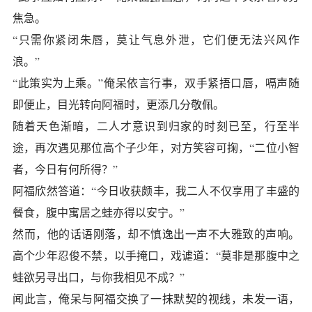
焦急。
“只需你紧闭朱唇，莫让气息外泄，它们便无法兴风作
浪。”
“此策实为上乘。”俺呆依言行事，双手紧捂口唇，嗝声随
即便止，目光转向阿福时，更添几分敬佩。
随着天色渐暗，二人才意识到归家的时刻已至，行至半
途，再次遇见那位高个子少年，对方笑容可掬，“二位小智
者，今日有何所得？”
阿福欣然答道：“今日收获颇丰，我二人不仅享用了丰盛的
餐食，腹中寓居之蛙亦得以安宁。”
然而，他的话语刚落，却不慎逸出一声不大雅致的声响。
高个少年忍俊不禁，以手掩口，戏谑道：“莫非是那腹中之
蛙欲另寻出口，与你我相见不成？”
闻此言，俺呆与阿福交换了一抹默契的视线，未发一语，