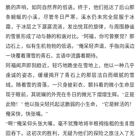
脆的声响，如同自然界的低语。终于，他们抵达了后山那
条蜿蜒的小溪，尽管冬日严寒，溪水仍未完全屈服于冰
霜，于冰层之下潺潺流淌，发出悦耳的旋律，与周围静谧
的雪景形成了动与静的和谐对比。“阿福，你可曾察觉？那
边石上，似有生机勃勃的低语。”俺呆轻声道，手指向溪边
一块覆着薄雪的青石，言语中流露着期待。
阿福闻声即刻趋近，轻巧地跪坐在雪地上，他以一种几乎
虔诚的姿态，缓缓揭开了青石上的那层洁白而细腻的雪
绒。随着雪的滑落，一只身披彩衣、颤抖着的微小生命显
现于眼前，其斑斓的外壳在冬日的微光下熠熠生辉。“正是
此物！” 他以指尖轻托起这脆弱的小生命， “它是鲜活的！
俺呆快，快张嘴。”
“啊!”俺呆仰头张大嘴，毫不犹豫地将半根拇指粗的虫豸囫
囵吞下。这初次的胜利，无疑为他们的探险之旅注入了无