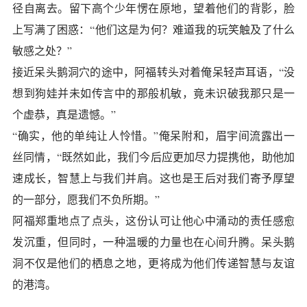
径自离去。留下高个少年愣在原地，望着他们的背影，脸
上写满了困惑：“他们这是为何？难道我的玩笑触及了什么
敏感之处？”
接近呆头鹅洞穴的途中，阿福转头对着俺呆轻声耳语，“没
想到狗娃并未如传言中的那般机敏，竟未识破我那只是一
个虚恭，真是遗憾。”
“确实，他的单纯让人怜惜。”俺呆附和，眉宇间流露出一
丝同情，“既然如此，我们今后应更加尽力提携他，助他加
速成长，智慧上与我们并肩。这也是王后对我们寄予厚望
的一部分，愿我们不负所期。”
阿福郑重地点了点头，这份认可让他心中涌动的责任感愈
发沉重，但同时，一种温暖的力量也在心间升腾。呆头鹅
洞不仅是他们的栖息之地，更将成为他们传递智慧与友谊
的港湾。