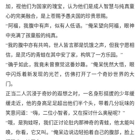
加，视他们为国家的瑰宝，认为他们是成人智慧与纯真童
心的完美融合，是上苍赐予愚夫国的珍贵恩赐。
“阿福，我腹中有声，似有人低语。”俺呆望向阿福，眼神
中充满了孩童般的纯真。
“我的腹中亦有共鸣，世人皆言那是饥饿之声，但我宁愿相
信，是灵巧的青蛙在其中安了家，构筑了一方乐园。”
“确乎如此，我竟未曾察觉这番妙趣。”俺呆恍然大悟，眼
中闪烁着新发现的光芒，仿佛打开了一个奇妙世界的大
门。
正当二人沉浸于奇妙的遐想之时，一名身形挺拔的少年缓
缓走近，他的身高足足超出他们半个头，带着几分玩味的
笑意问道：“嗨，二位小智者，又在探讨什么奥秘呢？”
“哦，是狗娃呀，我们正讨论肚内那神奇的青蛙，他太能叫
唤，你看，它又叫。”俺呆边说边轻拍着自己的腹部，脸上