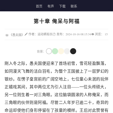
首页
有声
下载
联系
第十章 俺呆与阿福
🖋 作者：运动裤船长
🕐 发布：2024-10-16 08:15:34
👁 浏览：
15
📖 《愚夫国》
背景：
刚入冬之际，愚夫国便迎来了首场初雪，雪花轻盈飘落，
如同漫天飞舞的洁白羽毛，为整个王国披上了一层梦幻的
银纱。在愣子皇宫前的广阔空地上，七位童心未泯的玩伴
正嬉戏其间，其中两位尤为引人注目——一位头颅硕大，
另一位则生着一对三角眼。这位脑袋圆滚的人称俺呆，而
三角眼的伙伴则是阿福。尽管二人年岁已逾二十，奇异的
命运却使他们身形停留在了孩童的模样。王后对此赞誉有