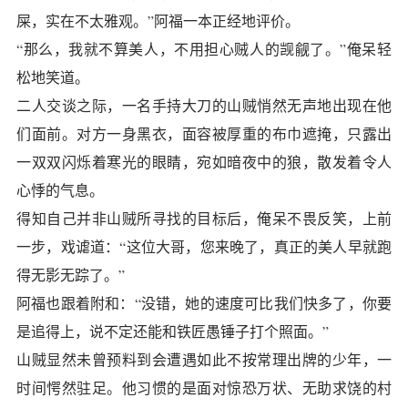
屎，实在不太雅观。”阿福一本正经地评价。
“那么，我就不算美人，不用担心贼人的觊觎了。”俺呆轻
松地笑道。
二人交谈之际，一名手持大刀的山贼悄然无声地出现在他
们面前。对方一身黑衣，面容被厚重的布巾遮掩，只露出
一双双闪烁着寒光的眼睛，宛如暗夜中的狼，散发着令人
心悸的气息。
得知自己并非山贼所寻找的目标后，俺呆不畏反笑，上前
一步，戏谑道：“这位大哥，您来晚了，真正的美人早就跑
得无影无踪了。”
阿福也跟着附和：“没错，她的速度可比我们快多了，你要
是追得上，说不定还能和铁匠愚锤子打个照面。”
山贼显然未曾预料到会遭遇如此不按常理出牌的少年，一
时间愕然驻足。他习惯的是面对惊恐万状、无助求饶的村