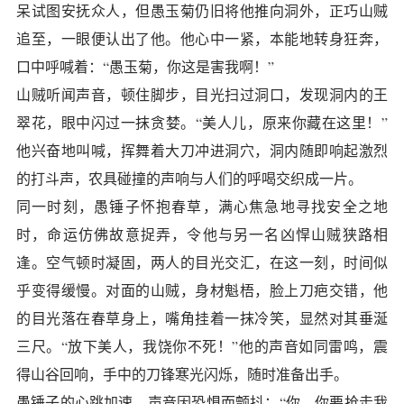
呆试图安抚众人，但愚玉菊仍旧将他推向洞外，正巧山贼
追至，一眼便认出了他。他心中一紧，本能地转身狂奔，
口中呼喊着：“愚玉菊，你这是害我啊！”
山贼听闻声音，顿住脚步，目光扫过洞口，发现洞内的王
翠花，眼中闪过一抹贪婪。“美人儿，原来你藏在这里！”
他兴奋地叫喊，挥舞着大刀冲进洞穴，洞内随即响起激烈
的打斗声，农具碰撞的声响与人们的呼喝交织成一片。
同一时刻，愚锤子怀抱春草，满心焦急地寻找安全之地
时，命运仿佛故意捉弄，令他与另一名凶悍山贼狭路相
逢。空气顿时凝固，两人的目光交汇，在这一刻，时间似
乎变得缓慢。对面的山贼，身材魁梧，脸上刀疤交错，他
的目光落在春草身上，嘴角挂着一抹冷笑，显然对其垂涎
三尺。“放下美人，我饶你不死！”他的声音如同雷鸣，震
得山谷回响，手中的刀锋寒光闪烁，随时准备出手。
愚锤子的心跳加速，声音因恐惧而颤抖：“你，你要抢走我