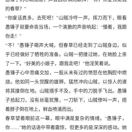
的春草？”
“你废话真多，去死吧！”山贼冷哼一声，挥刀而下，眼看
愚锤子就要命丧当场，一个清脆的声音响起：“慢着，我跟
你走！”
“不！”愚锤子嘶声大喊，但春草已经走到了山贼身边，似
乎已经做好了牺牲的准备。山贼一把搂过她，在她脸上亲
了一下。“好美的小娘子，跟我走吧！”他淫笑着说。
愚锤子心中悲痛交加，一股从未有过的愤怒在他胸腔中燃
烧。他如同一头觉醒的雄狮，猛然冲向山贼，以惊人的速
将其撞倒在地。山贼措手不及，手中的刀脱手飞出。愚锤
子拾起刀，没有丝毫犹豫，一刀斩下，山贼惨叫一声，捂
着脖子倒在地上，鲜血喷涌而出。
春草望着眼前这一幕，眼中满是复杂的情绪。“愚锤子，
你……”她的话语中带着震惊，但更多的是深深的感动。她