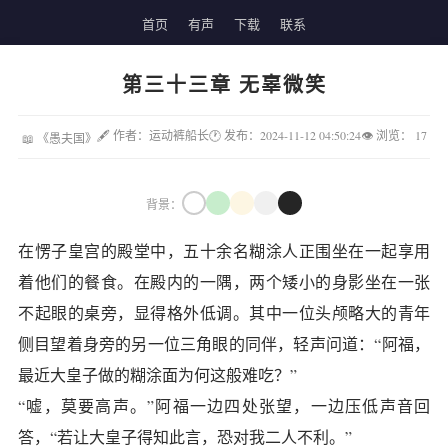
首页
有声
下载
联系
第三十三章 无辜微笑
🖋 作者：运动裤船长
🕐 发布：2024-11-12 04:50:24
👁 浏览：
17
📖 《愚夫国》
背景：
在愣子皇宫的殿堂中，五十余名糊涂人正围坐在一起享用
着他们的餐食。在殿内的一隅，两个矮小的身影坐在一张
不起眼的桌旁，显得格外低调。其中一位头颅略大的青年
侧目望着身旁的另一位三角眼的同伴，轻声问道：“阿福，
最近大皇子做的糊涂面为何这般难吃？”
“嘘，莫要高声。”阿福一边四处张望，一边压低声音回
答，“若让大皇子得知此言，恐对我二人不利。”