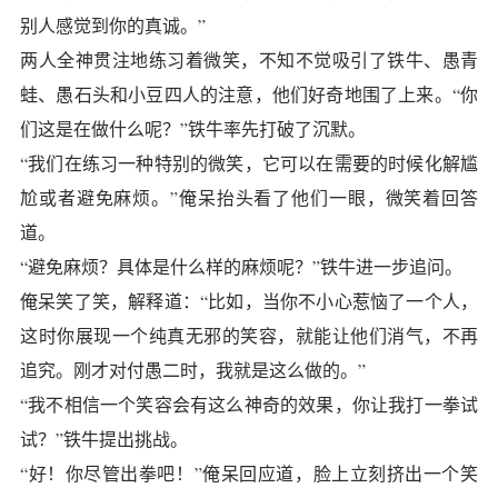
别人感觉到你的真诚。”
两人全神贯注地练习着微笑，不知不觉吸引了铁牛、愚青
蛙、愚石头和小豆四人的注意，他们好奇地围了上来。“你
们这是在做什么呢？”铁牛率先打破了沉默。
“我们在练习一种特别的微笑，它可以在需要的时候化解尴
尬或者避免麻烦。”俺呆抬头看了他们一眼，微笑着回答
道。
“避免麻烦？具体是什么样的麻烦呢？”铁牛进一步追问。
俺呆笑了笑，解释道：“比如，当你不小心惹恼了一个人，
这时你展现一个纯真无邪的笑容，就能让他们消气，不再
追究。刚才对付愚二时，我就是这么做的。”
“我不相信一个笑容会有这么神奇的效果，你让我打一拳试
试？”铁牛提出挑战。
“好！你尽管出拳吧！”俺呆回应道，脸上立刻挤出一个笑