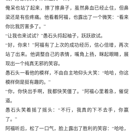
俺呆也站了起来，擦了擦鼻子，虽然鼻血已经止住，但鼻
梁还是有些疼痛。他看着阿福，也露出了一个微笑：“看来
你比我厉害多了。”
“让我也来试试？”愚石头捋起袖子，跃跃欲试。
“好，你来！”阿福有了上次的成功经历，信心倍增，再次
站了出来。他调整自己的表情，嘴角上扬，眯起眼睛，展
现出一个纯真无邪的笑容。
愚石头一看他的模样，不由自主地仰头大笑：“哈哈，你这
模样倒是挺有趣的。”
“你，你快出手啊，我都快笑僵了。”阿福心里着急，催促
道。
愚石头笑着摇了摇头：“不行，我真的下不去手，你赢
了。”
阿福听后，松了一口气，脸上露出了胜利的笑容：“哈哈，