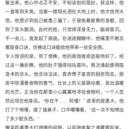
敢出来。他心中忐忑不安，不知该如何是好。就这样，他
一直等到天亮。当第一缕阳光洒在大地上时，他才恍然大
悟。他意识到自己被愚三骗了，于是拖着疲惫的身躯，回
到了呆头鹅洞。此时的他，只觉得浑身无力，脑袋昏沉。
不一会儿，竟发起了高烧。在迷迷糊糊中，他嘴里不断念
着隐身口诀，仿佛这口诀能给他带来一丝安全感。
令人惊讶的是，到了傍晚，他的高烧竟奇迹般地好了。经
过这一番折腾，他的肚子饿得咕咕直叫。再次涌起使用隐
身术的念头。他念动法诀，直奔愣子皇宫的厨房而去。厨
房中弥漫着食物的香气，灶台上的火苗跳动着，发出温暖
的光芒。正当他在那里小心翼翼地寻找食物时，一个人忽
然出现在他身后。“你在干…… 阿嚏！” 进来的是愚大，他
打了个喷嚏，揉了揉鼻子，口中嘟囔着，“这一次不知喷出
了多少脏东西。”
俺呆趁着愚大打喷嚏的间隙，以风驰电掣之速藏匿起来。