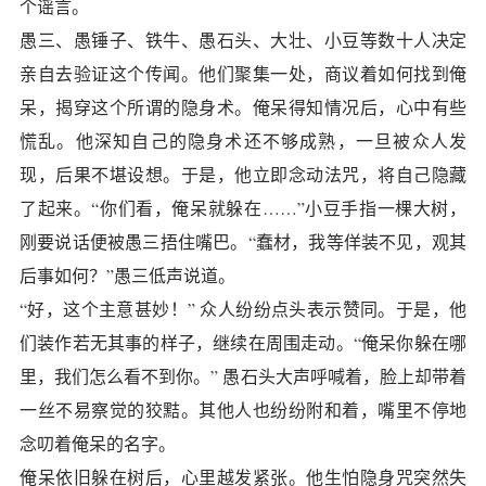
个谣言。
愚三、愚锤子、铁牛、愚石头、大壮、小豆等数十人决定
亲自去验证这个传闻。他们聚集一处，商议着如何找到俺
呆，揭穿这个所谓的隐身术。俺呆得知情况后，心中有些
慌乱。他深知自己的隐身术还不够成熟，一旦被众人发
现，后果不堪设想。于是，他立即念动法咒，将自己隐藏
了起来。“你们看，俺呆就躲在……”小豆手指一棵大树，
刚要说话便被愚三捂住嘴巴。“蠢材，我等佯装不见，观其
后事如何？”愚三低声说道。
“好，这个主意甚妙！” 众人纷纷点头表示赞同。于是，他
们装作若无其事的样子，继续在周围走动。“俺呆你躲在哪
里，我们怎么看不到你。” 愚石头大声呼喊着，脸上却带着
一丝不易察觉的狡黠。其他人也纷纷附和着，嘴里不停地
念叨着俺呆的名字。
俺呆依旧躲在树后，心里越发紧张。他生怕隐身咒突然失