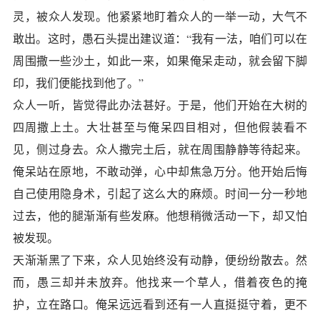
灵，被众人发现。他紧紧地盯着众人的一举一动，大气不
敢出。这时，愚石头提出建议道：“我有一法，咱们可以在
周围撒一些沙土，如此一来，如果俺呆走动，就会留下脚
印，我们便能找到他了。”
众人一听，皆觉得此办法甚好。于是，他们开始在大树的
四周撒上土。大壮甚至与俺呆四目相对，但他假装看不
见，侧过身去。众人撒完土后，就在周围静静等待起来。
俺呆站在原地，不敢动弹，心中却焦急万分。他开始后悔
自己使用隐身术，引起了这么大的麻烦。时间一分一秒地
过去，他的腿渐渐有些发麻。他想稍微活动一下，却又怕
被发现。
天渐渐黑了下来，众人见始终没有动静，便纷纷散去。然
而，愚三却并未放弃。他找来一个草人，借着夜色的掩
护，立在路口。俺呆远远看到还有一人直挺挺守着，更不