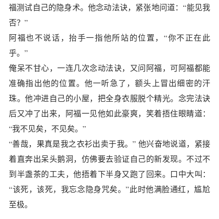
福测试自己的隐身术。他念动法诀，紧张地问道：“能见我
否？”
阿福也不说话，抬手一指他所站的位置，“你不正在此
乎。”
俺呆不甘心，一连几次念动法诀，又问阿福，可阿福都能
准确指出他的位置。他一听急了，额头上冒出细密的汗
珠。他冲进自己的小屋，把全身衣服脱个精光。念完法诀
后又冲了出来，阿福一见他如此豪爽，笑着捂住眼睛道：
“我不见矣，不见矣。”
“善哉，果真是我之衣衫出卖于我。” 他兴奋地说道，紧接
着直奔出呆头鹅洞，仿佛要去验证自己的新发现。不过不
到半盏茶的工夫，他捂着下半身又跑了回来。口中大叫：
“该死，该死，我忘念隐身咒矣。”此时他满脸通红，尴尬
至极。