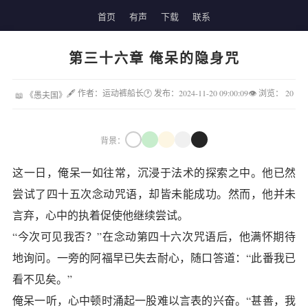
首页
有声
下载
联系
第三十六章 俺呆的隐身咒
🖋 作者：运动裤船长
🕐 发布：2024-11-20 09:00:09
👁 浏览：
20
📖 《愚夫国》
背景：
这一日，俺呆一如往常，沉浸于法术的探索之中。他已然
尝试了四十五次念动咒语，却皆未能成功。然而，他并未
言弃，心中的执着促使他继续尝试。
“今次可见我否？”在念动第四十六次咒语后，他满怀期待
地询问。一旁的阿福早已失去耐心，随口答道：“此番我已
看不见矣。”
俺呆一听，心中顿时涌起一股难以言表的兴奋。“甚善，我