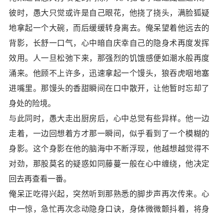
彼时，愚大只觉或许是自己眼花，他挠了挠头，满脸狐疑
地拿起一个大碗，而后缓缓转身离去。俺呆望着他远去的
背影，长舒一口气，心中暗自庆幸自己的隐身术再度发挥
效用。人一旦松弛下来，那强烈的饥饿感便如潮水般再度
涌来。他顾不上许多，迅速拿起一个馒头，狼吞虎咽地塞
进嘴里。那馒头的香甜瞬间在口中散开，让他暂时忘却了
身处的险境。
与此同时，愚大走出厨房后，心中总觉有些异样。他一边
走着，一边回想着方才那一瞬间，似乎看到了一个模糊的
身影。这个身影在他的脑海中不断浮现，他越想越觉得不
对劲，那股莫名的疑惑如同藤蔓一般在心中缠绕，他决定
回去再查看一番。
俺呆正吃得兴起，突然听到那熟悉的脚步声再次传来。心
中一惊，急忙再次念动隐身口诀，身体微微颤抖着，将身