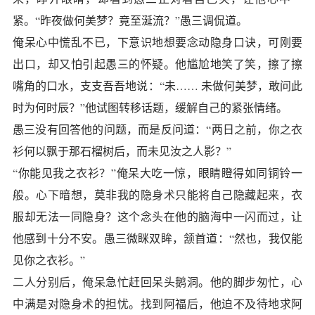
紧。“昨夜做何美梦？竟至涎流？”愚三调侃道。
俺呆心中慌乱不已，下意识地想要念动隐身口诀，可刚要
出口，却又怕引起愚三的怀疑。他尴尬地笑了笑，擦了擦
嘴角的口水，支支吾吾地说：“未…… 未做何美梦，敢问此
时为何时辰？”他试图转移话题，缓解自己的紧张情绪。
愚三没有回答他的问题，而是反问道：“两日之前，你之衣
衫何以飘于那石榴树后，而未见汝之人影？”
“你能见我之衣衫？”俺呆大吃一惊，眼睛瞪得如同铜铃一
般。心下暗想，莫非我的隐身术只能将自己隐藏起来，衣
服却无法一同隐身？这个念头在他的脑海中一闪而过，让
他感到十分不安。愚三微眯双眸，颔首道：“然也，我仅能
见你之衣衫。”
二人分别后，俺呆急忙赶回呆头鹅洞。他的脚步匆忙，心
中满是对隐身术的担忧。找到阿福后，他迫不及待地求阿