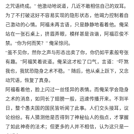
之咒语终成。” 他激动地说道，几近不敢相信自己的双耳。
为了不打破这好不容易实现的隐形状态，他竭力控制着自
己激动的心情。阿福未再言语，只是静静地看着他。俺呆
站在一张石桌上，挤眉弄眼，模样甚是诙谐，阿福忍俊不
禁。“你为何而笑？” 俺呆惊问。
“虽不见你，然你之声与形态出卖了你，你仍如平素般夸张
有趣。”阿福笑着说道。俺呆这才松了口气，言道：“吓煞
我也，我犹恐隐身之术不稳。” 随后，他从桌上跃下，又念
动咒语，恢复了真身。
阿福看着他，脸上闪过一丝怪异的表情。而俺呆学会隐身
之术的消息，如同长了翅膀一般，迅速传播开来。不到半
日，整个愚夫国的国民皆听闻了此事。人们交头接耳，议
论纷纷。有人猜测他是否得到了神秘仙人的指点，才掌握
了如此神奇的法术；但更多的人并不相信，认为这只是一