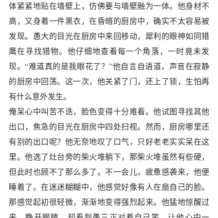
体紧紧地贴在墙壁上，仿佛要与墙壁融为一体。他身材不
高，又身着一件黑衣，在昏暗的厨房中，确实不太容易被
发现。愚大的目光在厨房中来回移动，犀利的眼神如同猎
鹰在寻找猎物。他仔细地查看每一个角落，一时竟未发
现。“难道真的是我眼花了？”他自言自语道，声音在寂静
的厨房中回荡。这一次，他关紧了门，还上了锁，生怕再
有什么意外发生。
俺呆心中叫苦不迭，脸色变得十分难看。他试图寻找其他
出口，焦急的目光在厨房中四处扫视。然而，厨房哪里还
有别的出口呢？他无奈地叹了口气，只好老老实实呆在这
里。他选了灶台旁的柴火堆躺下，那柴火堆虽然有些硬，
但此时也顾不了那么多了。不一会儿，疲惫感袭来，他便
睡着了。在迷迷糊糊中，他感觉好像有人在扇自己的脸。
那感觉起初很轻微，渐渐地变得强烈起来。他猛地惊醒过
来，睁开眼睛，却看到愚三正对着自己笑，让他心中一