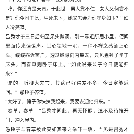
“哼，你还真是天真。于此世，男人靠不住，女人又何尝不
是？你今困于此，生死未卜，她又怎会为你守身如玉？” 妇
人冷笑道。
吕秀才于三日后归至呆头鹅洞，刚一靠近所居小屋，便闻
里面传来话语声。其心猛地一沉，一种不祥之感涌上心
头。缓缓靠近窗户，透过缝隙向内望去，只见愚锤子坐于
床头，而春草则卧于床上。“如此说来公子今日便能归
来？”
“是的，听柳大夫言，其病已好得差不多，今日定能返
回。” 愚锤子答道。
“太好了，锤子你快扶我起来，我要去迎他归来。”
“春草，春草！”吕秀才闻此，再无怀疑，迫不及待推开
门，冲入屋内。
愚锤子与春草被此突如其来之举吓一跳，当见是吕秀才