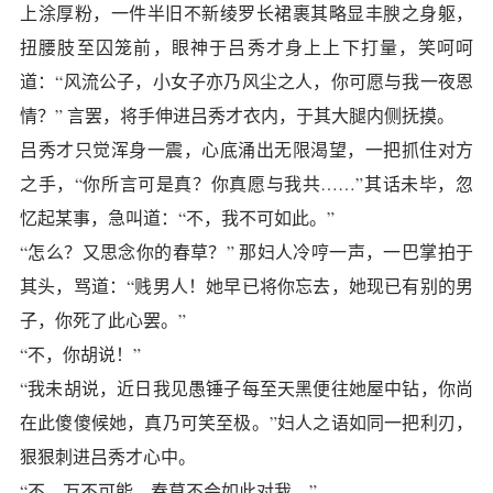
上涂厚粉，一件半旧不新绫罗长裙裹其略显丰腴之身躯，
扭腰肢至囚笼前，眼神于吕秀才身上上下打量，笑呵呵
道：“风流公子，小女子亦乃风尘之人，你可愿与我一夜恩
情？” 言罢，将手伸进吕秀才衣内，于其大腿内侧抚摸。
吕秀才只觉浑身一震，心底涌出无限渴望，一把抓住对方
之手，“你所言可是真？你真愿与我共……”其话未毕，忽
忆起某事，急叫道：“不，我不可如此。”
“怎么？又思念你的春草？” 那妇人冷哼一声，一巴掌拍于
其头，骂道：“贱男人！她早已将你忘去，她现已有别的男
子，你死了此心罢。”
“不，你胡说！”
“我未胡说，近日我见愚锤子每至天黑便往她屋中钻，你尚
在此傻傻候她，真乃可笑至极。”妇人之语如同一把利刃，
狠狠刺进吕秀才心中。
“不，万不可能，春草不会如此对我。”