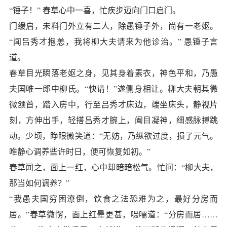
“锤子！” 春草心中一喜，忙疾步迈向门口启门。
门缓启，未料门外立有二人，除愚锤子外，尚有一老妪。
“闻吕秀才抱恙，我将柳大夫请来为他诊治。” 愚锤子言
道。
春草目光瞬落老妪之身，见其身着素衣，神色平和，乃愚
夫国唯一郎中柳氏。“快请！”遂侧身相让。柳大夫朝其微
微颔首，踏入房中，行至吕秀才床边，端坐床头，静视片
刻，方伸出手，轻搭吕秀才腕上，阖目凝神，细感脉搏跳
动。少顷，睁眼微笑道：“无妨，乃纵欲过度，损了元气。
唯静心调养些许时日，便可恢复如初。”
春草闻之，面上一红，心中却暗暗松气。忙问：“柳大夫，
那当如何调养？”
“我愚夫国穷困潦倒，饮食之法恐难为之，最好分房而
居。”春草微愣，面上红晕更甚，嗫嚅道：“分房而居……