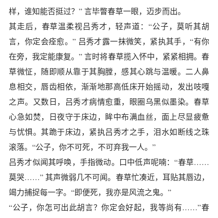
样，谁知能否挺过？” 言毕瞥春草一眼，迈步而出。
其走后，春草温柔视吕秀才，轻声道：“公子，莫听其胡
言，你定会痊愈。” 吕秀才露一抹微笑，紧执其手，“有你
在旁，我定能康复。” 言时将春草揽入怀中，紧紧相拥。春
草微怔，随即顺从靠于其胸膛，感其心跳与温暖。二人鼻
息相交，唇齿相依，渐渐地那高低床开始摇动，发出吱嘎
之声。又数日，吕秀才病情愈重，眼圈乌黑似墨染。春草
心急如焚，日夜守于床边，眸中布满血丝，面上尽显疲惫
与忧惧。其跪于床边，紧执吕秀才之手，泪水如断线之珠
滚落。“公子，你不可死，不可弃我一人。”
吕秀才似闻其呼唤，手指微动。口中低声呢喃：“春草……
莫哭……” 其声微弱几不可闻。春草忙凑近，耳贴其唇边，
竭力捕捉每一字。“即便死，我亦是风流之鬼。”
“公子，你怎可出此胡言？你定会好起，我等尚有……”春