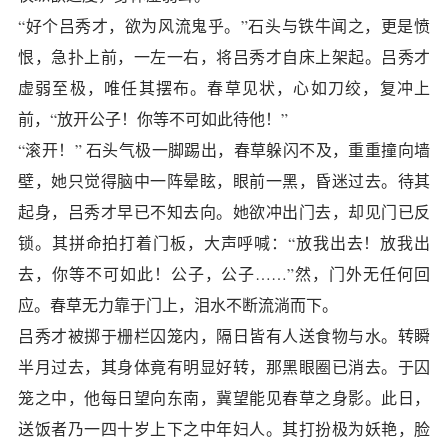
“好个吕秀才，欲为风流鬼乎。”石头与铁牛闻之，更是愤
恨，急扑上前，一左一右，将吕秀才自床上架起。吕秀才
虚弱至极，唯任其摆布。春草见状，心如刀绞，复冲上
前，“放开公子！你等不可如此待他！”
“滚开！” 石头气极一脚踢出，春草躲闪不及，重重撞向墙
壁，她只觉得脑中一阵晕眩，眼前一黑，昏迷过去。待其
起身，吕秀才早已不知去向。她欲冲出门去，却见门已反
锁。其拼命拍打着门板，大声呼喊：“放我出去！放我出
去，你等不可如此！公子，公子……”然，门外无任何回
应。春草无力靠于门上，泪水不断流淌而下。
吕秀才被掷于栅栏囚笼内，隔日皆有人送食物与水。转瞬
半月过去，其身体竟有明显好转，那黑眼圈已消去。于囚
笼之中，他每日望向东南，冀望能见春草之身影。此日，
送饭者乃一四十岁上下之中年妇人。其打扮极为妖艳，脸