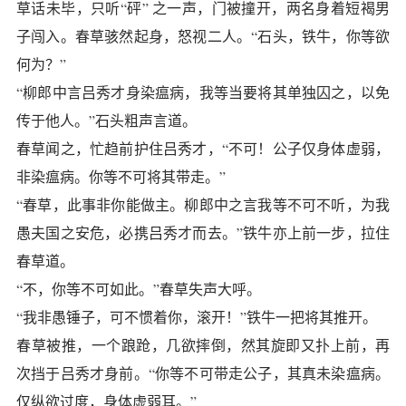
草话未毕，只听“砰” 之一声，门被撞开，两名身着短褐男
子闯入。春草骇然起身，怒视二人。“石头，铁牛，你等欲
何为？”
“柳郎中言吕秀才身染瘟病，我等当要将其单独囚之，以免
传于他人。”石头粗声言道。
春草闻之，忙趋前护住吕秀才，“不可！公子仅身体虚弱，
非染瘟病。你等不可将其带走。”
“春草，此事非你能做主。柳郎中之言我等不可不听，为我
愚夫国之安危，必携吕秀才而去。”铁牛亦上前一步，拉住
春草道。
“不，你等不可如此。”春草失声大呼。
“我非愚锤子，可不惯着你，滚开！”铁牛一把将其推开。
春草被推，一个踉跄，几欲摔倒，然其旋即又扑上前，再
次挡于吕秀才身前。“你等不可带走公子，其真未染瘟病。
仅纵欲过度，身体虚弱耳。”