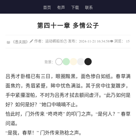
首页
有声
下载
联系
第四十一章 多情公子
🖋 作者：运动裤船长
🕐 发布：2024-11-21 16:34:58
👁 浏览：
15
📖 《愚夫国》
背景：
吕秀才卧榻已有三日，眼圈黢黑，面色惨白如纸。春草满
面焦灼，秀眉紧蹙，眸中忧色满溢。其于房中往复踱步，
手中紧攥湿帕，不时为吕秀才拭去额间虚汗。“此乃如何是
好？如何是好？”她口中喃喃不止。
恰此时，门外传来 “咚咚咚” 的叩门之声。“是何人？” 春草
问道。
“是我，春草！” 门外传来熟稔之声。