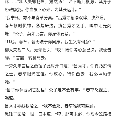
此……”柳大夫微扬眉，肃然道：“若不断此根源，其身子
恐难康复。你当狠下心来，为其长远计。”
“我宁死，亦不与春草分离。”吕秀才忽睁双眸，决然道。
春草顿时慌神，急趋床边，执吕秀才之手，眸中泪光闪
烁：“公子，莫如此言，你身体要紧。”
“非也，春草，若无法于你同床，我生又有何意？”
柳大夫视二人，无奈摇头：“哎！既你等心意已决，我便告
辞。” 言罢，转身离去。
一旁久未言语之愚锤子此时开口道：“吕秀才，你真乃痴情
之士，春草眼光甚佳。你放心，待你西去，我必照顾于
她。”
“锤子你休要胡言乱语！公子定不会有事。” 春草怒视之，
喝道。
吕秀才亦狠狠瞪之，“我不会死，春草唯我可照顾。”
愚锤子回瞪一眼，口中道：“哼，那可未必，你现今这般模