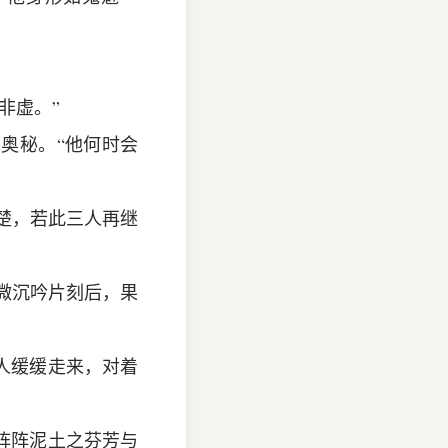
非虚。”
奥秘。“他何时会
清楚，若此三人再继
微微沉吟片刻后，果
人缓缓走来，对着
阵阵泥土之芬芳与