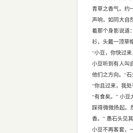
青草之香气。约
声响，如同大自
着那个身影说道
衫，头戴一顶草
“小豆，你快过
小豆听到有人叫
他们之方向。“石
“你且过来，我
“有食矣。” 小
踩得微微扬起。
香。” 愚石头见
小豆不再客套，