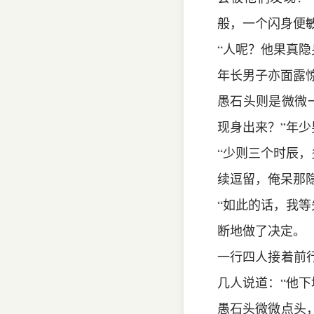
般，一个闪身便
“人呢？他果真
年长男子亦面露
愚石头则是微微
现身出来？”年
“少则三个时辰，
续逗留，俺呆那
“如此的话，我等
断地做了决定。
一行四人接着前
几人说道：“他下
愚石头微微点头