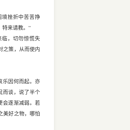
困境挫折中苦苦挣
特来请教。”
来临，切勿惊慌失
对之策，从而使内
哀乐因何而起。亦
侃而谈，说了半个
便会逐渐减弱。若
之美好之物，哪怕