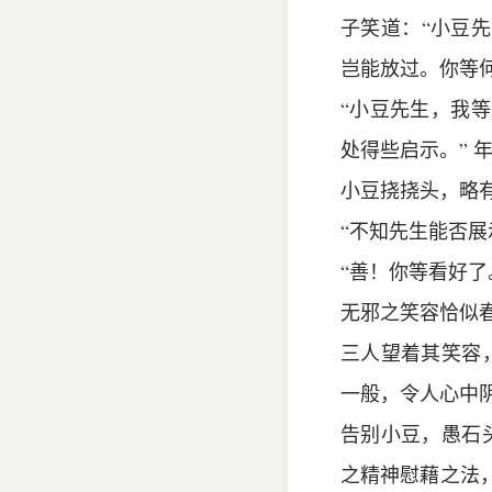
子笑道：“小豆
岂能放过。你等
“小豆先生，我
处得些启示。” 
小豆挠挠头，略
“不知先生能否
“善！你等看好了
无邪之笑容恰似
三人望着其笑容
一般，令人心中
告别小豆，愚石
之精神慰藉之法