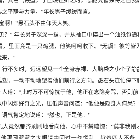
福，其名气最盛，于困境挫折之时，总能凭借独特之自我
心之平静与力量。”年长男子缓缓而言。
宝啊！”愚石头不由仰天大笑。
见？” 年长男子深深一揖，并从袖口中摸出一个油纸包
看，里面竟是一只鸡腿，他笑呵呵收下。“无虞！彼等皆
来。”
，行不多时，远远望见一个全身赤裸、大脑袋之小个子静
雕塑，一动不动地望着他们前行之方向。愚石头连忙停下
三人道：“此时万不可惊扰于他，他正在念隐身咒，否则前
眼中闪烁好奇之光，压低声音问道：“他便是隐身人俺呆？
语气肯定地说道：“然也，正是他。”
几人竟然都齐刷刷地看向他，心中不禁暗惊：“莫非我刚
”他那圆溜溜之大眼睛中闪过一丝慌乱，趁着四人不备