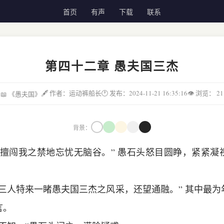
首页
有声
下载
联系
第四十二章 愚夫国三杰
🖋 作者：运动裤船长
🕐 发布：2024-11-21 16:35:16
👁 浏览：
21
📖 《愚夫国》
背景：
敢擅闯我之禁地忘忧无脑谷。” 愚石头怒目圆睁，紧紧凝
三人特来一睹愚夫国三杰之风采，还望通融。” 其中最
言。