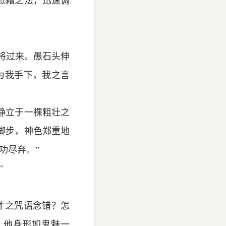
慰藉之法，迅速调
递将过来。愚石头伸
为我手下，我之言
静立于一棵粗壮之
脚步，神色郑重地
功尽弃。”
”
才之咒语念错？怎
，他身形如鬼魅一