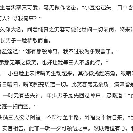
先生着实率真可爱，毫无做作之态。”小豆抬起头，口中含
何人？寻我何事？”
等久仰大名。闻君纯真之笑容可融化世间一切隔阂，特来
年长男子一脸恭敬而言。
有羞涩道：“哪有那般神奇，我不过较为乐观罢了。”
展示那无辜之微笑，也好让我等三人不虚此行。”
。” 小豆脸上表情瞬间生动起来。其微微扬起嘴角，眼
春日暖阳，瞬间照亮周遭一切。此笑容毫无杂质，满满皆
，一时竟有些失神。年少男子最先回过神来，感慨道：“
阴霾一扫而空。”
头携三人欲寻阿福，不料行至半路，阿福竟不请自来。“
，实言相告，此非一朝一夕可领悟之事。然既诸位有心，