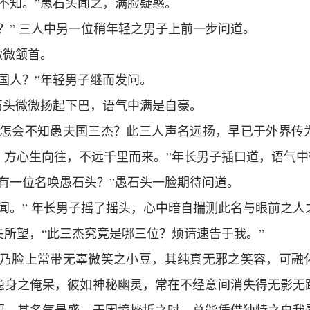
不知。”愚石头闻之，满脸疑惑。
？” 三人中另一位稍年轻之男子上前一步问道。
微微颔首。
国人？”年轻男子继而发问。
石头微微扬起下巴，语气中满是自豪。
，怎会不知愚夫国三杰？此三人声名远扬，早已于外界传
，方心生向往，不远千里而来。”年长男子插口道，语气中
可有一位名唤愚石头？”愚石头一脸期待问道。
闻。” 年长男子摇了摇头，心中暗自揣测此名与眼前之人
失所望，“此三杰究竟是哪三位？烦请速告于我。”
一乃脸上常带无辜微笑之小豆，其纯真无邪之笑容，可融
隐身之俺呆，彼如神秘幽灵，常在不经意间消失得无影无