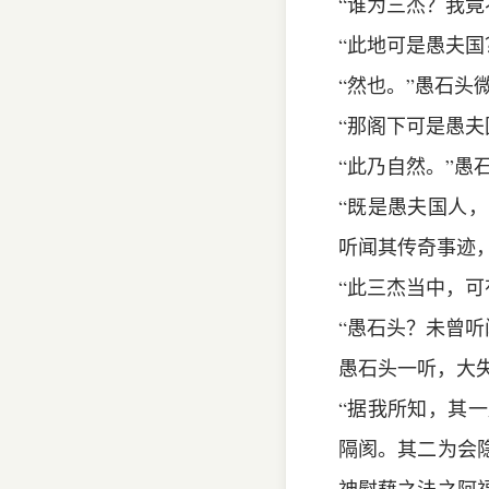
“谁为三杰？我竟
“此地可是愚夫国
“然也。”愚石头
“那阁下可是愚夫
“此乃自然。”愚
“既是愚夫国人
听闻其传奇事迹
“此三杰当中，
“愚石头？未曾听
愚石头一听，大
“据我所知，其
隔阂。其二为会