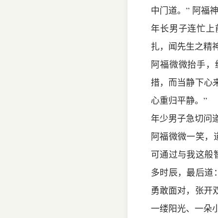
中门道。” 阿福
年长男子连忙上
扎，闻先生之精
阿福微微抬手，
措，而当静下心
心重归平静。”
年少男子急切问道
阿福微微一笑，
可通过与我这般
多时辰，最后道
勇敢面对，张开
一缕阳光、一朵