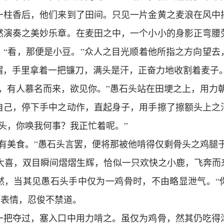
一柱香后，他们来到了田间。只见一片金黄之麦浪在风中
然演奏之美妙乐章。在麦田之中，一个小小的身影正弯腰
：“看，那便是小豆。”众人之目光顺着他所指之方向望去
帽，手里拿着一把镰刀，满头是汗，正奋力地收割着麦子
来，有人慕名而来，欲见你。”愚石头站在田埂之上，用力
自己，停下手中之动作，直起身子，用手擦了擦额头上之
头，你唤我何事？我正忙着呢。”
处有美食。”愚石头言罢，便将那被他啃得仅剩骨头之鸡腿
豆大喜，双目瞬间熠熠生辉，恰似一只欢快之小鹿，飞奔
然，当其见愚石头手中仅为一鸡骨时，不由略显泄气。“
其表情，忍俊不禁道。
一把夺过，塞入口中用力啃之。虽仅为鸡骨，然其仍吃得