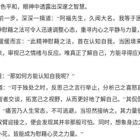
神色平和，眼神中透露出深邃之智慧。
前一步，深深一揖道：“阿福先生，久闻大名。我等于
神慰藉之法可令人迅速调整心态，重寻内心之平静与力量，
缓缓而言：“此精神慰藉之法，首在认知自我。当困境
来，审视己之情绪与反应。唯真正了解自己，方能寻得应
：“那如何方能认知自我呢？”
道：“可于独处之时，反思己之言行举止，分析己之喜怒
智者交谈，拓宽己之视野，从而更好地了解自己。”其侃
：“痛苦乃人生常态，不可逃避。当坦然接纳之，其力量
双臂迎接之，便会发现其并非那般可怕。同时，想象身边
小花，皆能成为慰藉心灵之力量。”