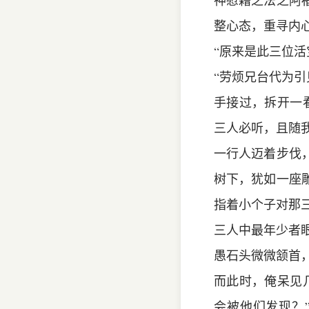
神慰藉之法之阿
整心态，重寻内
“原来是此三位活
“劳烦兄台代为引
手接过，拆开一
三人必听，且随我
一行人迈着步伐
树下，犹如一座
指着小个子对那
三人中最年少者
愚石头微微颔首，
而此时，俺呆见
会被他们发现？