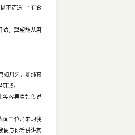
糊不清道：“有食
拜访，冀望能从君
睛弯如月牙，那纯真
是真诚。
此笑容果真如传说
我闻三位乃来习我
我便与你等讲讲其