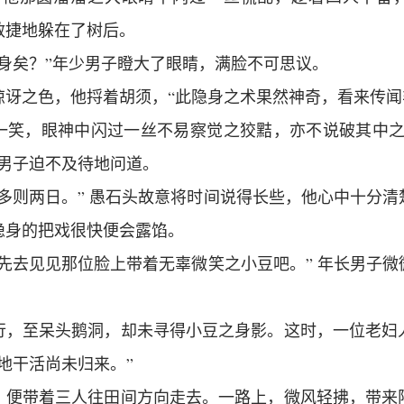
敏捷地躲在了树后。
隐身矣？”年少男子瞪大了眼睛，满脸不可思议。
惊讶之色，他捋着胡须，“此隐身之术果然神奇，看来传闻
一笑，眼神中闪过一丝不易察觉之狡黠，亦不说破其中之
少男子迫不及待地问道。
多则两日。” 愚石头故意将时间说得长些，他心中十分
隐身的把戏很快便会露馅。
先去见见那位脸上带着无辜微笑之小豆吧。” 年长男子
行，至呆头鹅洞，却未寻得小豆之身影。这时，一位老妇
地干活尚未归来。”
，便带着三人往田间方向走去。一路上，微风轻拂，带来