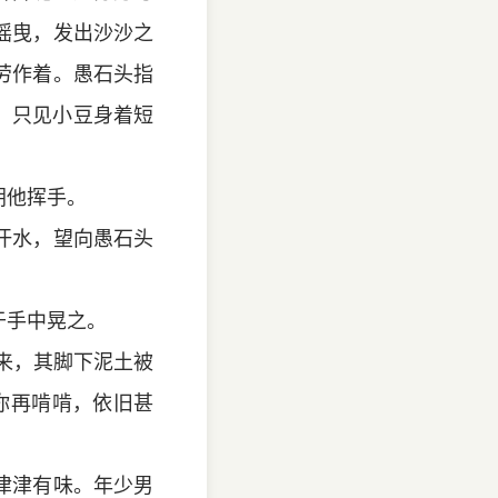
摇曳，发出沙沙之
劳作着。愚石头指
，只见小豆身着短
。
朝他挥手。
汗水，望向愚石头
于手中晃之。
而来，其脚下泥土被
你再啃啃，依旧甚
津津有味。年少男