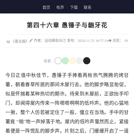
首页
有声
下载
联系
第四十六章 愚锤子与龅牙花
🖋 作者：运动裤船长
🕐 发布：2024-11-21 16:37:14
👁 浏览：
18
📖 《愚夫国》
背景：
今日正值中秋佳节，愚锤子手捧着两枚热气腾腾的烤甘
薯，朝着春草所居的那间木屋行去。他的脚步略显匆促，
似是怀揣着某种热切的期许。待来到木屋前，正欲抬手叩
门，却闻得屋内传来一阵嗯嗯啊啊的低吟声。他的心猛地
一揪，整个人仿若被定住了一般，僵立在当场。手中的甘
薯竟 “啪”地一声掉落于地。屋内的低吟声戛然而止，紧接
着便是一阵慌乱的脚步声。片刻之后，门缓缓开启了一道