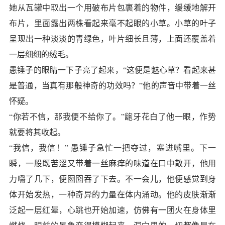
她从瓦罐中取出一个用破布片包裹着的物件，缓缓地解开
布片，里面露出两株看起来毫不起眼的小草。小草的叶子
呈现出一种淡淡的青绿色，叶片细长且薄，上面还覆盖着
一层细细的绒毛。
愚锤子的眼睛一下子亮了起来，“这便是魅心草？看起来甚
是普通，当真有那般神奇的功效吗？”他的声音中带着一丝
怀疑。
“你若不信，那我便不给你了。”龅牙花白了他一眼，作势
就要将其收起。
“我信，我信！” 愚锤子急忙一把夺过，塞进嘴里。下一
瞬，一股既苦涩又带着一丝麻痒的味道在口中散开，他用
力嚼了几下，便囫囵吞了下去。不一会儿，他便感觉到身
体开始发热，一种奇异的力量在体内涌动。他的皮肤渐渐
泛起一层红晕，心跳也开始加速，仿佛有一团火在身体里