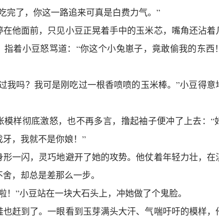
就吃完了，你这一路追来可真是白费力气。”
停在他面前，只见小豆正晃着手中的玉米芯，嘴角还沾着
，指着小豆怒骂道：“你这个小兔崽子，竟敢偷我的东西
得过我吗？我可是刚吃过一根香喷喷的玉米棒。”小豆得意
张模样彻底激怒，也不再多言，撸起袖子便冲了上去：“
找牙，我就不是你娘！”
身形一闪，灵巧地避开了她的攻势。他仗着年轻力壮，在
不舍，却总是差那么一步。
慢啦！”小豆站在一块大石头上，冲她做了个鬼脸。
蛙也赶到了。一眼看到玉芽满头大汗、气喘吁吁的模样，