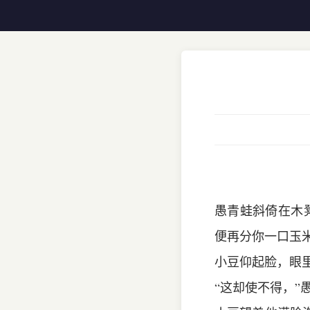
愚青蛙斜倚在木
便再分你一口玉米
小豆仰起脸，眼
“这却使不得，”