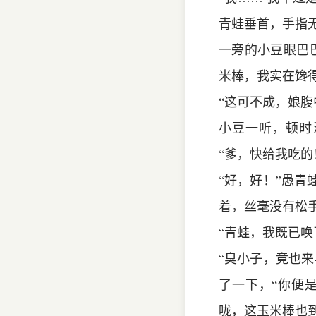
青蛙垂首，手指
一旁的小豆眼巴
米棒，我实在馋
“这可不成，娘
小豆一听，顿时
“爹，快给我吃的
“好，好！”愚
着，丝毫没有松
“青蛙，我既已
“臭小子，竟也
了一下，“你便
咙，这玉米棒也