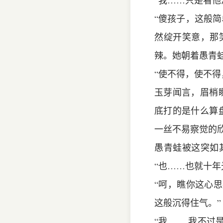
“我……只是看他
“傻孩子，这般
然绽开笑意，那
辣。她朝着愚青
“使不得，使不
玉芽闻言，眉梢
底打的是什么算
一丝不易察觉的
愚青蛙被这突如
“也……也就十年
“呵，瞧你这心
这般沉得住气。”
“我…… 我不过