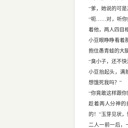
“爹，她说的可
“呃……对，听
着他，两人四目
小豆眼睁睁看着
抱住愚青蛙的大
“臭小子，还不
小豆抬起头，满
想饿死我吗？”
“你竟敢这样跟
趁着两人分神的
的！”玉芽见状
二人一前一后，