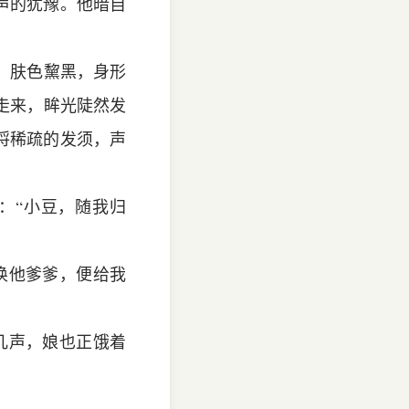
声的犹豫。他暗自
，肤色黧黑，身形
走来，眸光陡然发
捋稀疏的发须，声
：“小豆，随我归
唤他爹爹，便给我
几声，娘也正饿着