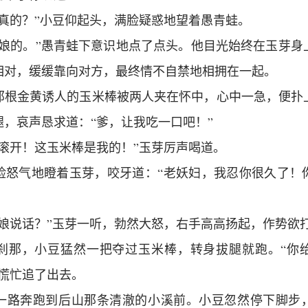
是真的？”小豆仰起头，满脸疑惑地望着愚青蛙。
你娘的。”愚青蛙下意识地点了点头。他目光始终在玉芽身
相对，缓缓靠向对方，最终情不自禁地相拥在一起。
那根金黄诱人的玉米棒被两人夹在怀中，心中一急，便扑
腿，哀声恳求道：“爹，让我吃一口吧！”
快滚开！这玉米棒是我的！”玉芽厉声喝道。
脸怒气地瞪着玉芽，咬牙道：“老妖妇，我忍你很久了！
你娘说话？”玉芽一听，勃然大怒，右手高高扬起，作势欲
刹那，小豆猛然一把夺过玉米棒，转身拔腿就跑。“你
，慌忙追了出去。
一路奔跑到后山那条清澈的小溪前。小豆忽然停下脚步