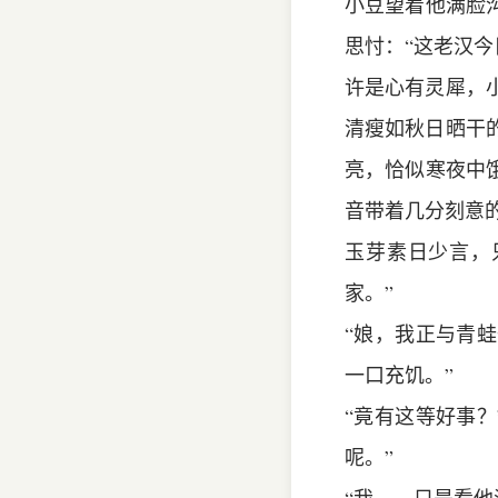
小豆望着他满脸
思忖：“这老汉
许是心有灵犀，
清瘦如秋日晒干
亮，恰似寒夜中
音带着几分刻意的
玉芽素日少言，
家。”
“娘，我正与青
一口充饥。”
“竟有这等好事
呢。”