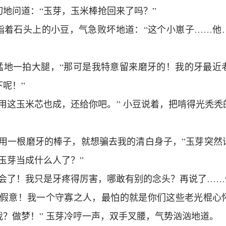
切地问道：“玉芽，玉米棒抢回来了吗？”
指着石头上的小豆，气急败坏地道：“这个小崽子……他
蛙猛地一拍大腿，“那可是我特意留来磨牙的！我的牙最近
下呢！”
用这玉米芯也成，还给你吧。” 小豆说着，把啃得光秃
，用一根磨牙的棒子，就想骗去我的清白身子，”玉芽突然
玉芽当成什么人了？”
误会了！我只是牙疼得厉害，哪敢有别的念头？再说了……
情假意！我一个守寡之人，最怕的就是你们这些老光棍心
我？做梦！” 玉芽冷哼一声，双手叉腰，气势汹汹地道。