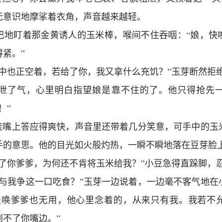
无意识地摩挲着衣角，声音越来越轻。
巴地盯着那金黄诱人的玉米棒，喉间不住吞咽：“娘，快
得紧。”
腹中也正空着，若给了你，我又拿什么充饥？”玉芽断然拒
泄了气，心里明白指望娘是靠不住的了。他只得抢先
！”
青蛙嘴上答应得爽快，声音里还带着几分笑意，可手中的玉
手的意思。他的目光如火般灼热，一瞬不瞬地落在豆芽脸
唤了你爹爹，为何还不肯将玉米给我？”小豆急得直跺脚，
来与我争这一口吃食？”玉芽一边说着，一边毫不客气地在
是唤爹爹也无用，他心里念着的，从来只有我。我若不
到不了你嘴边。”