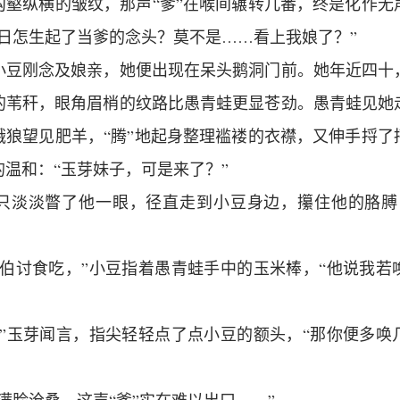
沟壑纵横的皱纹，那声“爹”在喉间辗转几番，终是化作无
今日怎生起了当爹的念头？莫不是……看上我娘了？”
小豆刚念及娘亲，她便出现在呆头鹅洞门前。她年近四十
的苇秆，眼角眉梢的纹路比愚青蛙更显苍劲。愚青蛙见她
饿狼望见肥羊，“腾”地起身整理褴褛的衣襟，又伸手捋了
温和：“玉芽妹子，可是来了？”
只淡淡瞥了他一眼，径直走到小豆身边，攥住他的胳膊
蛙伯讨食吃，”小豆指着愚青蛙手中的玉米棒，“他说我若
？”玉芽闻言，指尖轻轻点了点小豆的额头，“那你便多唤