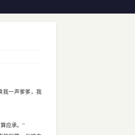
唤我一声爹爹，我
才算应承。”