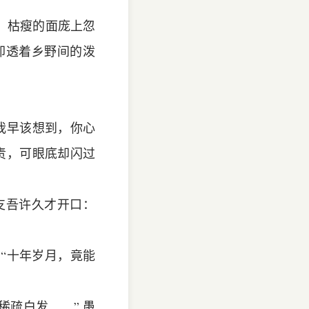
，枯瘦的面庞上忽
却透着乡野间的泼
我早该想到，你心
责，可眼底却闪过
支吾许久才开口：
“十年岁月，竟能
稀疏白发……” 愚