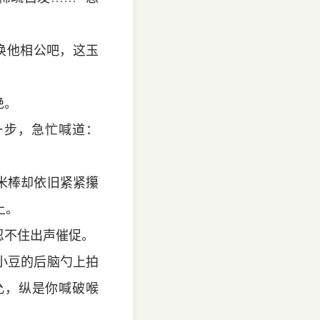
唤他相公吧，这玉
绝。
一步，急忙喊道：
米棒却依旧紧紧攥
上。
忍不住出声催促。
小豆的后脑勺上拍
允，纵是你喊破喉