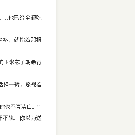
……他已经全都吃
老疼，就指着那根
秃的玉米芯子朝愚青
话锋一转，怒视着
你也不算清白。”
怀不轨。你以为送