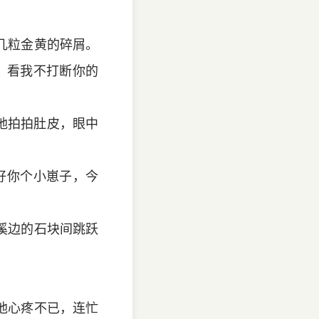
几粒金黄的碎屑。
！看我不打断你的
地拍拍肚皮，眼中
好你个小崽子，今
溪边的石块间跳跃
他心疼不已，连忙