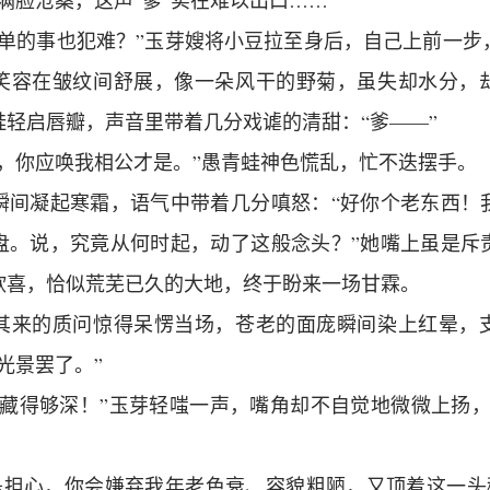
满脸沧桑，这声“爹”实在难以出口……”
简单的事也犯难？”玉芽嫂将小豆拉至身后，自己上前一步
笑容在皱纹间舒展，像一朵风干的野菊，虽失却水分，
蛙轻启唇瓣，声音里带着几分戏谑的清甜：“爹——”
得，你应唤我相公才是。”愚青蛙神色慌乱，忙不迭摆手。
瞬间凝起寒霜，语气中带着几分嗔怒：“好你个老东西！
盘。说，究竟从何时起，动了这般念头？”她嘴上虽是斥
欣喜，恰似荒芜已久的大地，终于盼来一场甘霖。
其来的质问惊得呆愣当场，苍老的面庞瞬间染上红晕，
光景罢了。”
思藏得够深！”玉芽轻嗤一声，嘴角却不自觉地微微上扬，
是担心，你会嫌弃我年老色衰、容貌粗陋，又顶着这一头