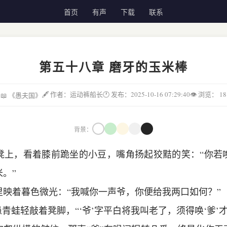
首页
有声
下载
联系
第五十八章 磨牙的玉米棒
🖋 作者：运动裤船长
🕐 发布：2025-10-16 07:29:40
👁 浏览：
18
📖 《愚夫国》
背景：
凳上，看着膝前跪坐的小豆，嘴角扬起狡黠的笑：“你若
。”
里映着暮色微光：“我喊你一声爷，你便给我两口如何？”
愚青蛙轻敲着凳脚，“‘爷’字平白将我叫老了，须得唤‘爹’