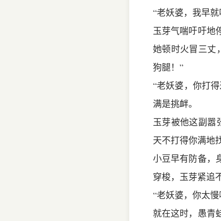
“老妖婆，我早
玉芽气喘吁吁地
她顿时火冒三丈
狗腿！”
“老妖婆，你打
满是挑衅。
玉芽被他这副嚣
天不打得你满地
小豆早有防备，
穿梭，玉芽紧追
“老妖婆，你太
就在这时，愚青