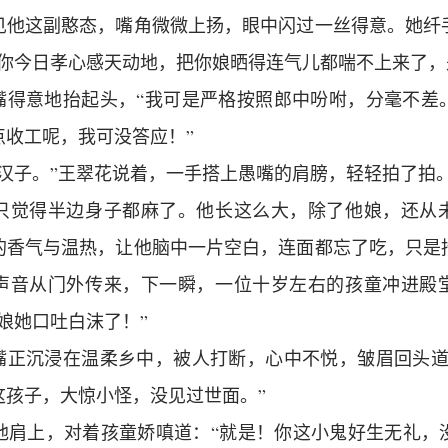
见他这副憨态，嘴角微微上扬，眼中闪过一丝得意。她纤
说你今日孝心感天动地，把你娘晒得连气儿都喘不上来了，
愚嘴得意地抬起头，“我可是严格按照郎中吩咐，分毫不差
点收工呢，我可没答应！”
的汉子。”王翠花说着，一手搭上愚嘴的肩膀，轻轻拍了拍
只觉得半边身子都麻了。他长这么大，除了他娘，还从
的香气与温热，让他脑中一片空白，连面都忘了吃，只是
声音从门外传来，下一瞬，一位十岁左右的孩童冲进殿
娘她口吐白沫了！”
愚嘴正沉浸在温柔乡中，被人打断，心中不悦，皱眉回头道
这孩子，大惊小怪，没见过世面。”
他肩上，对着孩童娇嗔道：“就是！你这小鬼好生无礼，