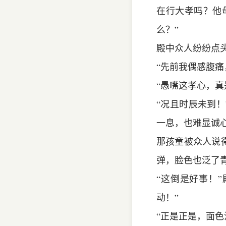
在行大孝吗？他
么？”
殿中众人纷纷点
“先前我偶感腹
“愚嘴这孝心，真
“况且时辰未到
一息，也难显诚
那孩童被众人说
弹，脸色也泛了青
“这倒是好事！
动！”
“正是正是，面色