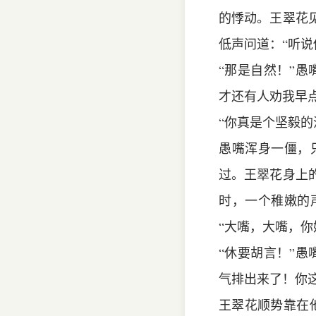
的悸动。王翠花
低声问道：“听
“那是自然！”
才还有人劝我早
“你真是个坚毅
愚嘴浑身一僵，
过。王翠花身上
时，一个稚嫩的
“大嘴，大嘴，你
“休要胡言！”
气排出来了！你
王翠花顺势靠在