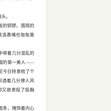
挠头。
吃饭的铜锣。围观的
就连愚嘴也匆匆离
中带着几分混乱的
国的第一美人——
花今日特意梳了个
间透着几分撩人风
却又故意挺了挺胸
面条，掩饰着内心