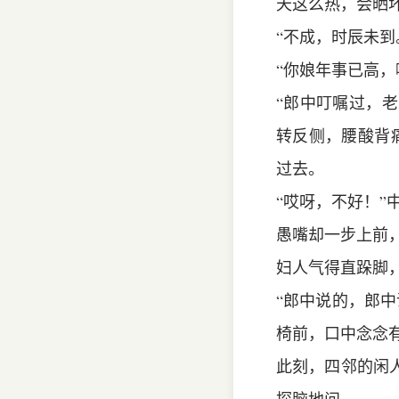
天这么热，会晒坏
“不成，时辰未
“你娘年事已高，
“郎中叮嘱过，
转反侧，腰酸背
过去。
“哎呀，不好！”
愚嘴却一步上前
妇人气得直跺脚
“郎中说的，郎
椅前，口中念念
此刻，四邻的闲