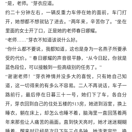
“是，老师。”芽衣应道。
约二十分钟左右，一辆反重力车停在她的面前，车门打
开，她想都不想就钻了进去。“两年来，辛苦你了。”坐在
里面的女士开了口，正是她的老师春日娜耀。
“老师……”芽衣不知道该说什么好。
“你什么都不要说，我都知道，这也是身为一名燕子所要承
受的代价。” 春日娜耀的声音很平静，“从今日起，你就是
蓝色段位，可以接触到一些高级别的任务了。”
“谢谢老师！”芽衣神情并没多大的喜悦，只有她自己知
道，这一切得来的有多么不容易。二人不再说话，车子一
路前行，最后停在日暮三十一号，她们下了车，各自分
开，芽衣回到自己的住处五楼的513房，她进到浴室，换上
睡衣，躺在床上，却怎么也睡不着，脑海里一直回荡着两
年来那些让人痛苦的画面。直到快天亮时，她才迷迷糊糊
睡着。醒来时已经是次日下午三点多钟，她洗漱完毕，换