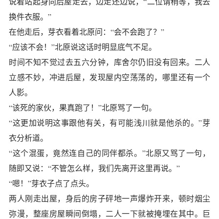
说着站起身向后屋走去，边走还边说，“二位请稍等，我去
换件衣服。”
在他走后，芽衣看着北原问：“会不会跑了？”
“应该不会！”北原说这话时明显底气不足。
时间不知不觉过去五六分钟，库舍尔仍旧没有回来。二人
立感不妙，冲进后屋，发现屋内空荡荡的，哪里还有一个
人影。
“该死的家伙，果真跑了！”北原骂了一句。
“这更加说明这事跟他有关，有可能浅川就是他杀的。”芽
衣分析道。
“这个混蛋，竟然连自己的同伴都杀。”北原又骂了一句，
随即又说：“不管怎么样，我们先离开这里再说。”
“嗯！”芽衣子点了点头。
两人刚走出屋，身后的房子砰地一声爆炸开来，顿时烟尘
弥漫，整座房屋瞬间倒塌，二人一下就被掩埋在其中。巨