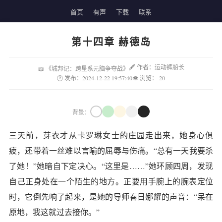
首页
有声
下载
联系
第十四章 赫德岛
🖋 作者：运动裤船长
📖 《城邦记：跨星系元脑争夺战》
🕐 发布：2024-12-22 19:57:40
👁 浏览：
20
背景：
三天前，芽衣才从卡罗琳女士的庄园走出来，她身心俱
疲，还带着一丝难以言喻的屈辱与伤痛。“总有一天我要杀
了她！”她暗自下定决心。“这里是……”她环顾四周，发现
自己正身处在一个陌生的地方。正要用手腕上的腕表定位
时，它倒先响了起来，是她的导师春日娜耀的声音：“呆在
原地，我这就过去接你。”