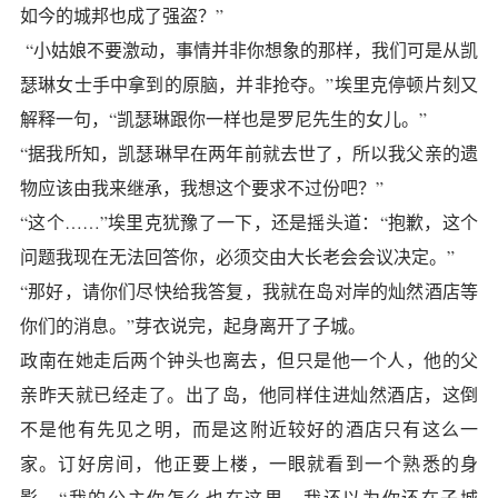
如今的城邦也成了强盗？”
“小姑娘不要激动，事情并非你想象的那样，我们可是从凯
瑟琳女士手中拿到的原脑，并非抢夺。”埃里克停顿片刻又
解释一句，“凯瑟琳跟你一样也是罗尼先生的女儿。”
“据我所知，凯瑟琳早在两年前就去世了，所以我父亲的遗
物应该由我来继承，我想这个要求不过份吧？”
“这个……”埃里克犹豫了一下，还是摇头道：“抱歉，这个
问题我现在无法回答你，必须交由大长老会会议决定。”
“那好，请你们尽快给我答复，我就在岛对岸的灿然酒店等
你们的消息。”芽衣说完，起身离开了子城。
政南在她走后两个钟头也离去，但只是他一个人，他的父
亲昨天就已经走了。出了岛，他同样住进灿然酒店，这倒
不是他有先见之明，而是这附近较好的酒店只有这么一
家。订好房间，他正要上楼，一眼就看到一个熟悉的身
影，“我的公主你怎么也在这里，我还以为你还在子城