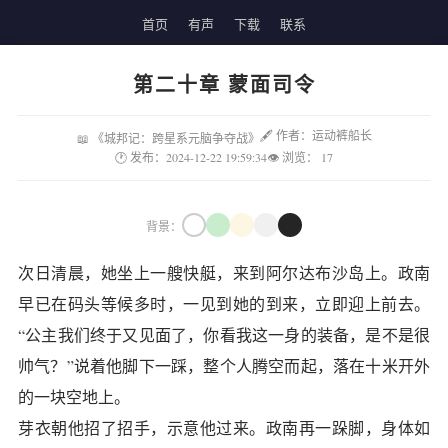
首页
有声
下载
联系
第二十章 蒙面司令
🖋 作者：运动裤船长
📖 《城邦记：跨星系元脑争夺战》
🕐 发布：2024-12-22 19:59:34
👁 浏览：
17
背景：
次日清晨，她坐上一艘快艇，来到阿尔达布沙岛上。政南
早已在码头等候多时，一见到她的到来，立即迎上前去。
“公主我们终于又见面了，你看我这一身的装备，是不是很
帅气？”说着他脚下一踩，整个人腾空而起，落在十米开外
的一块空地上。
芽衣朝他招了招手，示意他过来。政南再一跺脚，身体如