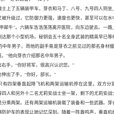
战士上了五辆装甲车，芽衣和马丁、八号、九号四人则坐
又被升级过，它防御力更强，速度也更快，甚至可以在水
铁甲犀牛”。六辆车浩浩荡荡离开医院，向东边驶去。一路
到达那个小型机场。秘钥会五十名全身武装的精英早已等
的中年男子，而他的副手竟是芽衣之前见过的那名身材瘦
蓬。”他向芽衣介绍那名中年男子。
右手，“你好将军，很高兴认识您。”
伸出了手，“你好，部长。”
只有四架垂直起降飞机和两架运输机停在这里。双方分
等四人和另外十二名尤莉安战士坐一架，剩下的尤莉安战
是分乘两架。还有两架运输机装载了装备和一些武器。芽
辆防护车的表现让她记忆深刻。随着一阵轰鸣声，垂直机