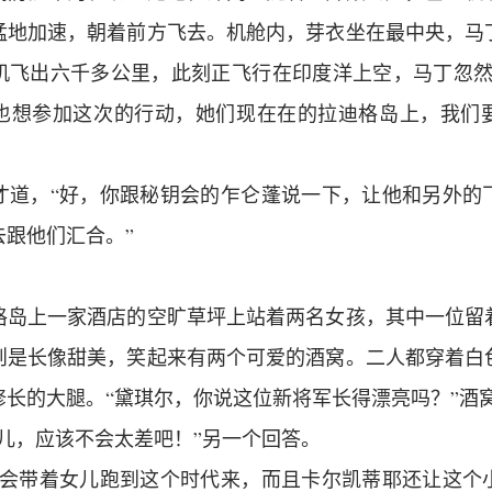
猛地加速，朝着前方飞去。机舱内，芽衣坐在最中央，马
机飞出六千多公里，此刻正飞行在印度洋上空，马丁忽然
也想参加这次的行动，她们现在在的拉迪格岛上，我们
才道，“好，你跟秘钥会的乍仑蓬说一下，让他和另外的
去跟他们汇合。”
格岛上一家酒店的空旷草坪上站着两名女孩，其中一位留
则是长像甜美，笑起来有两个可爱的酒窝。二人都穿着白
修长的大腿。“黛琪尔，你说这位新将军长得漂亮吗？”酒
儿，应该不会太差吧！”另一个回答。
子会带着女儿跑到这个时代来，而且卡尔凯蒂耶还让这个