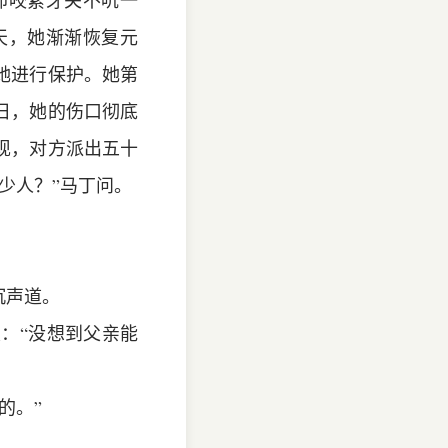
却咬紧牙关不吭一
天，她渐渐恢复元
她进行保护。她第
日，她的伤口彻底
现，对方派出五十
少人？”马丁问。
沉声道。
：“没想到父亲能
的。”