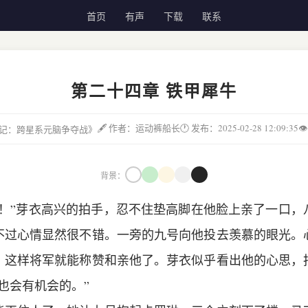
首页
有声
下载
联系
第二十四章 铁甲犀牛
🖋 作者：运动裤船长
🕐 发布：2025-02-28 12:09:35

城邦记：跨星系元脑争夺战》
背景：
了！”芽衣高兴的拍手，忍不住垫高脚在他脸上亲了一口，
不过心情显然很不错。一旁的九号向他投去羡慕的眼光。
，这样将军就能称赞和亲他了。芽衣似乎看出他的心思，
也会有机会的。”