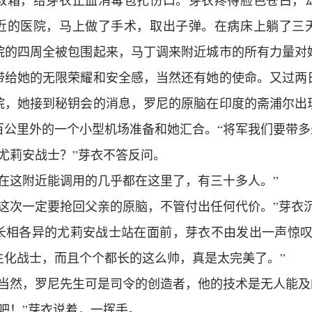
救箱，给芽衣止血消毒包扎伤口。芽衣疼得脸色苍白，
近的医院，马上做了手术，取出子弹。在病床上躺了三
院的四周全被包围起来，马丁调来附近城市的所有力量对
带给她的无限荣耀和安全感，当然还有她的使命。又过两
院，她接到秘钥会的消息，罗尼的原脑在印度的斋浦尔出
百公里外的一个小型机场准备和她汇合。“将军我们要带多
尤莉安战士？”芽衣不答反问。
过在这附近能调用的几乎都在这里了，有三十多人。”
！这次一定要抢回父亲的原脑，不管付出任何代价。”芽衣
长相各异的尤莉安战士站在面前，芽衣不由发出一声惊叹
生化战士，而且个个都长的这么帅，真是太完美了。”
是当然，罗尼先生可是司令的创造者，他的技术是无人能及
吧！”芽衣说着，一挥手。