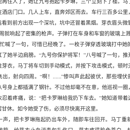
能再住人了，她让九号抱起卡罗琳，三个立刻下了楼。马
在酒店门口。几人上车，直奔郊区而去。车行三百多公里
看到前方出现一个深坑，坑中还冒着黑烟。芽衣眉头微皱，：“
四周就响起了密集的枪声。子弹打在车身和车窗的玻璃上溅
急忙喊了一句，可惜已经晚了。一枚子弹穿透玻璃打中她
红了她半边肩膀。“九号你保护将军！”八号喊了一句，推
住芽衣，马丁将车切到手动模式，并按下攻击模式，顿时
出，射向四周。“啊！......”惨叫声此起彼伏，那些埋
八号身上都插满了钢针。不过他却毫不在意，他巡视一圈
衣忍着疼痛，说：“把卡罗琳给我扔下车去。”她知道带着
罢甘休。如今她受了伤，必须尽快离开这里。
了一声，把卡罗琳拖起扔出车外，随即车往回开。马丁重