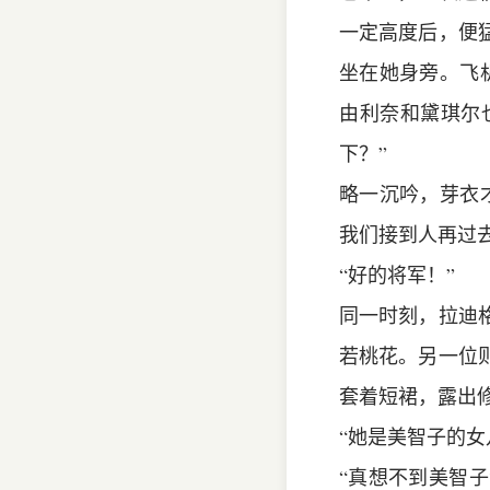
一定高度后，便
坐在她身旁。飞
由利奈和黛琪尔
下？”
略一沉吟，芽衣
我们接到人再过
“好的将军！”
同一时刻，拉迪
若桃花。另一位
套着短裙，露出
“她是美智子的女
“真想不到美智