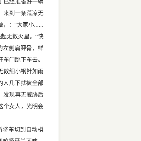
丁已经准备好一辆
，来到一条荒凉无
大家小......
起无数火星。“快
的左侧肩胛骨，鲜
开车门跳下车去。
无数细小钢针如雨
伏的人几下就被全部
，发现再无威胁后
这个女人，光明会
新将车切到自动模