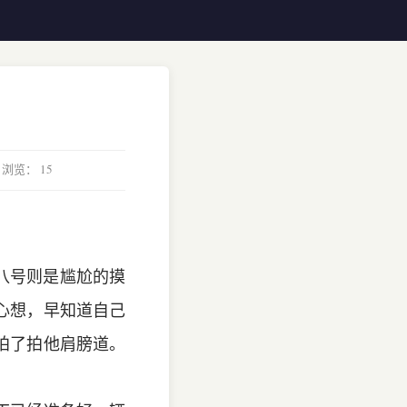
 浏览：
15
八号则是尴尬的摸
心想，早知道自己
拍了拍他肩膀道。