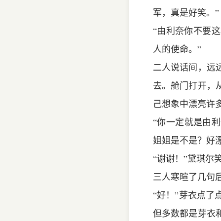
军，真是好笑。”
“由利奈你不要
人的使命。”
二人说话间，远
去。舱门打开，
己想象中漂亮许
“你一定就是由
姐姐是不是？好漂
“谢谢！”黛琪尔
三人寒暄了几句后
“好！”芽衣点
但多数都是芽衣