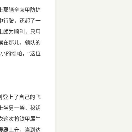
上那辆全装甲防护
中行驶，还起了一
上颇为顺利，只用
候在那儿，领队的
小的颂帕，“这位
别登上了自己的飞
士坐另一架。秘钥
衣这次将铁甲犀牛
缓缓上升，当到达