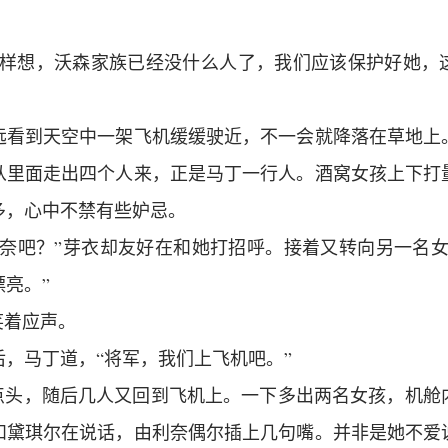
这样想，沃森家族已经没什么人了，我们应该保护好她，
远看到天空中一架飞机缓缓驶近，不一会就降落在草地上
从里面走出四个人来，正是马丁一行人。酒窝女孩上下打
多，心中不禁有些妒忌。
利奈吧？”芽衣却友好在和她打招呼。接着又转向另一名女
亮。”
笑着应声。
，马丁道，“将军，我们上飞机吧。”
了点头，随后几人又回到飞机上。一下多出两名女孩，机舱
和黛琪尔在说话，由利奈偶尔插上几句嘴。并非是她不爱