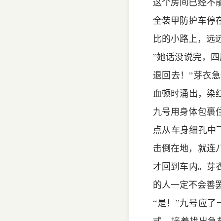
这个房间已经不
全装甲防护车停
比的小路上，远远
”她话没说完，
退回去！”芽衣
血顿时涌出，染
九号用身体包裹
点从车身细孔中飞
击倒在地，就连
才回到车内。芽
的人一定不会善
“是！”九号应