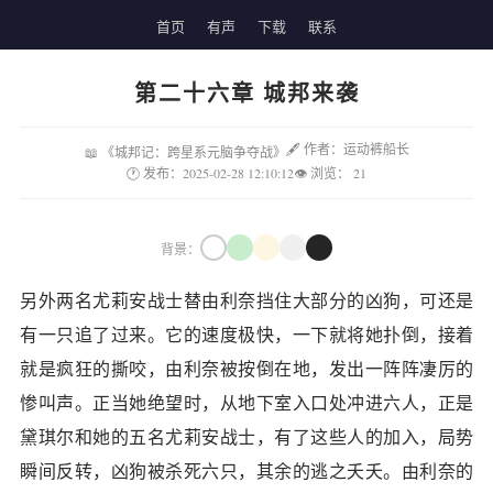
首页
有声
下载
联系
第二十六章 城邦来袭
🖋 作者：运动裤船长
📖 《城邦记：跨星系元脑争夺战》
🕐 发布：2025-02-28 12:10:12
👁 浏览：
21
背景：
另外两名尤莉安战士替由利奈挡住大部分的凶狗，可还是
有一只追了过来。它的速度极快，一下就将她扑倒，接着
就是疯狂的撕咬，由利奈被按倒在地，发出一阵阵凄厉的
惨叫声。正当她绝望时，从地下室入口处冲进六人，正是
黛琪尔和她的五名尤莉安战士，有了这些人的加入，局势
瞬间反转，凶狗被杀死六只，其余的逃之夭夭。由利奈的