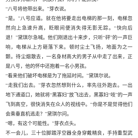
“八号将他带出来。”芽衣说。
“是。”八号应道。就在他将要走出电梯的那一刻，电梯忽
然向上急速升高，眨眼间便消失得无影无踪。“快向后
退！”黛琪尔急喊。他们刚退出十来步，只听“砰”的一声巨
响，电梯从上方砸落下来。顿时尘土飞扬，地面为之一
颤。待尘烟散去，一名身材高大的男子从中走了出来，正
是八号，他的怀中还抱着一名小男孩。
“看来他们破坏电梯是为了拖延时间。”黛琪尔说。
“走我们出去。”芽衣忽然想到什么，率先往外跑去。一出
地下通道口，她就将“黑寡妇”放飞出去，黑寡妇“吱”的一声
飞到高空，很快消失在众人的视线中。“你是不是觉得他们
会乘垂直机逃走？”黛琪尔问。
“嗯，有这个可能性。”芽衣点头。
不一会儿，三十位脚踏浮空器全身穿戴精良，手持重型武