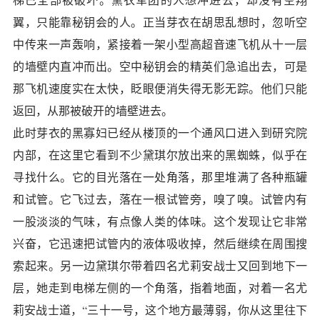
翼，只能靠秘钥会的人。正当芽衣在胡思乱想时，忽听空
中传来一声轰响，紧接着一架小型高超音速飞机从十一层
的墙壁内直冲而出。空中秘钥会的精英们急追出去，可是
那飞机速度实在太快，眨眼便消失得无影无踪。他们只能
返回，从那被破开的墙壁进去。
此时芽衣的黑寡妇已经从楼顶的一个通风口进入到研究院
内部，在这里它看到不少黛琪尔放出来的黑蜘蛛，似乎在
寻找什么。它的目光落在一处角落，那里堆满了各种瓶罐
和试管。它飞过去，落在一根试管旁，嗅了嗅。试管内有
一股淡淡的气味，有点像人类的体味。这个发现让它非常
兴奋，它迅速把试管内的液体吸收掉，然后继续在周围搜
索起来。另一边黛琪尔带着四名尤莉安战士又回到地下一
层，她走到电梯左侧的一个角落，指着地面，对着一名尤
莉安战士道，“三十一号，这个地方最薄弱，你从这里往下