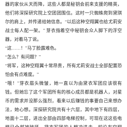
器的家伙从天而降，这些人都是秘钥会前来支援的精英，
他们将深探研究院上空团团围住。这时一只蜘蛛爬到黛琪
尔的肩上，并传递给她信息。“以后这种空翔翼也给尤莉安
战士每人配一架。” 芽衣指着空中秘钥会众人脚下的浮空
器，对着马丁说。
“这……！”马丁脸露难色。
“怎么？有问题？”
“将军，这种空翔翼十常昂贵，所有尤莉安战士全部配置恐
怕会有点难度。”
“哦！”芽衣眉头微皱，她一直以为由黛衣军团应该很有
钱。但她忘了这个军团所有的核心成员都是机器人，对星
币的需求并没那么强烈，看来以后赚钱的事要自己来想办
法，她心想。深探研究院共有十六层，其中地下有四层，
地面十二层，进出全部由四部电梯控制，可现在这这些电
梯已全部被破坏。黛衣军团的人想冲进去，却没有空翔