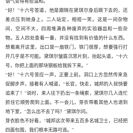
语气变得有些温和。
“好！”十六号答道，他是跟随在黛琪尔身后跳下去的，还
差点压到她身上。二人站定，相视一笑。这是一间杂物
间，空间不大，四周堆满各种废弃的实验器皿和一些杂
物。五人四处查看一番，并没有找到有价值的什么东西。
想着离开这里，出口是一扇铁门，铁门很厚，想要强行打
开几乎是不可能。黛琪尔皱眉沉思片刻，抬起头道，“十六
号，你把上面的那块钢板给我拆下来。”
“好！”十六号答应一声，正要上前。洞口上方忽然传来急
促脚步声，接着有人喊道，“长官，快走，城邦的人就快要
追来了！”说时，来人往下扔出一条绳索，黛琪尔几人连忙
抓住它顺势爬到上面。不一会儿，芽衣带着其他人也退到
地下室，“怎么出不去了吗？”黛琪尔问。
芽衣脸色不好看，“城邦这次带来五百多名城卫士，已经把
四面包围，我们根本无路可逃。”