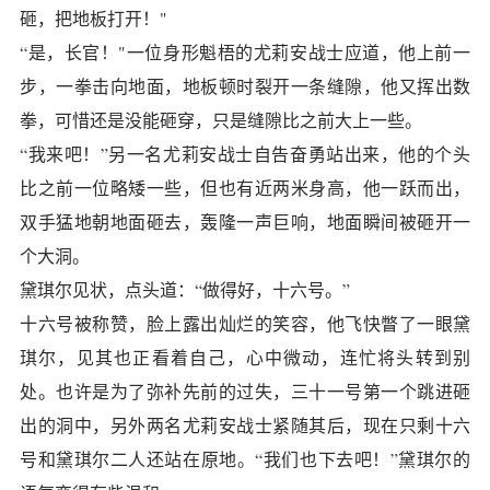
砸，把地板打开！"
“是，长官！"一位身形魁梧的尤莉安战士应道，他上前一
步，一拳击向地面，地板顿时裂开一条缝隙，他又挥出数
拳，可惜还是没能砸穿，只是缝隙比之前大上一些。
“我来吧！”另一名尤莉安战士自告奋勇站出来，他的个头
比之前一位略矮一些，但也有近两米身高，他一跃而出，
双手猛地朝地面砸去，轰隆一声巨响，地面瞬间被砸开一
个大洞。
黛琪尔见状，点头道：“做得好，十六号。”
十六号被称赞，脸上露出灿烂的笑容，他飞快瞥了一眼黛
琪尔，见其也正看着自己，心中微动，连忙将头转到别
处。也许是为了弥补先前的过失，三十一号第一个跳进砸
出的洞中，另外两名尤莉安战士紧随其后，现在只剩十六
号和黛琪尔二人还站在原地。“我们也下去吧！”黛琪尔的