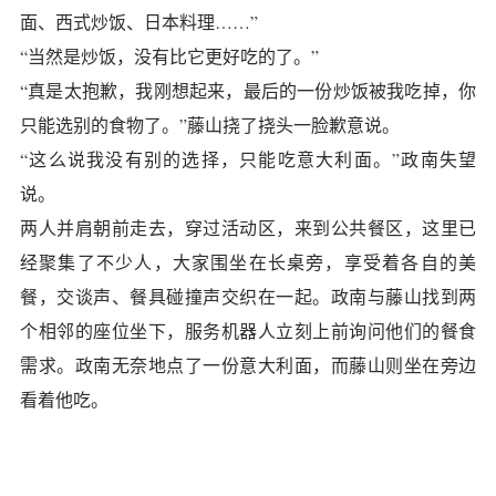
面、西式炒饭、日本料理……”
“当然是炒饭，没有比它更好吃的了。”
“真是太抱歉，我刚想起来，最后的一份炒饭被我吃掉，你
只能选别的食物了。”藤山挠了挠头一脸歉意说。
“这么说我没有别的选择，只能吃意大利面。”政南失望
说。
两人并肩朝前走去，穿过活动区，来到公共餐区，这里已
经聚集了不少人，大家围坐在长桌旁，享受着各自的美
餐，交谈声、餐具碰撞声交织在一起。政南与藤山找到两
个相邻的座位坐下，服务机器人立刻上前询问他们的餐食
需求。政南无奈地点了一份意大利面，而藤山则坐在旁边
看着他吃。