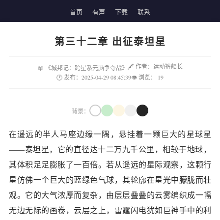
首页
有声
下载
联系
第三十二章 出征泰坦星
🖋 作者：运动裤船长
📖 《城邦记：跨星系元脑争夺战》
🕐 发布：2025-04-29 08:45:39
👁 浏览：
19
背景：
在遥远的半人马座边缘一隅，悬挂着一颗巨大的星球星
——泰坦星，它的直径达十二万九千公里，相较于地球，
其体积足足膨胀了一百倍。若从遥远的星际观察，这颗行
星仿佛一个巨大的蓝绿色气球，其轮廓在星光中朦胧而壮
观。它的大气浓厚而复杂，由层层叠叠的云雾编织成一幅
无边无际的画卷，云层之上，雷霆闪电犹如巨神手中的利