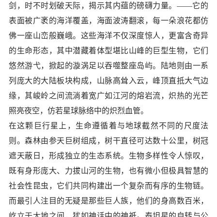
剑，时不时划破天际，揭示其内蕴的磅礴力量。——它的
表面被广袤的海洋覆盖，海面波涛翻滚，每一朵浪花都仿
佛一座山峦般巍峨。这些海洋不仅深度惊人，更富含奇异
的生命形态，其中潜藏着体型堪比山峰的巨型生物，它们
悠然游弋，掀起的漩涡足以吞噬整座岛屿。陆地则由一系
列庞大的大陆板块构成，山脉高耸入云，峰顶直抵大气边
缘，其峻岭之间流淌着宽广如江河的熔岩流，炽热的光芒
照亮夜空，仿若星球脉络中的炽烈血管。
在这颗巨行星上，生命遵循着与地球截然不同的尺度法
则。森林由参天巨树组成，树干直径可达数十公里，树冠
遮天蔽日，形成独立的生态系统。生物多样性令人惊叹，
既有身形庞大、力拔山河的生物，也有微小但极具智慧的
社会性昆虫，它们共同构建出一个复杂而有序的生物链。
而最引人注目的无疑是那些巨人族，他们的身高数百米，
屹立于大地之间，犹如神话中的神祇。泰坦星的自转与公