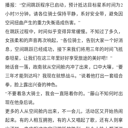
播报：“空间跳跃程序已启动，预计抵达目标星系时间为2
小时35分钟。请各位骑士保持平静，系好安全带，避免因
空间扭曲产生的重力失衡造成伤害。”
在跳跃过程中，时间似乎变得异常缓慢。不知过了多久，
女孩柔和的声音再次响起，“各位骑士，告别大家一个好消
息，空间跳跃已经成功，接下来我们将用三年的时间飞抵
泰坦星，让我们在这三年里好好享受旅途的美好吧！”
她话音一落，政南就从空间舱内冲了出来，口中大嚷，“要
三年才能到达吗？我现在就想战斗。”说着他打出一套组合
拳，脸上露出兴奋的神色。
“不要着急大骑士，我会一直陪着你的。”藤山不知何时出
现在他身后说。
更多的人从空间舱内出来，不一会儿，活动区又开始热闹
起来。有的人相互拥抱，有的人又唱起了歌，还有人则拿