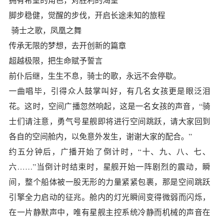
脚步稳健，觉醒的步伐，开启长途未知的旅程
骑士之歌，凤凰之舞
传承无限的梦想，去开创新的篇章
超越极限，把生命赋予誓言
前仆后继，生生不息，骑士的歌，永远不会停歇。
一曲唱毕，引得众人鼓掌叫好，有几名女孩更是眼泛泪
花。这时，空间广播忽然响起，这是一名女孩的声音，“骑
士们请注意，勇气号星舰即将进行空间跳跃，请大家回到
各自的空间舱内，以免意外发生，谢谢大家的配合。”
约五分钟后，广播开始了倒计时，“十、九、八、七、
六……”当倒计时结束时，星舰开始一阵剧烈的震动，瞬
间，整个船体被一股无形的力量紧紧包裹，那是空间跳跃
引擎全力启动的征兆。舱内的灯光瞬间变得微弱而闪烁，
在一片静默声中，唯有星舰主控系统冷静而机械的声音在