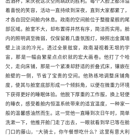
出酒杯，来庆祝这次空间跳跃的胜利。每个人脸上都洋溢
着喜悦的笑容，活动一直持续到深夜，直到大家都累了，
才各自回空间舱内休息。政南的空间舱位于整艘星舰的尾
部区域。舱室不大，却布置得井然有序，简洁而实用。舱
内的照明调至微弱，仅保留着几盏氛围灯，映照出金属墙
壁上淡淡的冷光。透过全景舷窗，政南凝视着无垠的宇
宙，那是一幅由繁星点点织就的宏大画卷。他打了个哈
欠，走向床铺，那是一个紧凑却舒适的折叠式床，镶嵌在
舱壁的一侧，节省了宝贵的空间。他熟练地调整床铺角
度，使其与舱室底部形成一个倾斜角，以便在微重力环境
下获得更好的睡眠体验。他脱下厚重的工作服，换上轻便
的睡衣，感受着舱内恒温系统带来的适宜温度，一种家一
般的温馨感油然而生。这一觉他一直睡到次日午时，简单
洗漱一下，他推开舱门走了出去，一眼就看到早已等在舱
门口的藤山，“大骑士，你午餐想吃什么？这里有意大利