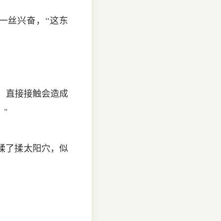
一丝兴奋，“这东
施，直接接触会造成
"
揉了揉太阳穴，似