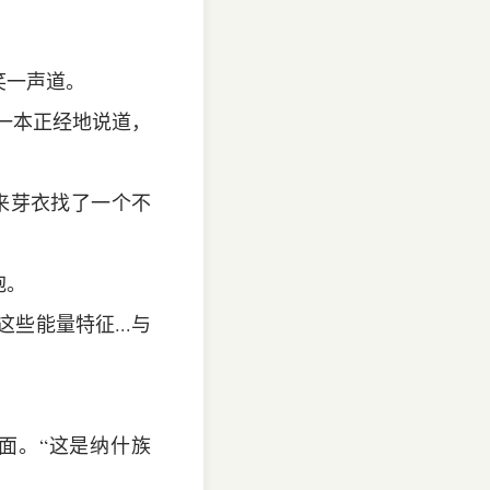
笑一声道。
，一本正经地说道，
来芽衣找了一个不
抱。
些能量特征...与
面。“这是纳什族