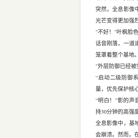
突然，全息影像
光芒变得更加强
"不好！"叶枫脸
话音刚落，一道
笼罩着整个基地
"外层防御已经被
“启动二级防御
量，优先保护核心
“明白！”影的
持30分钟的高强
全息影像中，基
会崩溃。然而，