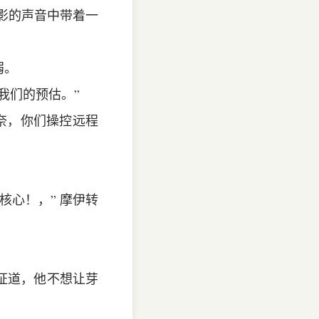
 影的声音中带着一
弱。
我们的预估。”
利奈，你们操控远程
核心！，” 摩伊转
证道，他不想让芽