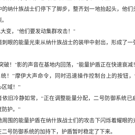
中的纳什族战士们停下了脚步，整齐划一地抬起头，他们
烈。
色大变，"他们要发动集群攻击！"
道刺眼的能量光束从纳什族战士的装甲中射出，形成了一
。
突破！"影的声音在基地内回荡，"能量护盾正在快速衰减
系统！”摩伊大声命令，同时迅速操作控制台上的按钮，
区域！”
声音依旧冷静如常，“正在调整能量分配，二号防御系统已
度防护。”
地周围的能量护盾在纳什族战士们的攻击下闪烁着耀眼的
在二号防御系统的加持下，护盾暂时稳定了下来。