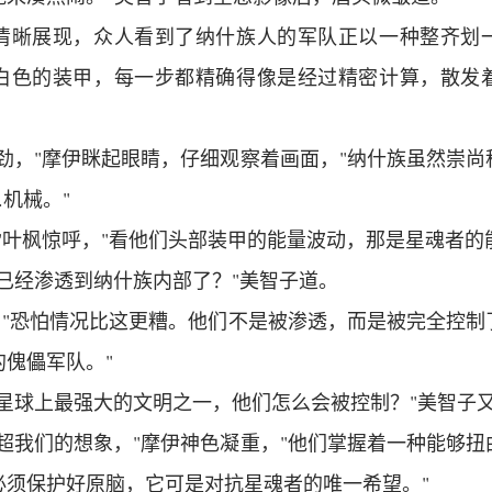
清晰展现，众人看到了纳什族人的军队正以一种整齐划
白色的装甲，每一步都精确得像是经过精密计算，散发
劲，"摩伊眯起眼睛，仔细观察着画面，"纳什族虽然崇
.机械。"
"叶枫惊呼，"看他们头部装甲的能量波动，那是星魂者的
已经渗透到纳什族内部了？"美智子道。
，"恐怕情况比这更糟。他们不是被渗透，而是被完全控
傀儡军队。"
个星球上最强大的文明之一，他们怎么会被控制？"美智子
超我们的想象，"摩伊神色凝重，"他们掌握着一种能够
必须保护好原脑，它可是对抗星魂者的唯一希望。"