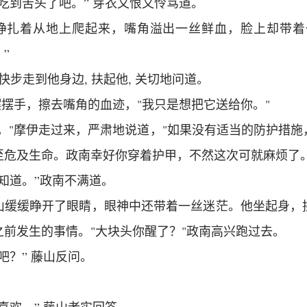
吃到苦头了吧。” 芽衣又恨又怜骂道。
南挣扎着从地上爬起来，嘴角溢出一丝鲜血，脸上却带着
”
衣快步走到他身边, 扶起他, 关切地问道。
摆摆手，擦去嘴角的血迹，"我只是想把它送给你。"
，"摩伊走过来，严肃地说道，"如果没有适当的防护措
至危及生命。政南幸好你穿着护甲，不然这次可就麻烦了。
知道。”政南不满道。
山缓缓睁开了眼睛，眼神中还带着一丝迷茫。他坐起身，
之前发生的事情。"大块头你醒了？"政南高兴跑过去。
吧？” 藤山反问。