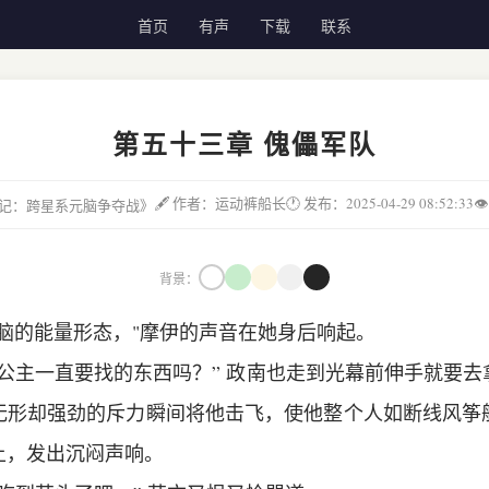
首页
有声
下载
联系
第五十三章 傀儡军队
🖋 作者：运动裤船长
🕐 发布：2025-04-29 08:52:33

城邦记：跨星系元脑争夺战》
背景：
脑的能量形态，"摩伊的声音在她身后响起。
公主一直要找的东西吗？” 政南也走到光幕前伸手就要
无形却强劲的斥力瞬间将他击飞，使他整个人如断线风筝
上，发出沉闷声响。