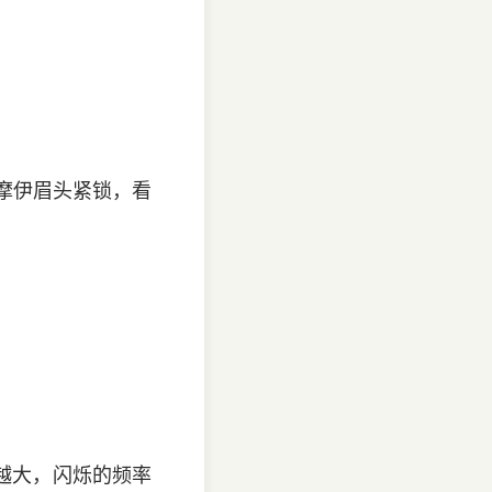
 摩伊眉头紧锁，看
越大，闪烁的频率