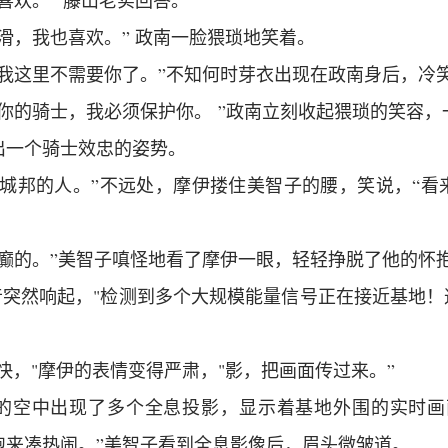
喜欢。” 藤山老实回答。
滑，我也喜欢。” 政南一脸猥琐地笑着。
，我这里不需要你了。”不知何时芽衣出现在政南身后，冷
你的骑士，我必须保护你。 ”政南立刻收起猥琐的笑容
出一个骑士效忠的姿势。
是城邦的人。”不远处，摩伊搂住美智子的腰，笑说，“看
癫癫的。”美智子嗔怪地看了摩伊一眼，轻轻挣脱了他的怀
音突然响起，"检测到多个大规模能量信号正在接近基地！这
快，"摩伊的表情变得严肃，"影，把画面传过来。”
的空中出现了多个全息投影，显示着基地外围的实时画
跑来凑热闹。”美智子看到全息影像后，眉头微皱道。