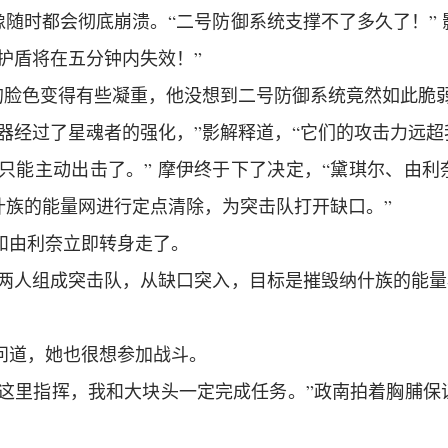
随时都会彻底崩溃。“二号防御系统支撑不了多久了！”
护盾将在五分钟内失效！”
伊的脸色变得有些凝重，他没想到二号防御系统竟然如此脆
器经过了星魂者的强化，”影解释道，“它们的攻击力远超
只能主动出击了。” 摩伊终于下了决定，“黛琪尔、由
什族的能量网进行定点清除，为突击队打开缺口。”
尔和由利奈立即转身走了。
两人组成突击队，从缺口突入，目标是摧毁纳什族的能量
衣问道，她也很想参加战斗。
在这里指挥，我和大块头一定完成任务。”政南拍着胸脯保