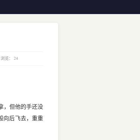
 浏览：
24
去拿，但他的手还没
般向后飞去，重重