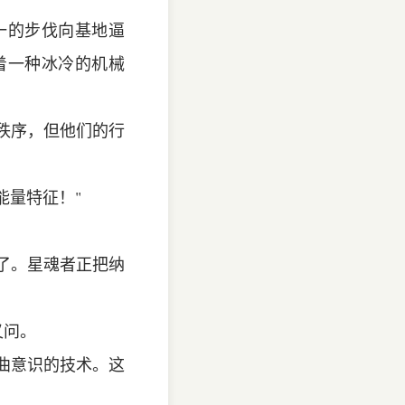
一的步伐向基地逼
着一种冰冷的机械
尚秩序，但他们的行
能量特征！"
制了。星魂者正把纳
又问。
扭曲意识的技术。这