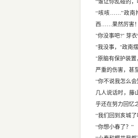
“谁让你乱碰的，
“咳咳……”政
西……果然厉害！
"你没事吧?" 芽
"我没事，"政南
"原脑有保护装置
严重的伤害，甚
“你不说我怎么会
几人说话时，藤
乎还在努力回忆
“我们回到亥城了
“你想小春了？”