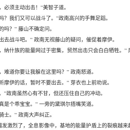
，必须主动出击！”美智子道。
了吗？我们又可以战斗了。”政南高兴的手舞足蹈。
的吗？” 藤山不确定问。
出去战斗吧。” 政南无视藤山的疑问，催促着摩伊。
，纳什族的能量网过于密集，贸然出击只会白白牺牲。”
，难道你要让我躲在这里吗？” 政南怒道。
听摩伊的话，暂时不要出去。” 芽衣也上前劝说。
话。”政南虽然心有不甘，但还压住自己的冲动。
真是个乖宝宝。” 一旁的黛琪尔捂嘴笑道。
骑士。” 政南大声纠正。
越发激烈了，全息影像中，基地的能量护盾上的裂痕越来