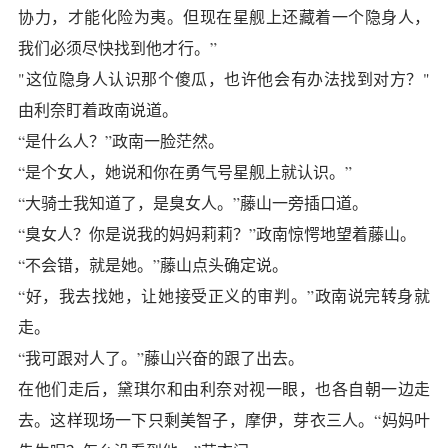
协力，才能化险为夷。但现在星舰上还藏着一个隐身人，
我们必须尽快找到他才行。”
"这位隐身人认识那个傻瓜，也许他会有办法找到对方？"
由利奈盯着政南说道。
“是什么人？”政南一脸茫然。
“是个女人，她说和你在勇气号星舰上就认识。”
“大骑士我知道了，是臭女人。”藤山一旁插口道。
“臭女人？你是说我的妈妈莉莉？”政南惊愕地望着藤山。
“不会错，就是她。”藤山点头确定说。
“好，我去找她，让她接受正义的审判。”政南说完转身就
走。
“我可跟对人了。”藤山兴奋的跟了出去。
在他们走后，黛琪尔和由利奈对视一眼，也各自朝一边走
去。这样现场一下只剩美智子，摩伊，芽衣三人。“妈妈叶