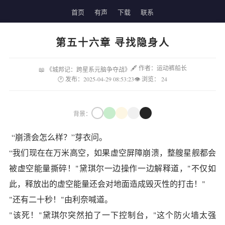
首页
有声
下载
联系
第五十六章 寻找隐身人
🖋 作者：运动裤船长
📖 《城邦记：跨星系元脑争夺战》
🕐 发布：2025-04-29 08:53:23
👁 浏览：
24
背景：
“崩溃会怎么样？”芽衣问。
“我们现在在万米高空，如果虚空屏障崩溃，整艘星舰都会
被虚空能量撕碎！"黛琪尔一边操作一边解释道，"不仅如
此，释放出的虚空能量还会对地面造成毁灭性的打击！"
"还有二十秒！"由利奈喊道。
"该死！"黛琪尔突然拍了一下控制台，"这个防火墙太强