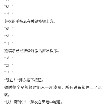
"8！"
"7！"
芽衣的手指悬在关键按钮上方。
"6！"
"5！"
"4！"
黛琪尔已经准备好激活应急程序。
"3！"
"2！"
"1！"
"现在！"芽衣按下按钮。
顿时整个星舰顿时陷入一片漆黑，所有设备都停止了运
转。
"快！黛琪尔！"芽衣在黑暗中喊道。