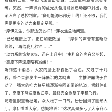
统。突然，一阵微弱的蓝光从备用能源启动器中射出，逐
渐照亮了总控制室。“备用能源已部分上线！还不够，我们
需要更多的动力来稳定星舰。”
“摩伊先生，你那边怎么样？”芽衣焦急地问道。
“已经连接上了，正在加载数据……”摩伊的声音有些断断
续续，“再给我几秒钟……”
“动力系统恢复10%，还在上升中！”由利奈的声音又响起，
“高度下降速度略有减缓！”
听到这个消息，大家的脸上都露出了喜色。又过了十几
秒，整个星舰发出一阵低沉的轰鸣声——主推进器终于启
动了。强大的推力将星舰逐渐拉回正常的轨道，倾斜停止
了，高度下降速度也归零，最终完全恢复了平稳飞行。
随着星舰重新稳定，众人松了一口气，纷纷回到了圆形大
厅。摩伊看着大家，感慨地说：“这次真是多亏了大家齐心