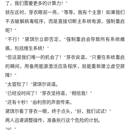
了，我们需要更多的计算力！"
就在这时，芽衣眼前一亮，"等等，我有个主意！如果我们
不去破解病毒程序，而是直接切断主系统电源，强制重启
呢？"
"不行！"黛琪尔立即否定，"强制重启会导致所有系统瘫
痪，包括维生系统！"
"但这是我们唯一的机会了！"芽衣说道，"只要在系统重启
的瞬间，用备用能源激活应急程序，就能重新建立虚空屏
障！"
"太冒险了！"黛琪尔说道。
"已经没时间了！"芽衣坚持道，"相信我！"
"还有十秒！"由利奈的声音传来。
黛琪尔看了芽衣一眼，终于点头，"好，我们试试！"
两人迅速调整操作，准备执行这个危险的计划。
"9！"