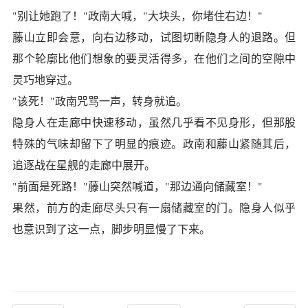
"别让她跑了！"政南大喊，"大块头，你堵住右边！"
藤山立即会意，向右边移动，试图切断隐身人的退路。但
那个轮廓比他们想象的要灵活得多，在他们之间的空隙中
灵巧地穿过。
"该死！"政南咒骂一声，转身就追。
隐身人在走廊中快速移动，虽然几乎看不见身形，但那股
特殊的气味却留下了明显的痕迹。政南和藤山紧随其后，
追逐战在星舰的走廊中展开。
"前面是死路！"藤山突然喊道，"那边通向储藏室！"
果然，前方的走廊尽头只有一扇储藏室的门。隐身人似乎
也意识到了这一点，脚步明显慢了下来。