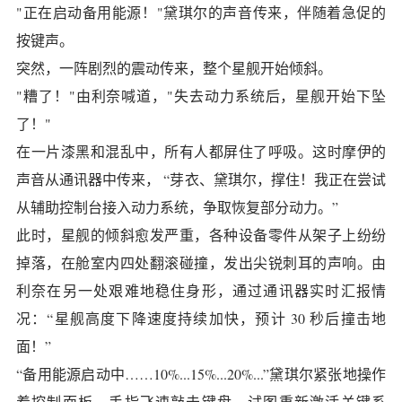
"正在启动备用能源！"黛琪尔的声音传来，伴随着急促的
按键声。
突然，一阵剧烈的震动传来，整个星舰开始倾斜。
"糟了！"由利奈喊道，"失去动力系统后，星舰开始下坠
了！"
在一片漆黑和混乱中，所有人都屏住了呼吸。这时摩伊的
声音从通讯器中传来， “芽衣、黛琪尔，撑住！我正在尝试
从辅助控制台接入动力系统，争取恢复部分动力。”
此时，星舰的倾斜愈发严重，各种设备零件从架子上纷纷
掉落，在舱室内四处翻滚碰撞，发出尖锐刺耳的声响。由
利奈在另一处艰难地稳住身形，通过通讯器实时汇报情
况：“星舰高度下降速度持续加快，预计 30 秒后撞击地
面！”
“备用能源启动中……10%...15%...20%...”黛琪尔紧张地操作
着控制面板，手指飞速敲击键盘，试图重新激活关键系