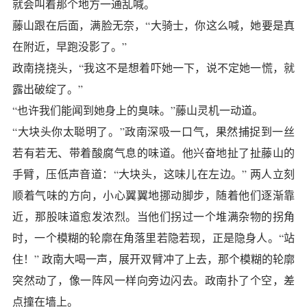
就会叫着那个地方一通乱喊。
藤山跟在后面，满脸无奈，“大骑士，你这么喊，她要是真
在附近，早跑没影了。”
政南挠挠头，“我这不是想着吓她一下，说不定她一慌，就
露出破绽了。”
“也许我们能闻到她身上的臭味。”藤山灵机一动道。
“大块头你太聪明了。”政南深吸一口气，果然捕捉到一丝
若有若无、带着酸腐气息的味道。他兴奋地扯了扯藤山的
手臂，压低声音道：“大块头，这味儿在左边。” 两人立刻
顺着气味的方向，小心翼翼地挪动脚步，随着他们逐渐靠
近，那股味道愈发浓烈。当他们拐过一个堆满杂物的拐角
时，一个模糊的轮廓在角落里若隐若现，正是隐身人。“站
住！” 政南大喝一声，展开双臂冲了上去，那个模糊的轮廓
突然动了，像一阵风一样向旁边闪去。政南扑了个空，差
点撞在墙上。