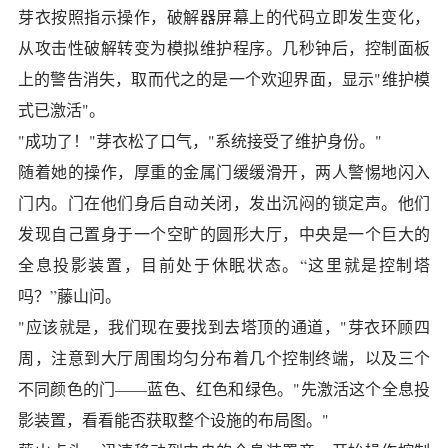
芽衣按照指示操作，破解器屏幕上的代码立即发生变化，
从攻击性破解转变为模拟维护程序。几秒钟后，控制面板
上的警告消失，取而代之的是一个欢迎界面，显示"维护模
式已激活"。
"成功了！"芽衣松了口气，"系统接受了维护身份。"
随着她的操作，厚重的金属门缓缓滑开，两人警惕地闪入
门内。门在他们身后自动关闭，发出沉闷的锁定声。他们
发现自己置身于一个空旷的圆形大厅，中央是一个巨大的
全息投影装置，目前处于休眠状态。“这里就是控制塔
吗？”藤山问。
"应该就是，我们现在要找到去塔顶的通道，"芽衣环顾四
周，注意到大厅周围均匀分布着几个控制终端，以及三个
不同颜色的门——蓝色、红色和绿色。"先激活这个全息投
影装置，看看能否获取整个设施的布局图。"