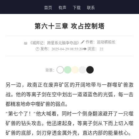
首页
有声
下载
联系
第六十三章 攻占控制塔
🖋 作者：运动裤船长
📖 《城邦记：跨星系元脑争夺战》
🕐 发布：2025-04-29 08:55:20
👁 浏览：
22
背景：
另一边，政南正在废弃矿区的开阔地带与一群噬矿兽激
战。他的等离子剑在空中划出一道道蓝色的光弧，每一击
都精准地命中噬矿兽的弱点。
"第七个了！"他大喊着，同时一个侧身翻滚避开了一只噬
矿兽的钻头攻击。他迅速起身，等离子剑从下而上切入噬
矿兽的底部，剑刃穿透金属外壳，直达内部的能量核心。