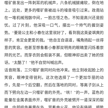
噬矿兽发出一阵刺耳的机械声，六条机械腿瘫软，倒在地
上。远处，更多的噬矿兽被战斗的噪音吸引过来。政南站
在一堆机械残骸中间，一脸古怪之色，不知是高兴还是担
忧。过了片刻，他深吸一口气，摆出一个帅气的握剑姿
势。“要是公主和小春在这里就好了，看到我这英姿飒爽的
样子，肯定会更爱的我。"他自言自语道，嘴角扬起一丝得
意的笑容。他甚至想象着小春那双明亮的眼睛里闪烁着崇
拜的光芒。而芽衣则会假装不屑，但眼神却出卖了她的惊
讶。“太酷了！”他不自觉叫喊出声。
话音刚落，三只噬矿兽同时向他冲来。他立刻收起脸上的
笑容，眼神变得锐利。这次他选择了一个更加华丽的动
作，先是一个后空翻，然后在落地的同时，等离子剑从上
而下劈向左边一只噬矿兽的外壳。“咣！”的一声，蓝色的
能量在金属表面炸开，噬矿兽的外壳被劈开一道深深的裂
缝，内部组件暴露在外，冒着电火花。他没有停顿，顺势