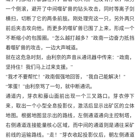
一个侧滚，避开了中间噬矿兽的钻头攻击，同时等离子剑
横扫，切断了它的两条前肢。刚处理完这一只，另外两只
前后夹击攻向他。而更多的噬矿兽已围了上来，形成一个
不断缩小的包围圈。“怎么越打越多？”政南一边奋力抵挡
着噬矿兽的攻击，一边大声喊道。
就在这危急时刻，由利奈的声音从通讯器中传来：“政南，
坚持住！我们马上过来支援。”
"我才不要帮忙！"政南倔强地回答， "我自己能解决！"
“笨蛋！”由利奈骂了一句，就中断通讯。
通道内，芽衣和藤山面前出现一个三叉路口。芽衣停下
来，取出一个小型全息投影仪，激活后显示出矿区的立体
地图。根据地图显示出的路线，左侧通道通向主控制塔，
右侧通道连接能量核心区域，而中间的通道则是通往采矿
前线的运输路线。“走！”芽衣收起投影仪后，朝左侧通道