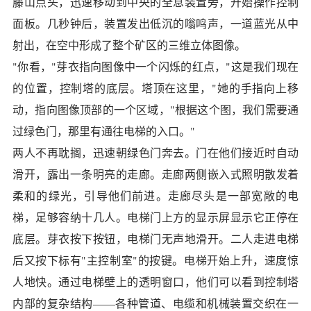
藤山点头，迅速移动到中央的全息装置旁，开始操作控制
面板。几秒钟后，装置发出低沉的嗡鸣声，一道蓝光从中
射出，在空中形成了整个矿区的三维立体图像。
"你看，"芽衣指向图像中一个闪烁的红点，"这是我们现在
的位置，控制塔的底层。塔顶在这里，"她的手指向上移
动，指向图像顶部的一个区域，"根据这个图，我们需要通
过绿色门，那里有通往电梯的入口。"
两人不再耽搁，迅速朝绿色门奔去。门在他们接近时自动
滑开，露出一条明亮的走廊。走廊两侧嵌入式照明散发着
柔和的绿光，引导他们前进。走廊尽头是一部宽敞的电
梯，足够容纳十几人。电梯门上方的显示屏显示它正停在
底层。芽衣按下按钮，电梯门无声地滑开。二人走进电梯
后又按下标有"主控制室"的按键。电梯开始上升，速度惊
人地快。通过电梯壁上的透明窗口，他们可以看到控制塔
内部的复杂结构——各种管道、电缆和机械装置交织在一