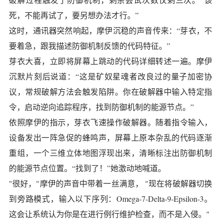
死，不能再试了，要另想办法才行。”
这时，通讯器突然响起，摩伊沉稳的声音传来：“芽衣，不
要着急，跟我描述防御机制反馈的代码特征。”
芽衣大喜，立即将屏幕上跳动的代码详细转述一遍。摩伊
沉默片刻后说道：“这是矿奴星魂者改良过的量子加密协
议，常规破解方法会触发陷阱。你在破解器中输入特定指
令，启动逆向追踪程序，找到防御机制的能源节点。”
依照摩伊的指示，芽衣飞速操作破解器。随着指令输入，
设备发出一阵急促的蜂鸣声，屏幕上原本杂乱的代码逐渐
重组，一个三维立体地图浮现出来，清晰标注出防御机制
的能源节点位置。“找到了！”她激动地喊道。
"很好，"摩伊的声音中带着一丝满意， "现在将破解器切换
到旁路模式，输入以下序列：Omega-7-Delta-9-Epsilon-3。
这会让系统认为你是在进行例行维护检查，而不是入侵。"