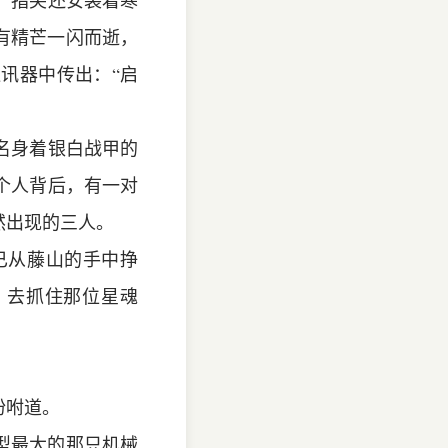
，指尖还安装着寒
有精芒一闪而逝，
讯器中传出：“启
名身着银白战甲的
个人背后，有一对
然出现的三人。
已从藤山的手中挣
，去抓住那位星魂
吩咐道。
型最大的那只机械