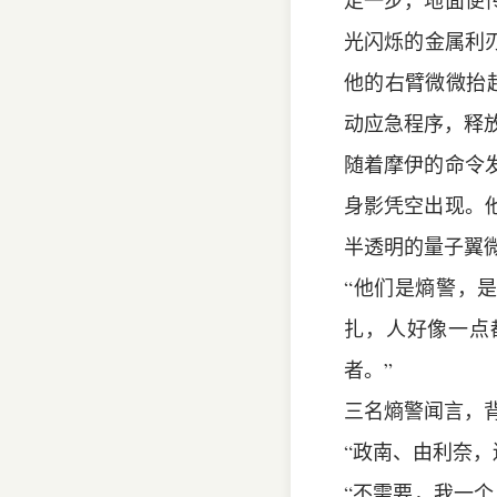
走一步，地面便
光闪烁的金属利
他的右臂微微抬
动应急程序，释
随着摩伊的命令
身影凭空出现。
半透明的量子翼
“他们是熵警，
扎，人好像一点
者。”
三名熵警闻言，
“政南、由利奈
“不需要，我一