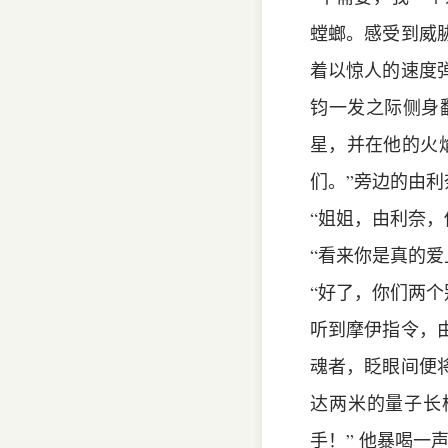
螳螂。感受到威
着以惊人的速度
钧一发之际侧身
星，并在他的火
们。”旁边的由利
“姐姐，由利奈，
“看来你是真的
“好了，你们两
听到摩伊指令，
魂者，眨眼间便
达两米的量子长
手！” 他暴喝