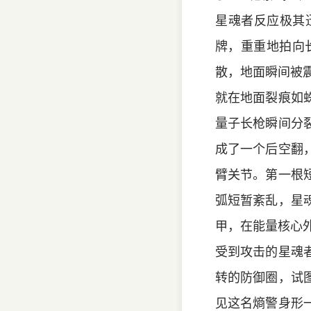
星魂者反应极其
牌，重重地拍向
散，地面瞬间被
就在地面裂痕如
量子长枪瞬间分
成了一个后空翻
臂关节。第一根
弧短暂紊乱，星
甲，在能量核心
受到攻击的星魂
转的防御圈，试
见这名熵警身形