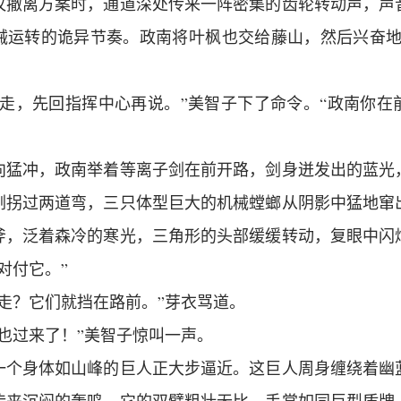
议撤离方案时，通道深处传来一阵密集的齿轮转动声，声
械运转的诡异节奏。政南将叶枫也交给藤山，然后兴奋地
快走，先回指挥中心再说。”美智子下了命令。“政南你在
向猛冲，政南举着等离子剑在前开路，剑身迸发出的蓝光
刚拐过两道弯，三只体型巨大的机械螳螂从阴影中猛地窜
斧，泛着森冷的寒光，三角形的头部缓缓转动，复眼中闪
对付它。”
走？它们就挡在路前。”芽衣骂道。
也过来了！”美智子惊叫一声。
一个身体如山峰的巨人正大步逼近。这巨人周身缠绕着幽