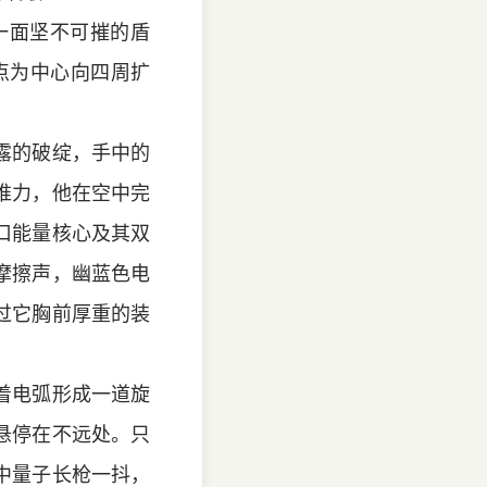
一面坚不可摧的盾
点为中心向四周扩
露的破绽，手中的
推力，他在空中完
口能量核心及其双
摩擦声，幽蓝色电
过它胸前厚重的装
着电弧形成一道旋
悬停在不远处。只
中量子长枪一抖，