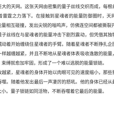
巨大的天网。这张天网由密集的量子丝线交织而成，每根
着雷霆之力落下。在接触到星魂者的能量防御圈时，天
能量相互碰撞，发出尖锐的嗡鸣声，仿佛连空间都被撕裂
量子丝线在与星魂者的能量冲击下剧烈震动，但凭借其独
蠕动着开始缠绕住星魂者的手臂。随着星魂者不断挣扎企
一样越缠越紧，并且不断地从星魂者体表吸收逸散的能量
，束缚就愈加牢固，形成了一个难以逃脱的能量锁链。
收越紧，星魂者的身体开始以肉眼可见的速度缩小，那些
吞噬。随着他发出最后一声凄厉的怒吼。他的身体已经从
大小。量子锁链如同活物，不断吞噬着它最后的能量。