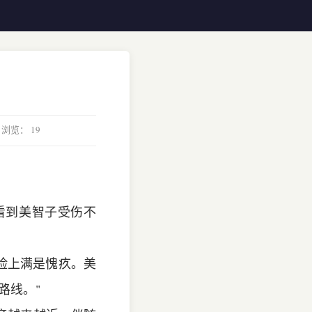
 浏览：
19
看到美智子受伤不
脸上满是愧疚。美
路线。"