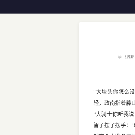
📖 《
“大块头你怎么
轻，政南指着藤
“大骑士你听我
智子摆了摆手：