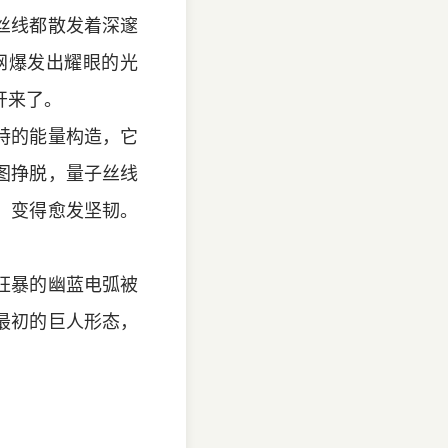
丝线都散发着深邃
网爆发出耀眼的光
开来了。
特的能量构造，它
图挣脱，量子丝线
，变得愈发坚韧。
狂暴的幽蓝电弧被
最初的巨人形态，