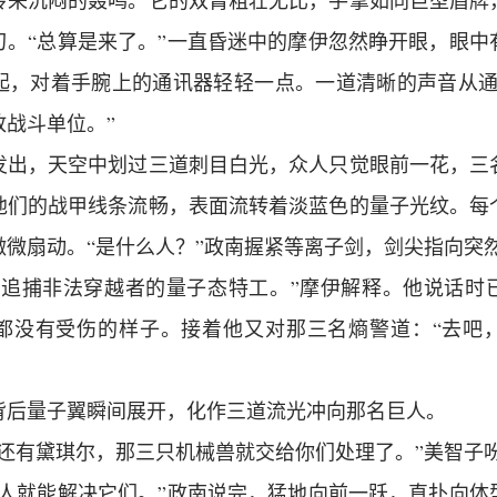
传来沉闷的轰鸣。它的双臂粗壮无比，手掌如同巨型盾牌
刃。“总算是来了。”一直昏迷中的摩伊忽然睁开眼，眼中
起，对着手腕上的通讯器轻轻一点。一道清晰的声音从通
放战斗单位。”
发出，天空中划过三道刺目白光，众人只觉眼前一花，三
他们的战甲线条流畅，表面流转着淡蓝色的量子光纹。每
微微扇动。“是什么人？”政南握紧等离子剑，剑尖指向突
是追捕非法穿越者的量子态特工。”摩伊解释。他说话时
都没有受伤的样子。接着他又对那三名熵警道：“去吧
背后量子翼瞬间展开，化作三道流光冲向那名巨人。
，还有黛琪尔，那三只机械兽就交给你们处理了。”美智子
个人就能解决它们。”政南说完，猛地向前一跃，直扑向体