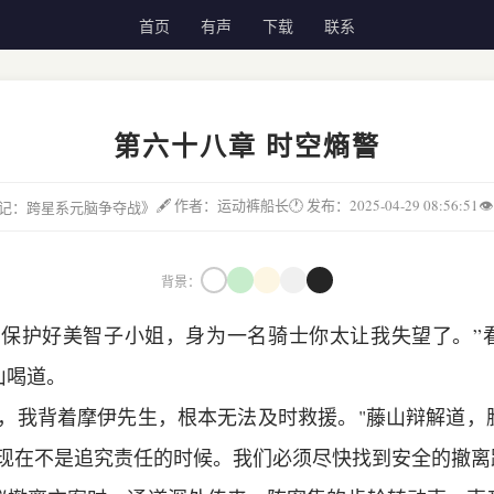
首页
有声
下载
联系
第六十八章 时空熵警
🖋 作者：运动裤船长
🕐 发布：2025-04-29 08:56:51

城邦记：跨星系元脑争夺战》
背景：
没保护好美智子小姐，身为一名骑士你太让我失望了。”
山喝道。
说，我背着摩伊先生，根本无法及时救援。"藤山辩解道，
"现在不是追究责任的时候。我们必须尽快找到安全的撤离