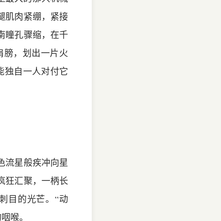
腿肌肉紧绷，紧接
南瞳孔骤缩，在千
肩膀，划出一片火
能独自一人对付它
色流星般疾冲向星
疯狂汇聚，一柄长
刺目的光芒。“动
的咽喉。