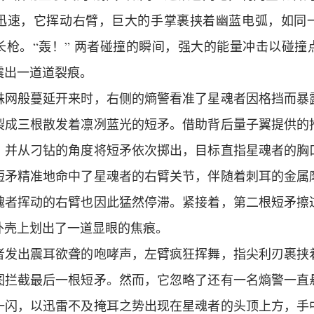
迅速，它挥动右臂，巨大的手掌裹挟着幽蓝电弧，如同
长枪。“轰！” 两者碰撞的瞬间，强大的能量冲击以碰撞
震出一道道裂痕。
蛛网般蔓延开来时，右侧的熵警看准了星魂者因格挡而暴
裂成三根散发着凛冽蓝光的短矛。借助背后量子翼提供的
，并从刁钻的角度将短矛依次掷出，目标直指星魂者的胸
短矛精准地命中了星魂者的右臂关节，伴随着刺耳的金属
魂者挥动的右臂也因此猛然停滞。紧接着，第二根短矛擦
外壳上划出了一道显眼的焦痕。
者发出震耳欲聋的咆哮声，左臂疯狂挥舞，指尖利刃裹挟
图拦截最后一根短矛。然而，它忽略了还有一名熵警一直
一闪，以迅雷不及掩耳之势出现在星魂者的头顶上方，手