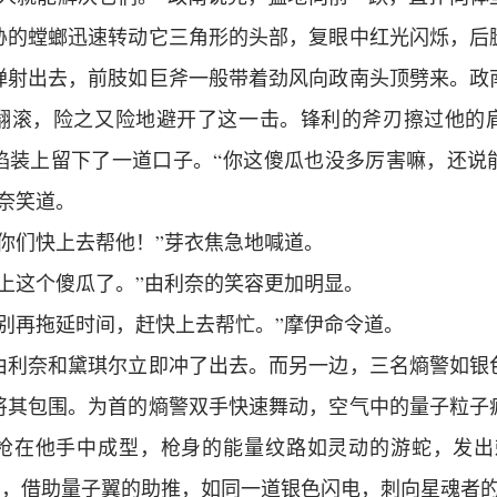
胁的螳螂迅速转动它三角形的头部，复眼中红光闪烁，后
弹射出去，前肢如巨斧一般带着劲风向政南头顶劈来。政
翻滚，险之又险地避开了这一击。锋利的斧刃擦过他的
焰装上留下了一道口子。“你这傻瓜也没多厉害嘛，还说
奈笑道。
你们快上去帮他！”芽衣焦急地喊道。
爱上这个傻瓜了。”由利奈的笑容更加明显。
个别再拖延时间，赶快上去帮忙。”摩伊命令道。
由利奈和黛琪尔立即冲了出去。而另一边，三名熵警如银
将其包围。为首的熵警双手快速舞动，空气中的量子粒子
枪在他手中成型，枪身的能量纹路如灵动的游蛇，发出
一声，借助量子翼的助推，如同一道银色闪电，刺向星魂者