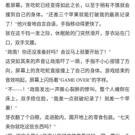
着屏幕。贪吃蛇已经变得如此之长，以至于稍有不慎就会
撞到自己的身体。"还差三个苹果就能打破我的最高记录
了！"他兴奋地自言自语，手指移动得更快了。
就在这千钧一发之际，休眠舱的门突然滑开，芽衣站在门
口，双手叉腰。
"政南！你还没准备好吗？会议马上就要开始了！"
这突如其来的声音让政南吓了一跳，手指不小心按错了方
向，屏幕上的贪吃蛇直接撞上了自己的身体。游戏结束的
音效响起，屏幕上闪烁着"GAME OVER"的字样。
"不——！"政南发出一声撕心裂肺的惨叫，整个人瘫倒在
床上，双手捂住脸，"我差一点就破纪录了！就差一个苹
果！"
芽衣翻了个白眼，走进舱内，踢开地上的零食包装。“七天
来你就吃这些东西吗？”