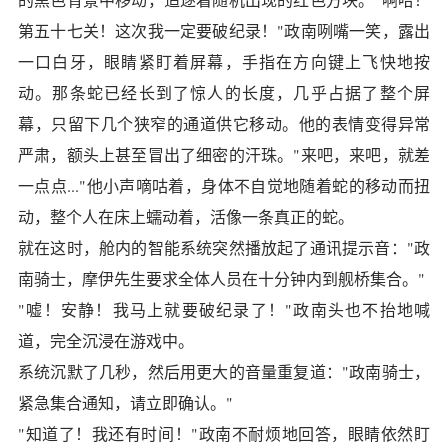
第五十七关！这次我一定要破纪录！"政南咧嘴一笑，露出
一口白牙，眼睛紧盯着屏幕，手指在方向键上飞快地按
动。那条蛇已经长到了惊人的长度，几乎占据了整个屏
幕，只留下几个狭窄的通道供它移动。他的表情变得异常
严肃，额头上甚至冒出了细密的汗珠。"来吧，来吧，就差
一点点..."他小声嘀咕着，身体不自觉地随着蛇的移动而扭
动，整个人在床上蠕动着，活像一条真正的蛇。
就在这时，舱内的智能系统突然播放起了通讯提示音："政
南骑士，摩伊先生要求全体人员在十分钟内到舰桥集合。"
"嘘！安静！我马上就要破纪录了！"政南头也不抬地喊
道，完全沉浸在游戏中。
系统沉默了几秒，然后用更大的音量重复道："政南骑士，
紧急集合通知，请立即确认。"
"知道了！我还有时间！"政南不耐烦地回答，眼睛依然盯