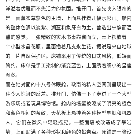
洋溢着优雅而不失活力的氛围。推开门，首先映入眼帘的
是一面薰衣草紫色的主墙，上面悬挂着几幅水彩画。舱内
的整体色调以淡紫、湖蓝和象牙白为主，营造出宁静而温
馨的感觉。一张精致的实木书桌靠窗而立，桌上摆放着一
个小型水晶花瓶，里面插着几支永生花，据说是来自地球
的一片自然保护区。床铺采用了传统的日式风格，低矮而
简约，床单是手工染制的渐变蓝色，上面绣着细小的星座
图案。
而在她对面的十八号休眠舱，政南的私人空间则呈现出一
种令人惊讶的反差。推开门，仿佛一下子走进了一个大型
游乐场或者玩具博物馆。舱内的墙壁被漆成了明亮的橙色
和蓝色相间的条纹，天花板上悬挂着各种模型星舰和机器
人，它们在微风中轻轻摇晃。一整面墙被改造成了攀岩
墙，上面贴满了各种形状和颜色的攀岩点。床铺是一张设