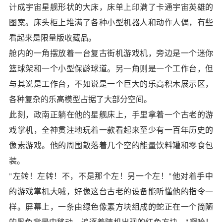
计成宇宙星舰形状的大床，床单上印满了卡通宇宙英雄的
图案。床头柜上堆满了各种小型机器人和动作人偶，有些
看起来是限量版收藏品。
舱内的一角摆放着一台复古街机游戏机，旁边是一个迷你
篮球架和一个小型保龄球道。另一角则是一个工作台，但
与其说是工作台，不如说是一个巨大的乐高积木展示区，
各种复杂的乐高模型占据了大部分空间。
此刻，政南正躺在他的星舰床上，手里拿着一个古老的游
戏掌机，全神贯注地玩着一款看起来至少有一百年历史的
像素游戏。他的周围散落着几个空的能量饮料罐和零食包
装。
"左转！左转！不，不是那个左！另一个左！"他对着手中
的游戏掌机大喊，好像这台古老的设备能听懂他的指令一
样。屏幕上，一条由绿色像素方块组成的蛇正在一个简陋
的黑色背景中移动，追逐着随机出现的红色方块。"啊哈！