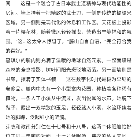
间——这是一个融合了古日本武士道精神与现代功能性的
房间。墙上挂着一把精致的武士刀，一侧是传统的榻榻米
区域，另一侧则是现代化的休息和工作区。天花板上投影
着一片樱花林，随着微风轻轻摇曳，营造出宁静祥和的氛
围。"这...这太令人惊讶了，"藤山自言自语，"完全符合我
的喜好。"
黛琪尔的舱内则充满了温暖的地球自然元素。一整面墙是
森林的全息投影，树叶间阳光斑驳地洒落。另一面墙则是
书架，摆满了实体书籍——这在数字化时代是极为罕见的
奢侈品。舱内中央有一个小型室内花园，种植着各种稀有
植物，一条人工小溪从中流过，发出悦耳的水声。她脱下
鞋子，露出一双精致的玉足，轻轻踏入小溪，水流环绕着
她的脚踝，泛起细小的涟漪。
芽衣和政南分别住在十七号和十八号，这两个休眠舱恰好
位于同一走廊的对面。十七号休眠舱，芽衣的私人天地，