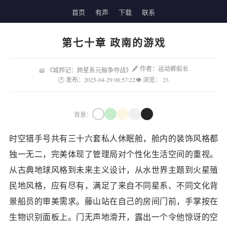
首页
有声
下载
联系
第七十章 政南的游戏
🖋 作者：运动裤船长
📖 《城邦记：跨星系元脑争夺战》
🕐 发布：2025-04-29 08:57:22
👁 浏览：
23
背景：
时空猎手号共有三十六套私人休眠舱，舱内的装饰风格都
独一无二，完美体现了管理局对个性化生活空间的重视。
从古典地球风格到未来主义设计，从水世界主题到火星殖
民地风格，应有尽有，满足了来自不同星系、不同文化背
景船员的审美需求。藤山站在自己的房间门前，手掌按在
生物识别面板上。门无声地滑开，露出一个令他惊讶的空