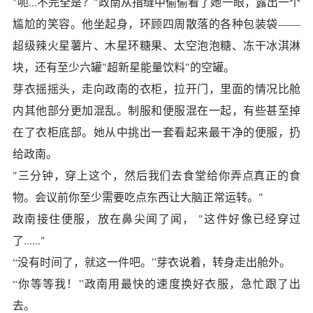
"呃...不完全是？"政南从指缝中偷偷看了她一眼，露出一个
尴尬的笑容。他坐起身，环顾四周散落的各种包装袋——
超级辣火星薯片、木星环糖果、太空泡泡糖、冻干冰淇淋
块，还有至少六罐"超新星能量饮料"的空罐。
芽衣摇摇头，走向政南的衣柜，拉开门，里面的情况比舱
内其他部分更加混乱。制服和便服混在一起，有些甚至掉
在了衣柜底部。她从中挑出一套看起来最干净的便服，扔
给政南。
"三分钟，穿上这个，然后我们去食堂给你弄点真正的食
物。会议前你至少需要吃点东西让大脑正常运转。"
政南接住便服，放在鼻尖闻了闻， "这件好像已经穿过
了......"
“没有时间了，就这一件吧。”芽衣说着，转身走出舱外。
“你等等我！”政南用最快的速度换好衣服，急忙跟了出
去。