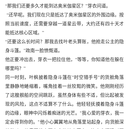
“那我们还要多久才能到达奥米伽星区？”芽衣问道。
“还早呢。我们现在只是抵达了奥米伽星区的外围边缘。按
照当前速度，还需要穿越一道星云带，大约还有四十天才
能抵达核心区域。”
“还要这么长时间？那我去找叶老头算账，他抢走公主的隐
身斗篷。”政南一脸愤慨道。
他正要冲出去，芽衣一把拉住他，“等等，你知道他在躲在
哪里吗？”
同一时刻，叶枫披着隐身斗篷在"时空猎手号"的货舱角落
里静静地蜷缩着，嘴角挂着一丝狡黠的微笑。他刚刚经历
了这艘舰船的空间跳跃，虽然身体有些不适，但比起被发
现的风险，这点不适算不了什么。他轻轻抚摸着隐身斗篷
的边缘，眼神中闪烁着痴迷的光芒。"我心爱的芽衣，我一
定会得到你的。"他小心翼翼地从角落里站起身，向货舱深