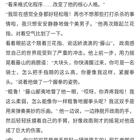
“看来格式化程序……改变了他的核心人格。”
“我现在感觉全身都好轻松哦！再也不想那些打打杀杀的事
情啦，我只想安安静静地做个美男子。”他再次翘起兰花
指，对着空气比划了一下。
看着眼前这个翘着兰花指、说话娇滴滴的“藤山”， 政南感
觉自己的世界观受到了严重的冲击。他上前一步，用力摇
晃着藤山的肩膀道：“大块头，你快清醒过来，你可是一名
骑士，怎么把手指翘的这么高，你要像我这样，紧握拳
头。”说着他做了一个握拳的姿势。
“粗鲁！”藤山鄙夷地瞥了他一眼，“哎呀，你弄疼我啦！我
这么柔弱，怎么能像你一样粗鲁地握拳头呢？我这双手是
用来弹奏美妙的乐曲。” 他一边说，一边挣脱开政南的手，
然后轻轻抚摸着自己的手臂，好像政南刚才的摇晃对他造
成了巨大的伤害。
“你……你以前可是能单手举起一辆装甲车的！现在竟然说