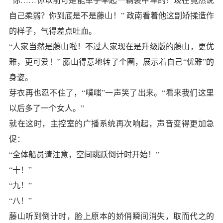
自己柔弱？你到底是不是藤山！” 政南看着他这副矫揉造作
的样子，气得差点吐血。
“人家当然是藤山啦！不过人家现在是升级版的藤山，更优
雅，更可爱！” 藤山得意地转了个圈，展示着自己“优雅”的
身姿。
芽衣再也忍不住了，“噗嗤”一声笑了出来。“看来我们这里
以后多了一个女人。”
就在这时，主控室的广播系统再次响起，声音变得更加急
促：
“全体船员请注意，空间跳跃倒计时开始！”
“十！”
“九！”
“八！”
藤山听到倒计时，脸上原本的娇俏瞬间消失，取而代之的