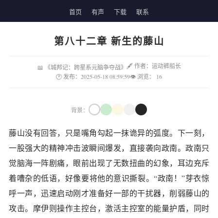
首页
有声
下载
联系
第八十二章 新生的藤山
🖋 作者：运动裤船长
📖 《城邦记：跨星系元脑争夺战》
🕐 发布：2025-05-18 08:59:59
👁 浏览：
16
背景：
藤山没有回答，只是嘴角勾起一抹诡异的弧度。下一刻，
一股强大的精神冲击波瞬间爆发，直接袭向政南。政南只
觉脑海一阵剧痛，眼前出现了无数扭曲的幻象，耳边充斥
着嘈杂的低语，好像要将他的意识撕裂。“政南！”芽衣惊
呼一声，迅速启动刚才准备好一部的干扰器，削弱藤山的
攻击。摩伊则操作主控台，激活主控室的能量护盾，同时