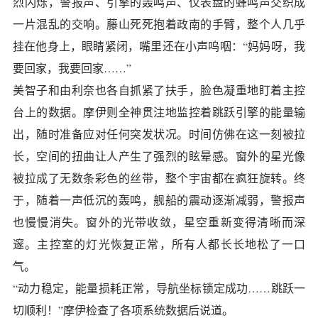
烈闪烁，警报声、引擎的轰鸣声、仪表盘的蜂鸣声交织成
一片混乱的交响。藤山死死抱着政南的手臂，整个人几乎
挂在他身上，眼睛紧闭，嘴里还在小声呜咽：“妈妈呀，我
要回家，我要回家……”
美智子和由利奈也各自抓紧了扶手，脸色凝重地盯着主控
台上的数据。摩伊则全神贯注地监控着跳跃引擎的能量输
出，随时准备应对任何突发状况。时间仿佛在这一刻被拉
长，空间的扭曲让人产生了强烈的眩晕感。窗外的星光像
被拉成了无数条彩色的丝带，整个宇宙都在疯狂旋转。终
于，随着一声低沉的轰鸣，舰船的震动逐渐减弱，警报声
也慢慢消失。窗外的光带收敛，星空重新变得清晰而深
邃。主控室的灯光恢复正常，所有人都长长地松了一口
气。
“动力稳定，能量损耗正常，导航坐标锁定成功……跳跃一
切顺利！”摩伊检查了各项系统数据后说道。