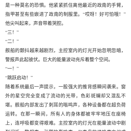
是一种莫名的恐惧。他紧紧抓住离他最近的政南的手臂，
指甲甚至有些嵌进了政南的制服里。“哎呀！好可怕哦！”
他尖叫起来，声音带着哭腔。
“三！”
“二！”
舰船的颤抖越来越剧烈，主控室内的灯光开始忽明忽暗，
警报声此起彼伏。巨大的能量波动充斥着整个空间。
“一！”
“跳跃启动！”
随着系统最后一声提示，一股强大的推背感瞬间袭来。窗
外的星空完全变成了流动的光带，色彩斑斓却又混乱不
堪。舰船内部发出了刺耳的嗡鸣声，各种设备都在超负荷
运转。在那一瞬间，所有人的身体都被牢牢地压在座椅
上，连呼吸都变得艰难。主控室内的灯光在能量波动中剧