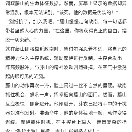
调取藤山的生命体征数据。然而，屏幕上显示的数据却异
常混乱，根本无法识别。“该死，他的数据是伪装的！”
“别抵抗了，加入我吧。”藤山缓缓走向政南，每一句话都
带着蛊惑人心的力量，“在这里，你将获得真正的自由，摆
脱一切束缚。”
就在藤山即将靠近政南时，黛琪尔强忍着不适，将自己的
精神力注入主控系统，辅助摩伊进行反制。主控台发出一
阵高频脉冲，与藤山的精神波动剧烈碰撞，在空气中激荡
起肉眼可见的涟漪。
藤山的动作再次一滞，脸上闪过一丝不自然的僵硬。政南
抓住机会，怒吼一声，挥拳砸向藤山的面门。然而，藤山
反应极快，侧身避开。他刚避开，芽衣已经将手中的干扰
器对准他发射。准确命中，他的身体猛地一颤，动作变得
迟缓。摩伊抓住时机，在主控台上输入一连串复杂的指
令：“系统重置！目标：藤山！强制格式化！”