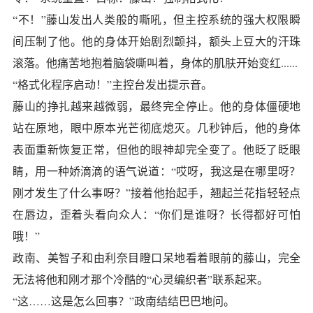
“不！”藤山发出人类般的嘶吼，但主控系统的强大权限瞬
间压制了他。他的身体开始剧烈颤抖，额头上豆大的汗珠
滚落。他痛苦地抱着脑袋嘶叫着，身体的肌肤开始变红......
“格式化程序启动！”主控台发出提示音。
藤山的挣扎越来越微弱，最终完全停止。他的身体僵硬地
站在原地，眼中原本光芒彻底熄灭。几秒钟后，他的身体
表面重新恢复正常，但他的眼神却完全变了。他眨了眨眼
睛，用一种娇滴滴的语气说道：“哎呀，我这是在哪里呀？
刚才发生了什么事呀？”接着他抬起手，翘起兰花指轻轻点
在唇边，歪着头看向众人：“你们是谁呀？长得都好可怕
哦！”
政南、美智子和由利奈目瞪口呆地看着眼前的藤山，完全
无法将他和刚才那个冷酷的“心灵编织者”联系起来。
“这……这是怎么回事？”政南结结巴巴地问。