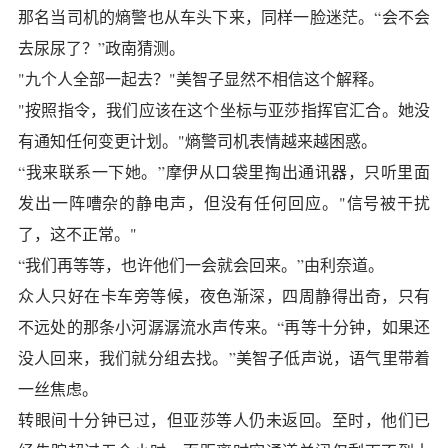
那名当司机的熵警也从车头下来，同样一脸迷茫。“会不会
去尿尿了？”政南猜测。
"九个人全部一起去？"美智子显然不相信这个解释。
"按照指令，我们应该在这个坐标与亚莎指挥官汇合。她没
有通知任何变更计划。"熵警司机表情越来越困惑。
“我来联系一下她。”摩伊从口袋里掏出通讯器，只听里面
发出一阵嘈杂的静电声，但没有任何回应。"信号被干扰
了，这不正常。"
“我们再等等，也许他们一会就会回来。”由利奈道。
众人只好在卡车旁等候，夜色渐深，四周静得出奇，只有
不远处的那条小河潺潺流水声传来。“再等十分钟，如果还
没人回来，我们就分组去找。”美智子低声说，语气里带着
一丝焦虑。
转眼间十分钟已过，但亚莎等人仍未返回。至时，他们已