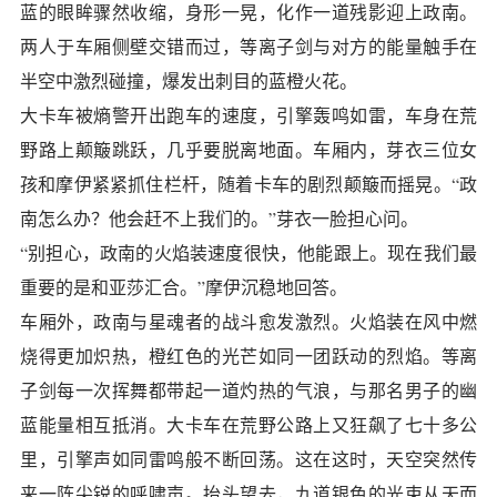
蓝的眼眸骤然收缩，身形一晃，化作一道残影迎上政南。
两人于车厢侧壁交错而过，等离子剑与对方的能量触手在
半空中激烈碰撞，爆发出刺目的蓝橙火花。
大卡车被熵警开出跑车的速度，引擎轰鸣如雷，车身在荒
野路上颠簸跳跃，几乎要脱离地面。车厢内，芽衣三位女
孩和摩伊紧紧抓住栏杆，随着卡车的剧烈颠簸而摇晃。“政
南怎么办？他会赶不上我们的。”芽衣一脸担心问。
“别担心，政南的火焰装速度很快，他能跟上。现在我们最
重要的是和亚莎汇合。”摩伊沉稳地回答。
车厢外，政南与星魂者的战斗愈发激烈。火焰装在风中燃
烧得更加炽热，橙红色的光芒如同一团跃动的烈焰。等离
子剑每一次挥舞都带起一道灼热的气浪，与那名男子的幽
蓝能量相互抵消。大卡车在荒野公路上又狂飙了七十多公
里，引擎声如同雷鸣般不断回荡。这在这时，天空突然传
来一阵尖锐的呼啸声。抬头望去，九道银色的光束从天而