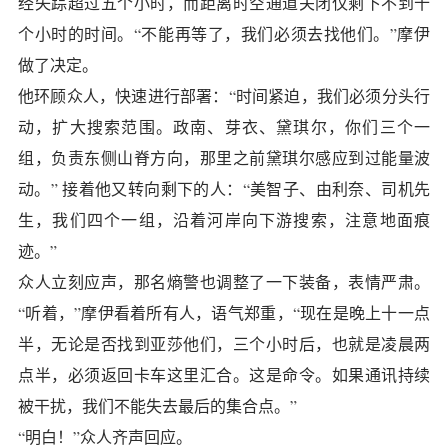
经失踪超过五个小时，而距离时空通道关闭仅剩下不到十
个小时的时间。“不能再等了，我们必须去找他们。”摩伊
做了决定。
他环顾众人，快速进行部署：“时间紧迫，我们必须分头行
动，扩大搜索范围。政南、芽衣、黛琪尔，你们三个一
组，负责东侧山脊方向，那里之前黛琪尔感应到过能量波
动。” 接着他又转向剩下的人：“美智子、由利奈、司机先
生，我们四个一组，沿着河岸向下游搜索，注意地面痕
迹。”
众人立刻应声，那名熵警也调整了一下装备，表情严肃。
“听着，”摩伊看着所有人，语气郑重，“现在是晚上十一点
半，无论是否找到亚莎他们，三个小时后，也就是凌晨两
点半，必须返回卡车这里汇合。这是命令。如果通讯持续
被干扰，我们不能失去最后的集合点。”
“明白！”众人齐声回应。