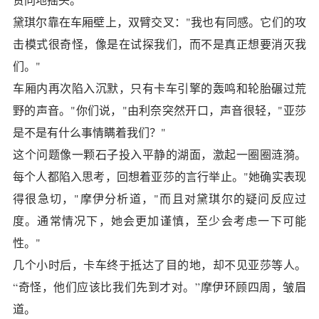
黛琪尔靠在车厢壁上，双臂交叉："我也有同感。它们的攻
击模式很奇怪，像是在试探我们，而不是真正想要消灭我
们。"
车厢内再次陷入沉默，只有卡车引擎的轰鸣和轮胎碾过荒
野的声音。"你们说，"由利奈突然开口，声音很轻，"亚莎
是不是有什么事情瞒着我们？"
这个问题像一颗石子投入平静的湖面，激起一圈圈涟漪。
每个人都陷入思考，回想着亚莎的言行举止。"她确实表现
得很急切，"摩伊分析道，"而且对黛琪尔的疑问反应过
度。通常情况下，她会更加谨慎，至少会考虑一下可能
性。"
几个小时后，卡车终于抵达了目的地，却不见亚莎等人。
“奇怪，他们应该比我们先到才对。”摩伊环顾四周，皱眉
道。