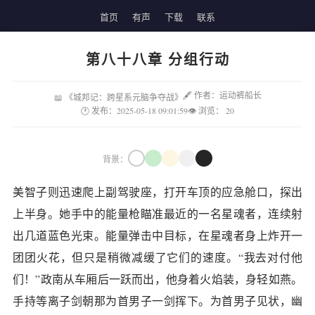
首页
有声
下载
联系
第八十八章 分组行动
🖋 作者：运动裤船长
📖 《城邦记：跨星系元脑争夺战》
🕐 发布：2025-05-18 09:01:59
👁 浏览：
20
背景：
美智子则迅速爬上副驾驶座，打开车顶的应急舱口，探出
上半身。她手中的能量枪瞄准最近的一名星魂者，连续射
出几道蓝色光束。能量弹击中目标，在星魂者身上炸开一
团团火花，但只是稍微减缓了它们的速度。“我去对付他
们！”政南从车厢后一跃而出，他身着火焰装，身轻如燕。
手持等离子剑朝那为首男子一剑挥下。为首男子见状，幽