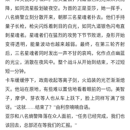
降，如同流星般划破夜空。为首的正是亚莎，她一挥手，
八名熵警立刻分散开来，朝那三名星魂者扑去。他们手持
量子长枪，枪尖闪烁着刺目的白光，如同九道银色闪电直
刺星魂者。星魂者们在猛烈的攻势下节节败退，身形开始
变得透明，能量波动也越来越弱。最终，在第三轮齐射
后，三名星魂者同时发出一声不甘的哀鸣，化作点点幽蓝
的光尘，消散在夜风中。整个战斗从开始到结束，不过短
短一分钟。
卡车缓缓停下，政南收起等离子剑，火焰装的光芒渐渐熄
灭。他站在原地，有些难以置信地看着眼前的一切。美智
子，摩伊、芽衣等人也从车上跃下，脸上同样写满了惊
讶。“这就……结束了？”由利奈喃喃自语。
亚莎和八名熵警降落在众人面前，“任务已经完成，我们也
该回去，总部还在等我们的汇报。”