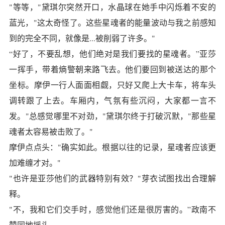
"等等，"黛琪尔突然开口，水晶球在她手中闪烁着不安的
蓝光，"这太奇怪了。这些星魂者的能量波动与我之前感知
到的完全不同，就像是...被削弱了许多。"
“好了，不要乱想，他们绝对是我们要找的星魂者。”亚莎
一挥手，带着熵警朝来路飞去。他们要回到被送达的那个
坐标。摩伊一行人面面相觑，只好又爬上大卡车，将车头
调转跟了上去。车厢内，气氛有些沉闷，大家都一言不
发。"总感觉哪里不对劲，"黛琪尔终于打破沉默，"那些星
魂者太容易被击败了。"
摩伊点点头："确实如此。根据以往的记录，星魂者应该更
加难缠才对。"
"也许是亚莎他们的武器特别有效？"芽衣试图找出合理解
释。
"不，我和它们交手时，感觉他们还是很厉害的。”政南不
赞同地摇头。