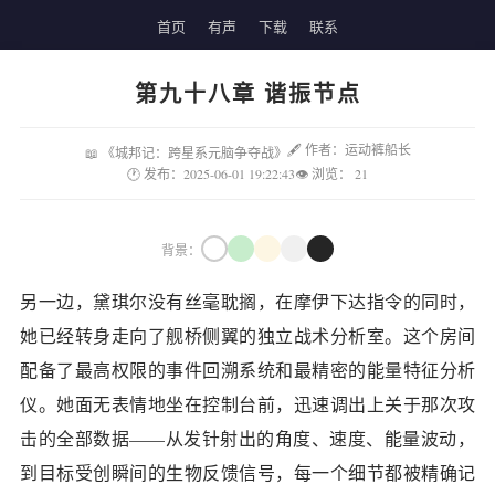
首页
有声
下载
联系
第九十八章 谐振节点
🖋 作者：运动裤船长
📖 《城邦记：跨星系元脑争夺战》
🕐 发布：2025-06-01 19:22:43
👁 浏览：
21
背景：
另一边，黛琪尔没有丝毫耽搁，在摩伊下达指令的同时，
她已经转身走向了舰桥侧翼的独立战术分析室。这个房间
配备了最高权限的事件回溯系统和最精密的能量特征分析
仪。她面无表情地坐在控制台前，迅速调出上关于那次攻
击的全部数据——从发针射出的角度、速度、能量波动，
到目标受创瞬间的生物反馈信号，每一个细节都被精确记