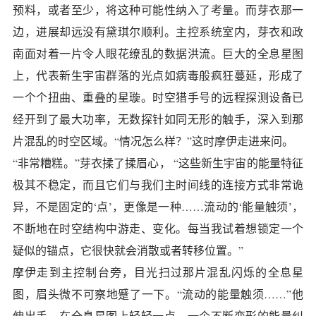
预料，或者至少，将这种可能性纳入了考量。而芽衣那一
边，进展却远没有黛琪尔顺利。主控系统室内，芽衣和政
南面对着一片令人眼花缭乱的数据洪流。巨大的全息星图
上，代表新生宇宙群落的光点如病毒般疯狂蔓延，形成了
一个个扭曲、重叠的星璇。时空猎手号的远程探测设备已
经开到了最大功率，无数探针如同无形的触手，深入到那
片混乱的时空区域。“情况怎么样？”这时摩伊走进来问。
“非常糟糕。”芽衣揉了揉眉心， “这些新生宇宙的能量特征
极其不稳定，而且它们与我们主时间线的连接方式非常诡
异，不是固定的‘点’，更像是一种……流动的‘能量触须’，
不断地在时空结构中游走、变化。每当我试着想锁定一个
疑似的锚点，它很快就会消散或者转移位置。”
摩伊走到主控制台旁，目光扫过那片混乱闪烁的全息星
图，眉头微不可察地蹙了一下。“流动的能量触须……”他
伸出手，在全息星图上轻轻一点，一个不断变形的能量纠