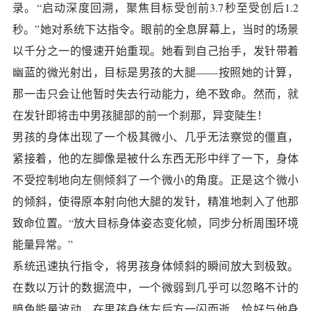
录。“启动深度回溯，聚焦目标受创前3.7秒至受创后1.2
秒。”她对系统下达指令。眼前的全息屏幕上，当时的场景
以千分之一的慢速开始重现。她看到自己抬手，发针带着
幽蓝的微光射出，目标是男孩的大腿——按照她的计算，
那一击只会让他暂时失去行动能力，绝不致命。然而，就
在发针即将击中男孩腿部的前一个刹那，异变陡生！
男孩的身体出现了一个极其微小、几乎无法察觉的僵直，
紧接着，他的左脚像是被什么东西无形中绊了一下，身体
不受控制地向左侧倾斜了一个微小的角度。正是这个微小
的倾斜，使得原本射向他大腿的发针，精准地刺入了他那
致命位置。“放大目标身体姿态变化帧，同步分析周围环境
能量异常。”
系统迅速执行指令，将男孩身体倾斜的瞬间放大到极致。
在数以万计的数据流中，一个微弱到几乎可以忽略不计的
暗色能量波动，在男孩身体左后方一闪而逝，恰好与他身