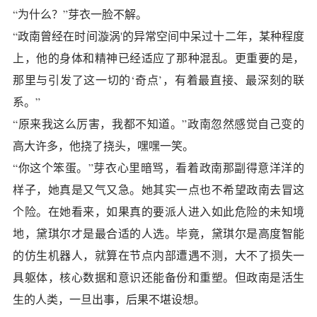
“为什么？”芽衣一脸不解。
“政南曾经在时间漩涡'的异常空间中呆过十二年，某种程度
上，他的身体和精神已经适应了那种混乱。更重要的是，
那里与引发了这一切的‘奇点’，有着最直接、最深刻的联
系。”
“原来我这么厉害，我都不知道。”政南忽然感觉自己变的
高大许多，他挠了挠头，嘿嘿一笑。
“你这个笨蛋。”芽衣心里暗骂，看着政南那副得意洋洋的
样子，她真是又气又急。她其实一点也不希望政南去冒这
个险。在她看来，如果真的要派人进入如此危险的未知境
地，黛琪尔才是最合适的人选。毕竟，黛琪尔是高度智能
的仿生机器人，就算在节点内部遭遇不测，大不了损失一
具躯体，核心数据和意识还能备份和重塑。但政南是活生
生的人类，一旦出事，后果不堪设想。