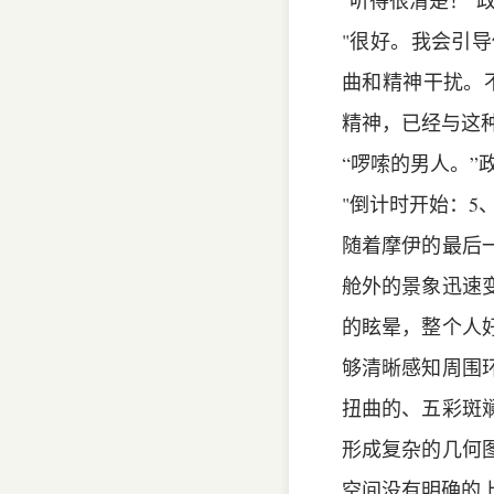
"听得很清楚！"
"很好。我会引
曲和精神干扰。
精神，已经与这
“啰嗦的男人。”
"倒计时开始：5、
随着摩伊的最后
舱外的景象迅速
的眩晕，整个人
够清晰感知周围
扭曲的、五彩斑
形成复杂的几何
空间没有明确的