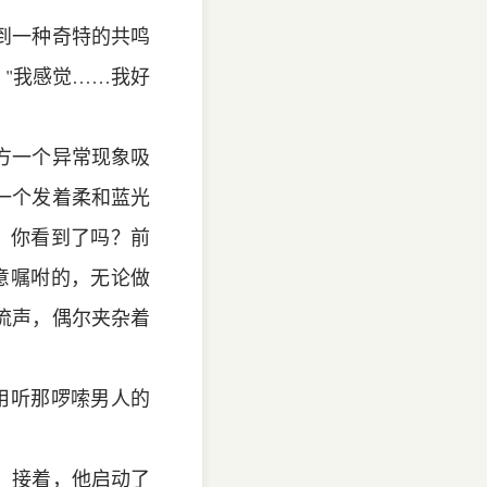
到一种奇特的共鸣
，"我感觉……我好
方一个异常现象吸
一个发着柔和蓝光
，你看到了吗？前
意嘱咐的，无论做
流声，偶尔夹杂着
用听那啰嗦男人的
。接着，他启动了