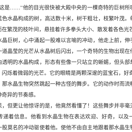
…这是……”他的目光很快被大殿中央的一棵奇特的巨树所
蓝色水晶构成的树，高达数十米，树干粗壮，枝繁叶茂。
而在繁茂的枝叶间，悬挂着许多拳头大小、散发着各色光
水晶巨树，心中涌起一股难以言喻的冲动，他走上前，伸
一道晶莹的光芒从水晶树后闪出，一个奇特的生物出现在
由透明的水晶构成，形态有些像一只站立的蜥蜴，但头部
，闪烁着微弱的光芒。它的眼睛是两颗深邃的蓝宝石，好
，那水晶生物突然跳起一种古怪的舞步。它的动作时而流
种奇异的节奏感。
呆，但更让他惊讶的是，他竟然看懂了！这些舞步并非毫
传递着信息。他看到水晶生物在表达欢迎、好奇，以及
一股莫名的冲动驱使着他。使他不由自主地跟着那水晶生