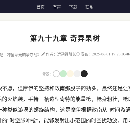
首页
有声
下载
联系
第九十九章 奇异果树
🖋 作者：运动裤船长
🕐 发布：2025-06-01 19:23:03

城邦记：跨星系元脑争夺战》
背景：
般不愿，但摩伊的坚持和政南那股子的劲头，最终还是让
后的火焰装，手持一柄造型奇特的能量枪，枪身粗壮，枪
一种类似漩涡的螺旋结构，这是摩伊根据政南从“时间漩涡
计的“时空脉冲枪”，能够发射出小范围的时空扰动波，用