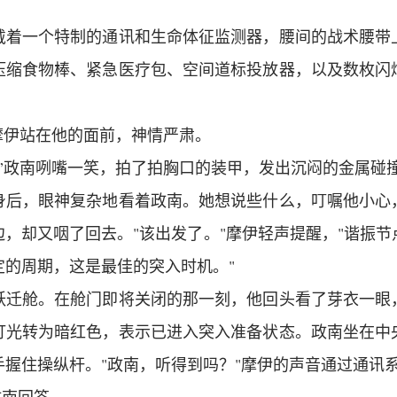
。
戴着一个特制的通讯和生命体征监测器，腰间的战术腰带
压缩食物棒、紧急医疗包、空间道标投放器，以及数枚闪
摩伊站在他的面前，神情严肃。
！”政南咧嘴一笑，拍了拍胸口的装甲，发出沉闷的金属碰
身后，眼神复杂地看着政南。她想说些什么，叮嘱他小心
，却又咽了回去。"该出发了。"摩伊轻声提醒，"谐振
定的周期，这是最佳的突入时机。"
跃迁舱。在舱门即将关闭的那一刻，他回头看了芽衣一眼
灯光转为暗红色，表示已进入突入准备状态。政南坐在中
手握住操纵杆。"政南，听得到吗？"摩伊的声音通过通讯