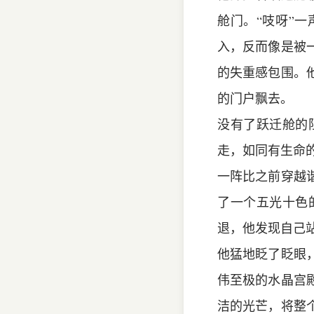
舱门。“吱呀”
入，反而像是被
的失重感包围。
的门户飘去。
没有了跃迁舱的
走，如同有生命
一阵比之前穿越
了一个五光十色
退，他发现自己
他猛地眨了眨眼
伟至极的水晶宫
洁的光芒，将整