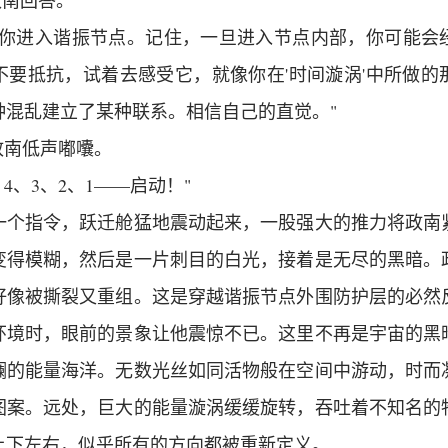
政南回答。
导你进入谐振节点。记住，一旦进入节点内部，你可能会
不要抵抗，试着去感受它，就像你在'时间漩涡'中所做的
种混乱建立了某种联系。相信自己的直觉。"
政南低声嘟囔。
4、3、2、1——启动！"
一个指令，跃迁舱猛地震动起来，一股强大的推力将政南
变得模糊，然后是一片刺目的白光，接着是无尽的黑暗。
好像被撕裂又重组。这是穿越谐振节点外围防护层的必然
环境时，眼前的景象让他震惊不已。这里不再是宇宙的黑
斓的能量海洋。无数光丝如同活物般在空间中游动，时而
图案。远处，巨大的能量漩涡缓缓旋转，吞吐着不知名的
上下左右，似乎所有的方向都被重新定义。