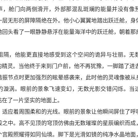
一声，舱门向两侧滑开，外部那混乱斑斓的能量并没有像
一层无形的屏障隔绝在外。他小心翼翼地踏出跃迁舱，身
他回头看了一眼静静悬浮在能量海洋中的跃迁舱，朝着那
阻隔，他能更直接地感受到这个空间的诡异与壮丽。无
的精灵。当他终于来到门户前，他不再犹豫，一脚踏了进
谐振节点时更加强烈的眩晕感袭来，此时他的灵魂像被从
的漩涡。眼前的景象飞速变幻，无数光影交错闪烁。当
站在了一片坚实的地面上。
，适应着周围柔和的光线。眼前的景象让他瞬间屏住了呼
殿之中。高不见顶的穹顶仿佛由无数璀璨的星辰编织而成
个宫殿照耀得如同仙境。脚下是光滑如镜的纯净水晶地面