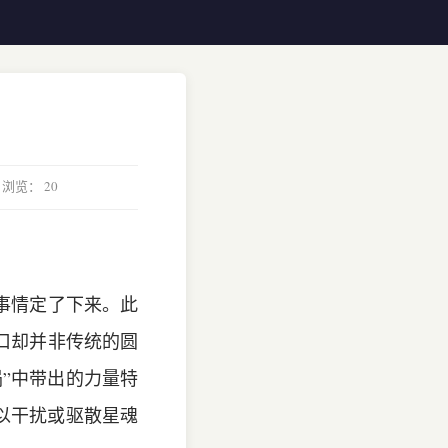
 浏览：
20
事情定了下来。此
口却并非传统的圆
”中带出的力量特
以干扰或驱散星魂