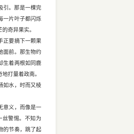
吸引。那是一棵完
每一片叶子都闪烁
芒的奇异果实。
手正要摘下一颗果
他面前。那生物约
却生着两根如同鹿
奇地打量着政南。
畅如水，时而又棱
无意义，而像是一
一丝警惕。不知为
物的节奏，跳了起