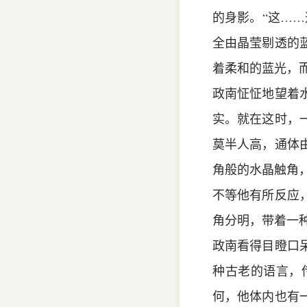
的身影。“这…
全由晶莹剔透的
着柔和的蓝光，
政南怔怔地望着
实。就在这时，
莫半人高，通体
角般的水晶触角
不等他有所反应
角分明，带着一
政南看得目瞪口
种古老的语言，
何，他体内也有