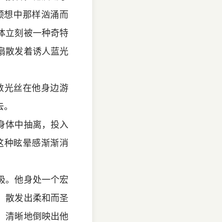
预想中那样汹涌而
体立刻被一种奇特
扇散发着诱人蓝光
数光丝在他身边游
去。
身体中抽离，投入
这种眩晕感渐渐消
吸。他身处一个宏
，散发出柔和而圣
，清晰地倒映出他