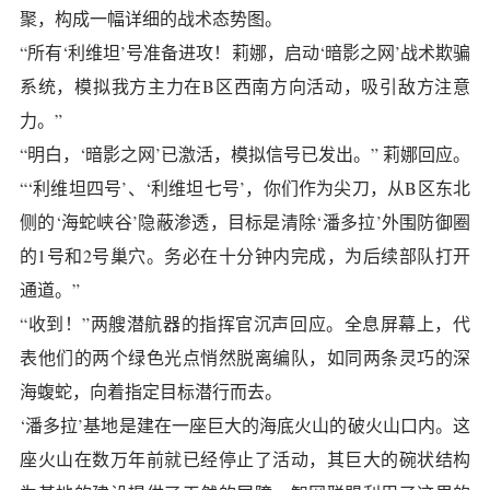
聚，构成一幅详细的战术态势图。
“所有‘利维坦’号准备进攻！莉娜，启动‘暗影之网’战术欺骗
系统，模拟我方主力在B区西南方向活动，吸引敌方注意
力。”
“明白，‘暗影之网’已激活，模拟信号已发出。” 莉娜回应。
“‘利维坦四号’、‘利维坦七号’，你们作为尖刀，从B区东北
侧的‘海蛇峡谷’隐蔽渗透，目标是清除‘潘多拉’外围防御圈
的1号和2号巢穴。务必在十分钟内完成，为后续部队打开
通道。”
“收到！”两艘潜航器的指挥官沉声回应。全息屏幕上，代
表他们的两个绿色光点悄然脱离编队，如同两条灵巧的深
海蝮蛇，向着指定目标潜行而去。
‘潘多拉’基地是建在一座巨大的海底火山的破火山口内。这
座火山在数万年前就已经停止了活动，其巨大的碗状结构