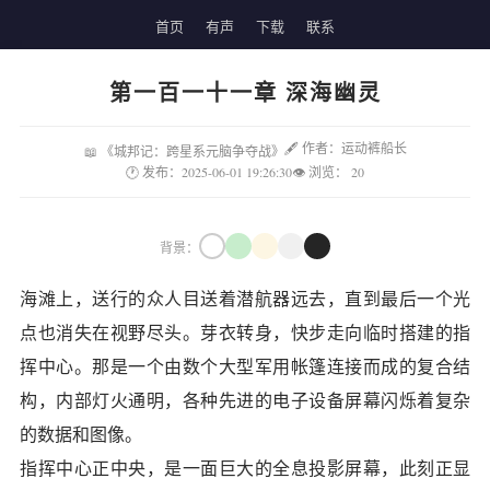
首页
有声
下载
联系
第一百一十一章 深海幽灵
🖋 作者：运动裤船长
📖 《城邦记：跨星系元脑争夺战》
🕐 发布：2025-06-01 19:26:30
👁 浏览：
20
背景：
海滩上，送行的众人目送着潜航器远去，直到最后一个光
点也消失在视野尽头。芽衣转身，快步走向临时搭建的指
挥中心。那是一个由数个大型军用帐篷连接而成的复合结
构，内部灯火通明，各种先进的电子设备屏幕闪烁着复杂
的数据和图像。
指挥中心正中央，是一面巨大的全息投影屏幕，此刻正显