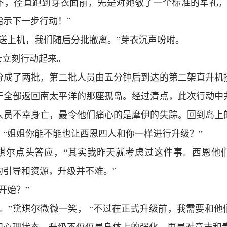
下，径直跑到芽衣面前，先是对她敬了一个标准的军礼，
指示下一步行动！”
护送上机，我们随后分批撤离。”芽衣沉声吩咐。
士立刻行动起来。
分成了两批，第二批人员由五分钟后到达的第二架直升机
于全部返回南太平洋的那座孤岛。经过清点，此次行动中
人员不幸身亡，最令他们痛心的是摩伊的失踪。回到岛上
，“姐姐你能不能也让西恩四人和你一样进行升级？”
黛琪尔点头答应，“其实我昨天就考虑过这件事。西恩他
的引导和资源，升级并不难。”
开始？”
。”黛琪尔微微一笑， “不过在正式升级前，我需要和