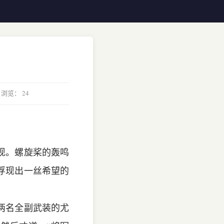
 浏览：
24
现。螺旋桨的轰鸣
浮现出一丝希望的
两名全副武装的尤