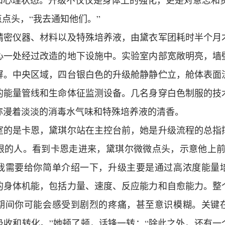
和心理状态。升级不仅仅是身体上的强化，更是对意志和责
点点头，“我去通知他们。”
精密仪器、材料以及特殊培养液，由黛衣军团耗时半个月
心一处经过改造的地下设施中。实验室内部宽敞明亮，墙
屏。中央区域，四台银白色的升级舱静静伫立，舱体表面
的能量管线和生命体征监测设备。几名身穿白色制服的技
弥漫着淡淡的消毒水气味和特殊培养液的清香。
室的是卡恩，黛琪尔站在主控台前，她是升级流程的总指
限的人。看到卡恩走进来，黛琪尔微微点头，示意他上前
我需要给你简单介绍一下，升级主要是通过高浓度能量
的身体机能，包括力量、速度、反应能力和自愈能力。整
期间你可能会感受到剧烈的疼痛，甚至意识模糊。关键
吸收和转化。”她顿了顿，话锋一转：“除此之外，还有一