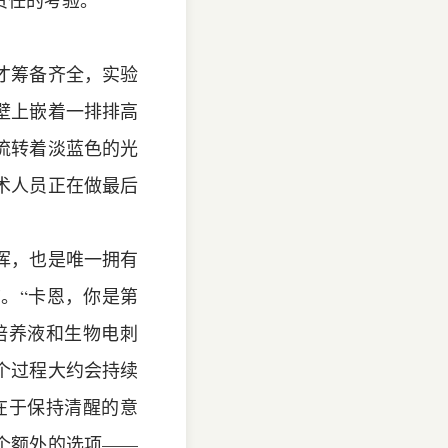
任的考验。”
才筹备齐全，实验
壁上嵌着一排排高
流转着淡蓝色的光
术人员正在做最后
挥，也是唯一拥有
。“卡恩，你是第
培养液和生物电刺
个过程大约会持续
在于保持清醒的意
个额外的选项——