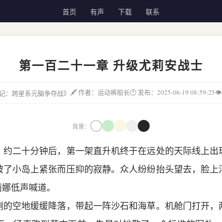
首页
有声
下载
联系
第一百二十一章 升级尤莉安战士
🖋 作者：运动裤船长
🕐 发布：2025-06-19 08:59:25

城邦记：跨星系元脑争夺战》
背景：
，约二十分钟后，第一架直升机终于在远处的天际线上出
破了小岛上紧张而压抑的寂静。众人纷纷抬头望去，脸上
莉娜低声喊道。
侧的空地缓缓降落，带起一阵沙石和海草。机舱门打开，