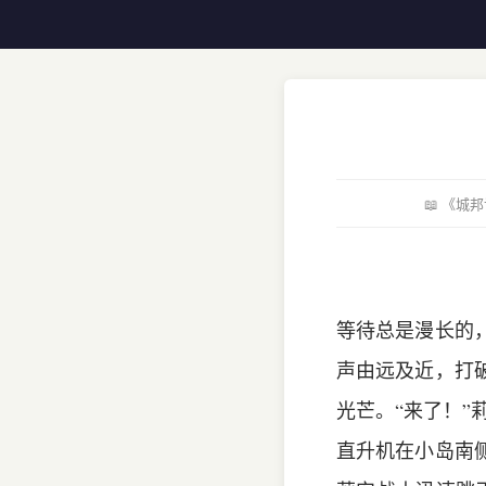
📖 《
等待总是漫长的
声由远及近，打
光芒。“来了！”
直升机在小岛南