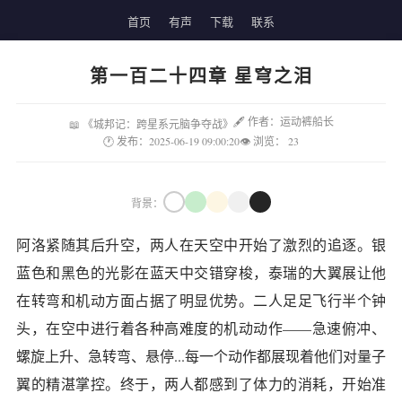
首页
有声
下载
联系
第一百二十四章 星穹之泪
🖋 作者：运动裤船长
📖 《城邦记：跨星系元脑争夺战》
🕐 发布：2025-06-19 09:00:20
👁 浏览：
23
背景：
阿洛紧随其后升空，两人在天空中开始了激烈的追逐。银
蓝色和黑色的光影在蓝天中交错穿梭，泰瑞的大翼展让他
在转弯和机动方面占据了明显优势。二人足足飞行半个钟
头，在空中进行着各种高难度的机动动作——急速俯冲、
螺旋上升、急转弯、悬停...每一个动作都展现着他们对量子
翼的精湛掌控。终于，两人都感到了体力的消耗，开始准