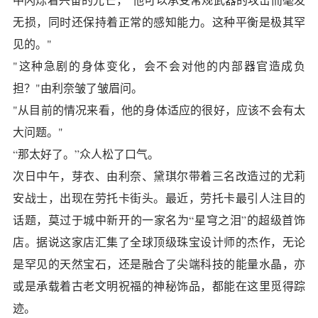
无损，同时还保持着正常的感知能力。这种平衡是极其罕
见的。"
"这种急剧的身体变化，会不会对他的内部器官造成负
担？"由利奈皱了皱眉问。
"从目前的情况来看，他的身体适应的很好，应该不会有太
大问题。"
“那太好了。”众人松了口气。
次日中午，芽衣、由利奈、黛琪尔带着三名改造过的尤莉
安战士，出现在劳托卡街头。最近，劳托卡最引人注目的
话题，莫过于城中新开的一家名为“星穹之泪”的超级首饰
店。据说这家店汇集了全球顶级珠宝设计师的杰作，无论
是罕见的天然宝石，还是融合了尖端科技的能量水晶，亦
或是承载着古老文明祝福的神秘饰品，都能在这里觅得踪
迹。